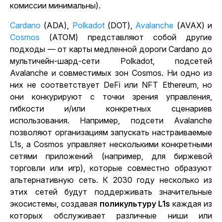
комиссии минимальны).
Cardano
(ADA),
Polkadot
(DOT),
Avalanche
(AVAX) и
Cosmos
(ATOM) представляют собой другие
подходы — от карты медленной дороги Cardano до
мультичейн-шард-сети Polkadot, подсетей
Avalanche и совместимых зон Cosmos. Ни одно из
них не соответствует DeFi или NFT Ethereum, но
они конкурируют с точки зрения управления,
гибкости и/или конкретных сценариев
использования. Например, подсети Avalanche
позволяют организациям запускать настраиваемые
L1s, а Cosmos управляет несколькими конкретными
сетями приложений (например, для биржевой
торговли или игр), которые совместно образуют
альтернативную сеть. К 2030 году несколько из
этих сетей будут поддерживать значительные
экосистемы, создавая
поликультуру L1s
каждая из
которых обслуживает различные ниши или