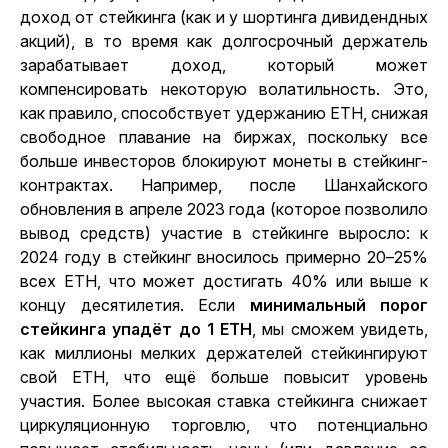
доход от стейкинга (как и у шортинга дивидендных
акций), в то время как долгосрочный держатель
зарабатывает доход, который может
компенсировать некоторую волатильность. Это,
как правило, способствует удержанию ETH, снижая
свободное плавание на биржах, поскольку все
больше инвесторов блокируют монеты в стейкинг-
контрактах. Например, после Шанхайского
обновления в апреле 2023
года
(которое позволило
вывод средств) участие в стейкинге выросло: к
2024 году в стейкинг вносилось примерно 20–25%
всех ETH, что может достигать 40% или выше к
концу десятилетия.
Если
минимальный порог
стейкинга упадёт до 1 ETH
, мы сможем увидеть,
как миллионы мелких держателей стейкингируют
свой ETH, что ещё больше повысит уровень
участия. Более высокая ставка стейкинга
снижает
циркуляционную
торговлю
, что потенциально