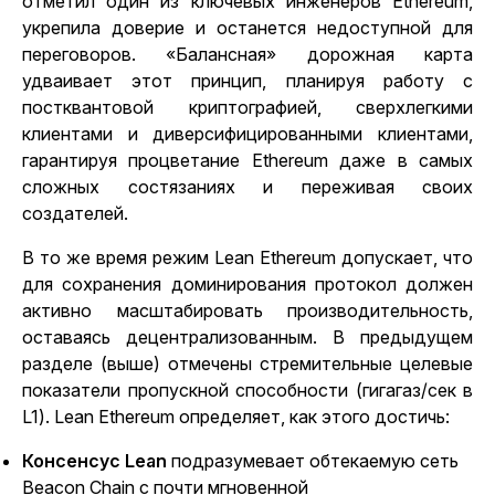
отметил один из ключевых инженеров Ethereum,
укрепила доверие и останется недоступной для
переговоров. «Балансная» дорожная карта
удваивает этот принцип, планируя работу с
постквантовой криптографией
, сверхлегкими
клиентами и диверсифицированными клиентами,
гарантируя процветание Ethereum даже в самых
сложных состязаниях и переживая своих
создателей.
В то же время режим Lean Ethereum допускает, что
для сохранения доминирования протокол должен
активно масштабировать производительность,
оставаясь децентрализованным.
В предыдущем
разделе (выше) отмечены стремительные целевые
показатели пропускной способности (гигагаз/сек в
L1). Lean Ethereum определяет, как этого достичь:
Консенсус Lean
подразумевает обтекаемую сеть
Beacon Chain с почти мгновенной