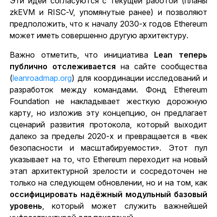
Эти идеи согласуются с текущей работой (планы
zkEVM и RISC-V, упомянутые ранее) и позволяют
предположить, что к началу 2030-х годов Ethereum
может иметь совершенно другую архитектуру
.
Важно отметить, что инициатива
Lean теперь
публично отслеживается
на сайте сообщества
(
leanroadmap.org
) для координации исследований и
разработок между командами. Фонд Ethereum
Foundation не накладывает жесткую дорожную
карту, но изложив эту концепцию, он предлагает
сценарий развития протокола, который выходит
далеко за пределы 2020-х и превращается в «век
безопасности и масштабируемости». Этот пул
указывает на то, что Ethereum переходит на новый
этап архитектурной зрелости и сосредоточен не
только на следующем обновлении, но и на том, как
оссифицировать надёжный модульный базовый
уровень
,
который может служить важнейшей