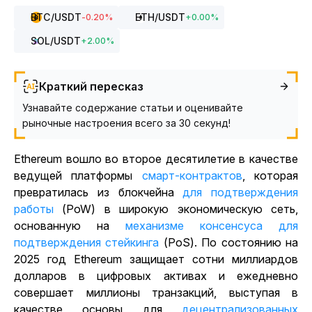
BTC
/USDT
ETH
/USDT
-0.20
%
+
0.00
%
SOL
/USDT
+
2.00
%
Краткий пересказ
Узнавайте содержание статьи и оценивайте
рыночные настроения всего за 30 секунд!
Ethereum вошло во второе десятилетие в качестве
ведущей
платформы
смарт-контрактов
, которая
превратилась из блокчейна
для подтверждения
работы
(PoW) в широкую экономическую сеть,
основанную на
механизме консенсуса
для
подтверждения стейкинга
(PoS). По состоянию на
2025 год Ethereum защищает сотни миллиардов
долларов в цифровых активах и ежедневно
совершает миллионы транзакций, выступая в
качестве основы для
децентрализованных