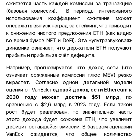
сжигается часть каждой комиссии за транзакцию
(базовая комиссия).
В периоды интенсивного
использования коэффициент сжигания может
опережать выпуск наград за стейкинг, что приводит
к снижению чистого предложения ETH (как видно
во время бумов NFT и DeFi). Эта «ультразвуковая»
динамика означает, что
держатели ETH получают
прибыль и прибыль за счёт дефицита
.
Например, прогнозируется, что доход сети (что
означает сожженные комиссии плюс MEV) резко
вырастет. Согласно одной детальной модели
оценки от VanEck
годовой доход сети Ethereum к
2030 году может достичь $51 млрд
,
по
сравнению с $2,6 млрд в 2023 году. Если такой
рост будет реализован, то значительная часть
этого дохода будет сожжена ETH, что увеличит
дефицит оставшейся эмиссии. В базовом сценарии
VanEck ожидается, что общее количество