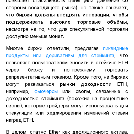
повышает стабильность цены (или давление со
стороны восходящего рынка), но также означает,
что
биржи должны внедрять инновации, чтобы
поддерживать высокие торговые объёмы
,
несмотря на то, что для спекулятивной торговли
доступно меньше монет.
Многие биржи ответили, предлагая
ликвидные
продукты или деривативы для стейкинга
, что
позволяет пользователям вносить в стейкинг ETH
через биржу и по-прежнему торговать
репрезентативным токеном. Кроме того, на биржах
могут
развиваться
рынки доходности ETH
,
например,
фьючерсы
или свопы, связанные с
доходностью стейкинга (похожие на процентные
свопы), которые трейдеры могут использовать для
спекуляции или хеджирования изменений ставки
наград ETH.
В целом, статус Ether как дефляционного актива,