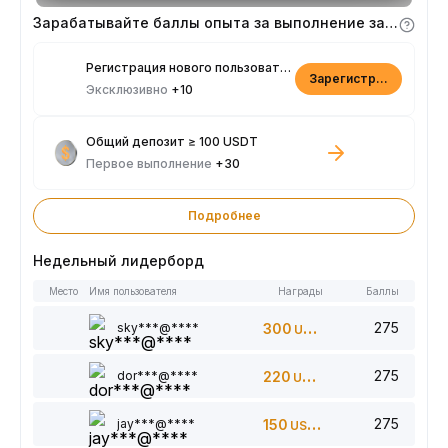
Зарабатывайте баллы опыта за выполнение заданий
Регистрация нового пользователя
Зарегистрироваться
Эксклюзивно
+10
Общий депозит ≥ 100 USDT
Первое выполнение
+30
Подробнее
Недельный лидерборд
Место
Имя пользователя
Награды
Баллы
275
sky***@****
300
USDT
275
dor***@****
220
USDT
275
jay***@****
150
USDT