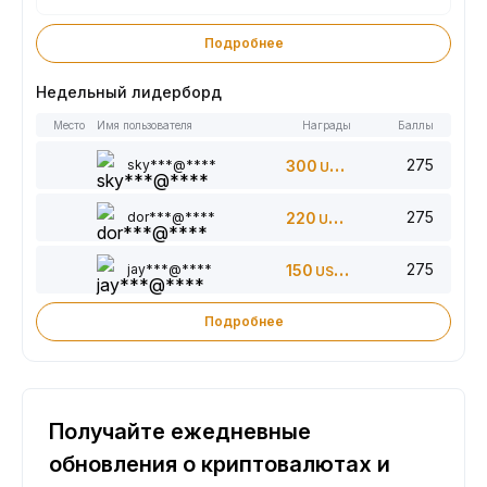
Подробнее
Недельный лидерборд
Место
Имя пользователя
Награды
Баллы
275
sky***@****
300
USDT
275
dor***@****
220
USDT
275
jay***@****
150
USDT
Подробнее
Получайте ежедневные
обновления о криптовалютах и