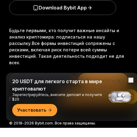
Download Bybit App
Будьте первыми, кто получит важные инсайты и
анализ криптомира: подписаться на нашу
рассылку.
Все формы инвестиций сопряжены с
рисками, включая риск потери всей суммы
инвестиций. Такая деятельность подходит не для
всех.
Подписаться
20 USDT для легкого старта в мире
криптовалют
Зарегистрируйтесь, внесите депозит и получите
Читать в приложении Bybit
Подписывайтесь на нас
$20
Участвовать
© 2018-2026 Bybit.com. Все права защищены.
Подробно