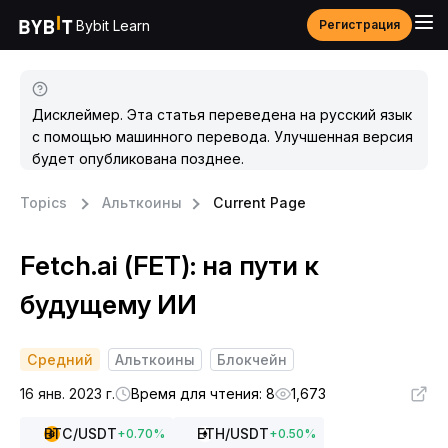
Bybit Learn
Регистрация
Дисклеймер. Эта статья переведена на русский язык
с помощью машинного перевода. Улучшенная версия
будет опубликована позднее.
Topics
Альткоины
Current Page
Fetch.ai (FET): на пути к
будущему ИИ
Средний
Альткоины
Блокчейн
16 янв. 2023 г.
Время для чтения: 8
1,673
BTC
/USDT
ETH
/USDT
+
0.70
%
+
0.50
%