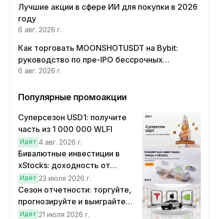
Лучшие акции в сфере ИИ для покупки в 2026
году
6 авг. 2026 г.
Как торговать MOONSHOTUSDT на Bybit:
руководство по пре-IPO бессрочных
контрактов Moonshot AI
6 авг. 2026 г.
Популярные промоакции
Суперсезон USD1: получите
часть из 1 000 000 WLFI
Идёт
4 авг. 2026 г.
Бивалютные инвестиции в
xStocks: доходность от
прогнозов
Идёт
23 июля 2026 г.
Сезон отчетности: торгуйте,
прогнозируйте и выиграйте
Cybertruck!
Идёт
21 июля 2026 г.