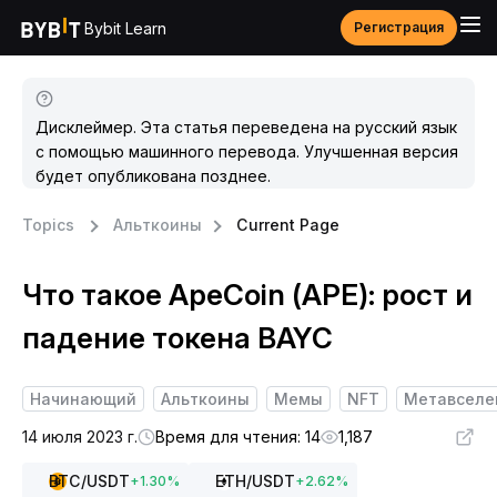
Bybit Learn
Регистрация
Дисклеймер. Эта статья переведена на русский язык
с помощью машинного перевода. Улучшенная версия
будет опубликована позднее.
Topics
Альткоины
Current Page
Что такое ApeCoin (APE): рост и
падение токена BAYC
Начинающий
Альткоины
Мемы
NFT
Метавселе
14 июля 2023 г.
Время для чтения: 14
1,187
BTC
/USDT
ETH
/USDT
+
1.30
%
+
2.62
%