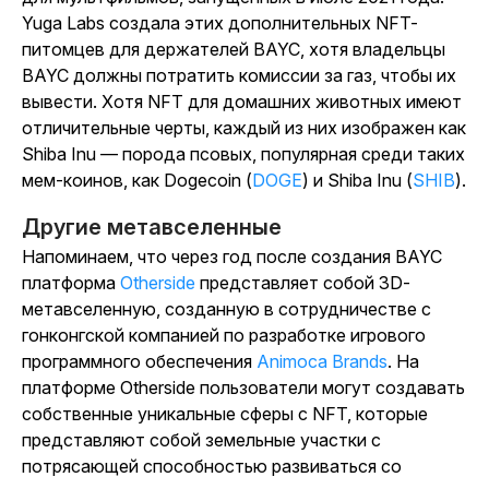
Yuga Labs создала этих дополнительных NFT-
питомцев для держателей BAYC, хотя владельцы
BAYC должны потратить комиссии за газ, чтобы их
вывести. Хотя NFT для домашних животных имеют
отличительные черты, каждый из них изображен как
Shiba Inu — порода псовых, популярная среди таких
мем-коинов, как Dogecoin (
DOGE
) и Shiba Inu (
SHIB
).
Другие метавселенные
Напоминаем, что через год после создания BAYC
платформа
Otherside
представляет собой 3D-
метавселенную, созданную в сотрудничестве с
гонконгской компанией по разработке игрового
программного обеспечения
Animoca Brands
. На
платформе Otherside пользователи могут создавать
собственные уникальные сферы с NFT, которые
представляют собой земельные участки с
потрясающей способностью развиваться со