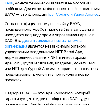
Labs
, монета технически является её мозговым
ребёнком. Два из четырёх основателей экосистемы
BAYC — это флоридцы
Грег Солано и Уайли Аронов
.
Согласно официальному веб-сайту BAYC,
посвященному ApeCoin, монета была запущена и
находится под надзором и управлением ApeCoin
DAO. Эта
децентрализованная автономная
организация
является независимым органом,
управляемым владельцами NFT Bored Ape,
держателями связанных NFT и инвесторами
ApeCoin. Другими словами, владелец монеты APE
или NFT для бурной Ape имеет право голосовать за
предлагаемые изменения в протоколе и новых
проектах.
Надзор за DAO — это Ape Foundation, который
гарантирует, что идеи сообщества DAO будут
реализованы. Ape Foundation возглавляет пять