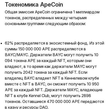
Токеномика ApeCoin
Общая эмиссия ApeCoin ограничена 1 миллиардом
токенов, распределенных между четырьмя
основными группами следующим образом:
62% распределяется в экосистемный фонд. Из этой
суммы 150 000 000 APE распределяются в
BAYC/MAYC. Держатели BAYC могут получить 10
094 токена APE за каждый NFT, которым они
владеют, в то время как держатели MAYC могут
получить 2042 токена за каждый NFT. Если
владелец BAYC владеет NFT в Кеннелевом клубе
вместе с NFT в BAYC, он сможет получить 10 950
APE за каждый NFT.
Держатели MAYC, владеющие
NFT в клубе Kennel Club, могут получить 2898
токенов.
Оставшиеся 470 000 000 APE передаются
в казну и ресурсы DAO.