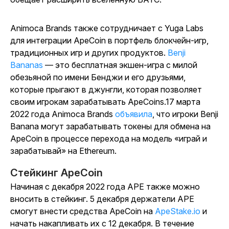
Animoca Brands также сотрудничает с Yuga Labs
для интеграции ApeCoin в портфель блокчейн-игр,
традиционных игр и других продуктов.
Benji
Bananas
— это бесплатная экшен-игра с милой
обезьяной по имени Бенджи и его друзьями,
которые прыгают в джунгли, которая позволяет
своим игрокам зарабатывать ApeCoins.17 марта
2022 года Animoca Brands
объявила
,
что
игроки
Benji
Banana
могут зарабатывать токены для обмена на
ApeCoin в процессе перехода на модель «играй и
зарабатывай» на Ethereum.
Стейкинг ApeCoin
Начиная с декабря 2022 года APE также можно
вносить в стейкинг. 5 декабря держатели APE
смогут внести средства ApeCoin на
ApeStake.io
и
начать накапливать их с 12 декабря. В течение