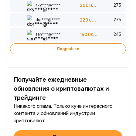
275
sky***@****
300
USDT
275
dor***@****
220
USDT
245
san***@****
150
USDT
Подробнее
Получайте ежедневные
обновления о криптовалютах и
трейдинге
Никакого спама. Только куча интересного
контента и обновлений индустрии
криптовалют.