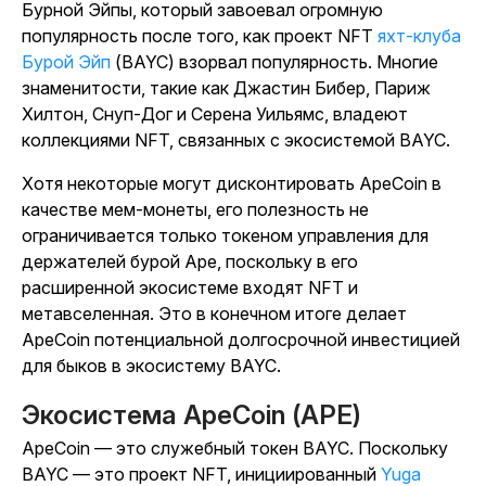
Бурной Эйпы, который завоевал огромную
популярность после
того, как проект NFT
яхт-клуба
Бурой Эйп
(BAYC) взорвал популярность.
Многие
знаменитости, такие как Джастин Бибер, Париж
Хилтон, Снуп-Дог и Серена Уильямс, владеют
коллекциями NFT, связанных с экосистемой BAYC.
Хотя некоторые могут дисконтировать ApeCoin в
качестве мем-монеты, его полезность не
ограничивается только токеном управления для
держателей бурой Ape, поскольку в его
расширенной экосистеме входят NFT и
метавселенная. Это в конечном итоге делает
ApeCoin потенциальной долгосрочной инвестицией
для быков в экосистему BAYC.
Экосистема ApeCoin (APE)
ApeCoin — это служебный токен BAYC. Поскольку
BAYC — это проект NFT, инициированный
Yuga