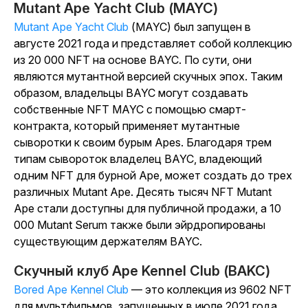
Mutant Ape Yacht Club (MAYC)
Mutant Ape Yacht Club
(MAYC)
был запущен в
августе 2021 года
и представляет собой коллекцию
из 20 000 NFT на основе BAYC.
По сути, они
являются мутантной версией скучных эпох. Таким
образом, владельцы BAYC могут создавать
собственные NFT MAYC с помощью смарт-
контракта, который применяет мутантные
сыворотки к своим бурым Apes. Благодаря трем
типам сывороток владелец BAYC, владеющий
одним NFT для бурной Ape, может создать до трех
различных Mutant Ape. Десять тысяч NFT Mutant
Ape стали доступны для публичной продажи, а 10
000 Mutant Serum также были эйрдропированы
существующим держателям BAYC.
Скучный клуб Ape Kennel Club (BAKC)
Bored Ape Kennel Club
— это коллекция из 9602 NFT
для мультфильмов, запущенных в июле 2021 года.