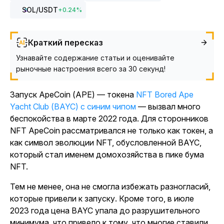
SOL
/USDT
+
0.24
%
Краткий пересказ
Узнавайте содержание статьи и оценивайте
рыночные настроения всего за 30 секунд!
Запуск ApeCoin (APE) — токена
NFT Bored Ape
Yacht Club (BAYC) с синим чипом
— вызвал много
беспокойства в марте 2022 года. Для сторонников
NFT ApeCoin рассматривался не только как токен, а
как символ эволюции NFT, обусловленной BAYC,
который стал именем домохозяйства в пике бума
NFT.
Тем не менее, она не смогла избежать разногласий,
которые привели к запуску. Кроме того, в июле
2023 года цена BAYC упала до разрушительного
минимума, что привело к тому, что многие ставили