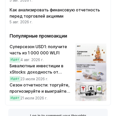
5 авг. 2026 г.
Как анализировать финансовую отчетность
перед торговлей акциями
5 авг. 2026 г.
Популярные промоакции
Суперсезон USD1: получите
часть из 1 000 000 WLFI
Идёт
4 авг. 2026 г.
Бивалютные инвестиции в
xStocks: доходность от
прогнозов
Идёт
23 июля 2026 г.
Сезон отчетности: торгуйте,
прогнозируйте и выиграйте
Cybertruck!
Идёт
21 июля 2026 г.
Log in to comment your thoughts