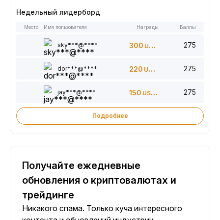
Недельный лидерборд
Место
Имя пользователя
Награды
Баллы
275
sky***@****
300
USDT
275
dor***@****
220
USDT
275
jay***@****
150
USDT
Подробнее
Получайте ежедневные
обновления о криптовалютах и
трейдинге
Никакого спама. Только куча интересного