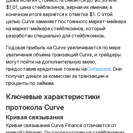
Даже если их стоимость снизится до $0,99 или
$1,01, цена стейблкоинов, верная их именам, в
конечном итоге вернётся к отметке $1. С этой
целью Curve заменяет постоянного маркет-мейкера
на маркет-мейкера стейблкоинов, который
разработан специально для стейблкоинов.
Годовая прибыль на Curve увеличивается по мере
увеличения объёма транзакций Curve, и трейдеры
могут пойти на дополнительную милю,
предоставив кредитные токены на
Compound
. Они
получат деньги за комиссии за транзакции и
проценты по займам.
Ключевые характеристики
протокола Curve
Кривая связывания
Кривая связывания Curve Finance отличается от
кривой Uniswap. Он сосредоточен на стейблкоинах,