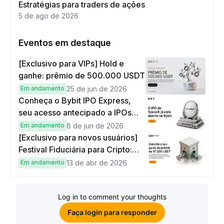
Estratégias para traders de ações
5 de ago de 2026
Eventos em destaque
[Exclusivo para VIPs] Hold e
ganhe: prêmio de 500.000 USDT
Em andamento
25 de jun de 2026
Conheça o Bybit IPO Express,
seu acesso antecipado a IPOs
globais
Em andamento
8 de jun de 2026
[Exclusivo para novos usuários]
Festival Fiduciária para Cripto:
complete tarefas simples e
Em andamento
13 de abr de 2026
ganhe sua parte de 97.200 USDT!
Log in to comment your thoughts
Faça login para responder