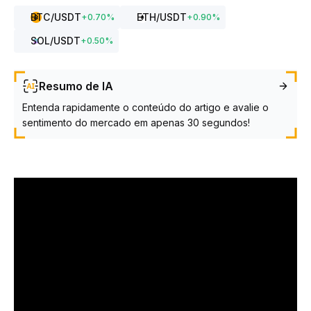
BTC
/USDT
ETH
/USDT
+
0.70
%
+
0.90
%
SOL
/USDT
+
0.50
%
Resumo de IA
Entenda rapidamente o conteúdo do artigo e avalie o
sentimento do mercado em apenas 30 segundos!