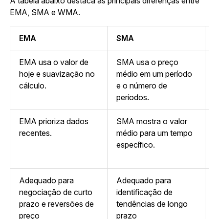
A tabela abaixo destaca as principais diferenças entre
EMA, SMA e WMA.
EMA
SMA
EMA usa o valor de
SMA usa o preço
W
hoje e suavização no
médio em um período
m
cálculo.
e o número de
períodos.
EMA prioriza dados
SMA mostra o valor
W
recentes.
médio para um tempo
n
específico.
m
r
Adequado para
Adequado para
A
negociação de curto
identificação de
d
prazo e reversões de
tendências de longo
m
preço
prazo