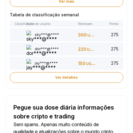
Ver mais
Tabela de classificação semanal
Classificação
Nome de usuário
Recompensas
Pontos
275
sky***@****
300
USDT
275
dor***@****
220
USDT
275
jay***@****
150
USDT
Ver detalhes
Pegue sua dose diária informações
sobre cripto e trading
Sem spams. Apenas muito conteúdo de
qualidade e atualizações sobre o mundo cripto.