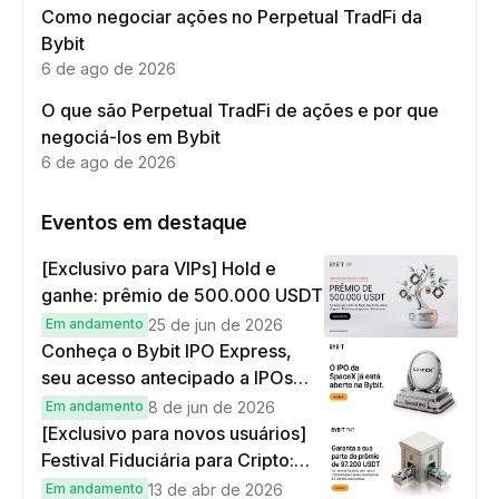
Como negociar ações no Perpetual TradFi da
Bybit
6 de ago de 2026
O que são Perpetual TradFi de ações e por que
negociá-los em Bybit
6 de ago de 2026
Eventos em destaque
[Exclusivo para VIPs] Hold e
ganhe: prêmio de 500.000 USDT
Em andamento
25 de jun de 2026
Conheça o Bybit IPO Express,
seu acesso antecipado a IPOs
globais
Em andamento
8 de jun de 2026
[Exclusivo para novos usuários]
Festival Fiduciária para Cripto:
complete tarefas simples e
Em andamento
13 de abr de 2026