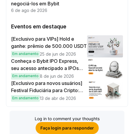
negociá-los em Bybit
6 de ago de 2026
Eventos em destaque
[Exclusivo para VIPs] Hold e
ganhe: prêmio de 500.000 USDT
Em andamento
25 de jun de 2026
Conheça o Bybit IPO Express,
seu acesso antecipado a IPOs
globais
Em andamento
8 de jun de 2026
[Exclusivo para novos usuários]
Festival Fiduciária para Cripto:
complete tarefas simples e
Em andamento
13 de abr de 2026
ganhe sua parte de 97.200 USDT!
Log in to comment your thoughts
Faça login para responder