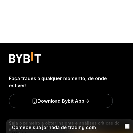
Faça trades a qualquer momento, de onde
estiver!
Download Bybit App
Seja o primeiro a obter insights e análises críticas do
Comece sua jornada de trading com
mundo cripto: inscreva-se agora na nossa