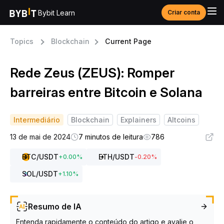
Bybit Learn
Criar conta
Topics
Blockchain
Current Page
Rede Zeus (ZEUS): Romper
barreiras entre Bitcoin e Solana
Intermediário
Blockchain
Explainers
Altcoins
13 de mai de 2024
7 minutos de leitura
786
BTC
/USDT
ETH
/USDT
+
0.00
%
-0.20
%
SOL
/USDT
+
1.10
%
Resumo de IA
Entenda rapidamente o conteúdo do artigo e avalie o