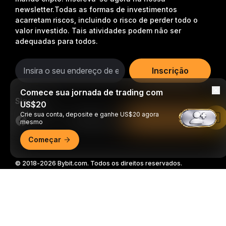
newsletter.
Todas as formas de investimentos
acarretam riscos, incluindo o risco de perder todo o
valor investido. Tais atividades podem não ser
adequadas para todos.
Inscrição
Comece sua jornada de trading com
Siga-nos
US$20
Crie sua conta, deposite e ganhe US$20 agora
Leia no app da Bybit
mesmo
Começar
© 2018-2026 Bybit.com. Todos os direitos reservados.
Resumo detalhado