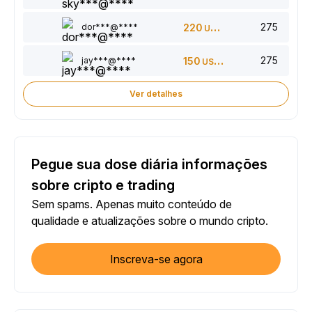
275
dor***@****
220
USDT
275
jay***@****
150
USDT
Ver detalhes
Pegue sua dose diária informações
sobre cripto e trading
Sem spams. Apenas muito conteúdo de
qualidade e atualizações sobre o mundo cripto.
Inscreva-se agora