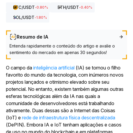
BTC
/USDT
ETH
/USDT
-0.80
%
-0.40
%
SOL
/USDT
-1.80
%
Resumo de IA
Entenda rapidamente o conteúdo do artigo e avalie o
sentimento do mercado em apenas 30 segundos!
O campo da
inteligência artificial
(IA) se tornou o filho
favorito do mundo da tecnologia, com inúmeros novos
projetos lançados e otimismo elevado sobre seu
potencial. No entanto, existem também algumas outras
esferas tecnológicas além da IA nas quais a
comunidade de desenvolvedores está trabalhando
ativamente. Duas dessas são a Internet das Coisas
(IoT) e
rede de infraestrutura física descentralizada
(DePIN). Embora IA e IoT tenham aplicações e casos
de uso no mundo do blockchain e em plataformas