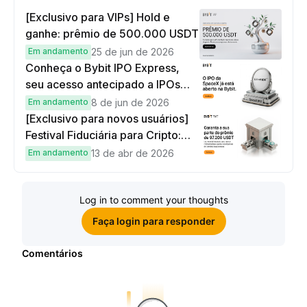
[Exclusivo para VIPs] Hold e
ganhe: prêmio de 500.000 USDT
Em andamento
25 de jun de 2026
Conheça o Bybit IPO Express,
seu acesso antecipado a IPOs
globais
Em andamento
8 de jun de 2026
[Exclusivo para novos usuários]
Festival Fiduciária para Cripto:
complete tarefas simples e
Em andamento
13 de abr de 2026
ganhe sua parte de 97.200 USDT!
Log in to comment your thoughts
Faça login para responder
Comentários