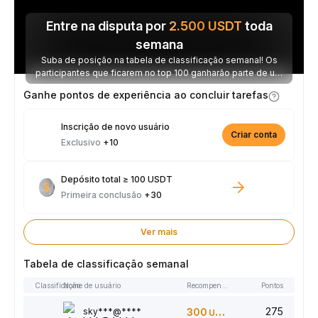
Entre na disputa por
2.500
USDT
toda
semana
Suba de posição na tabela de classificação semanal! Os
participantes que ficarem no top 100 ganharão parte de um
prêmio de 2.500 USDT toda semana.
Ganhe pontos de experiência ao concluir tarefas
Inscrição de novo usuário
Criar conta
Exclusivo
+10
Depósito total ≥ 100 USDT
Primeira conclusão
+30
Ver mais
Tabela de classificação semanal
Classificação
Nome de usuário
Recompensas
Pontos
275
sky***@****
300
USDT