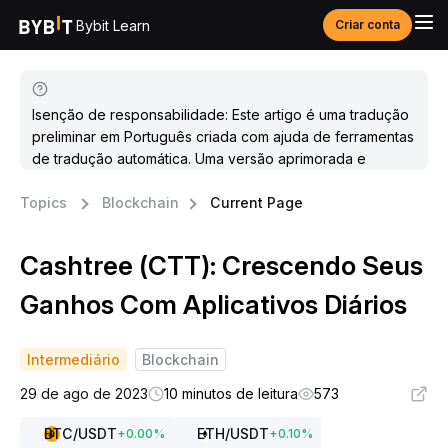
Bybit Learn
Criar conta
Isenção de responsabilidade: Este artigo é uma tradução
preliminar em Português criada com ajuda de ferramentas
de tradução automática. Uma versão aprimorada e
atualizada estará disponível em breve.
Topics
Blockchain
Current Page
Cashtree (CTT): Crescendo Seus
Ganhos Com Aplicativos Diários
Intermediário
Blockchain
29 de ago de 2023
10 minutos de leitura
573
BTC
/USDT
ETH
/USDT
+
0.00
%
+
0.10
%