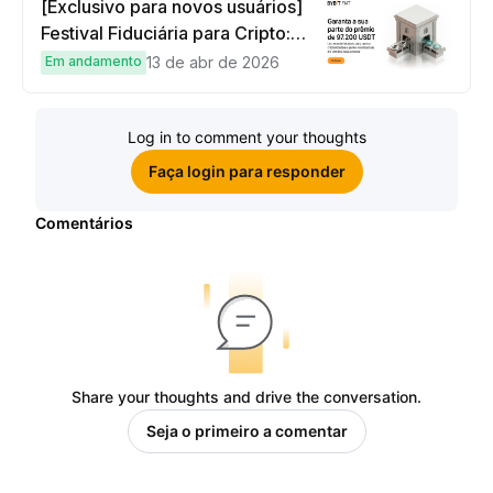
[Exclusivo para novos usuários]
Festival Fiduciária para Cripto:
complete tarefas simples e
Em andamento
13 de abr de 2026
ganhe sua parte de 97.200 USDT!
Log in to comment your thoughts
Faça login para responder
Comentários
Share your thoughts and drive the conversation.
Seja o primeiro a comentar