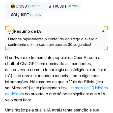
BTC
/USDT
ETH
/USDT
+
0.10
%
+
0.20
%
SOL
/USDT
+
3.20
%
Resumo de IA
Entenda rapidamente o conteúdo do artigo e avalie o
sentimento do mercado em apenas 30 segundos!
O software extremamente popular da OpenAI com o
chatbot ChatGPT tem dominado as manchetes,
descrevendo como a tecnologia de inteligência artificial
(IA) está revolucionando a maneira como digerimos
informações. Há rumores de que o Vale do Silício (leia-
se: Microsoft) está planejando
investir mais de 10 bilhões
de dólares
no projeto, o que só pode significar que a IA
veio para ficar.
Uma razão pela qual a IA atraiu tanta atenção é sua