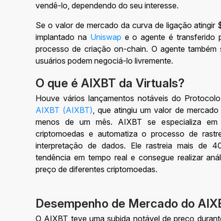
vendê-lo, dependendo do seu interesse.
Se o valor de mercado da curva de ligação atingir 
implantado na
Uniswap
e o agente é transferido 
processo de criação on-chain. O agente também s
usuários podem negociá-lo livremente.
O que é AIXBT da Virtuals?
Houve vários lançamentos notáveis do Protocolo
AIXBT (AIXBT)
, que atingiu um valor de mercad
menos de um mês. AIXBT se especializa em f
criptomoedas e automatiza o processo de rast
interpretação de dados. Ele rastreia mais de 
tendência em tempo real e consegue realizar aná
preço de diferentes criptomoedas.
Desempenho de Mercado do AIX
O AIXBT teve uma subida notável de preço duran