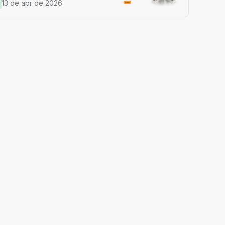
anhe sua parte de 97.200 USDT!
13 de abr de 2026