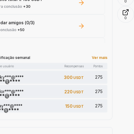
0
ra conclusão
+30
0
dar amigos (0/3)
conclusão
+50
ng em Spot ≥ 100 USDT
conclusão
+10
sificação semanal
Ver mais
e usuário
Recompensas
Pontos
 lido: 0/5
conclusão
+1
sky***@****
275
300
USDT
dor***@****
275
220
USDT
onar um comentário (0/5)
conclusão
+2
jay***@****
275
150
USDT
 5 artigo(s) (0/5)
conclusão
+1