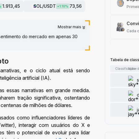
1.913,45
SOL
/USDT
73,56
%
+
1.10
%
Primei
Convi
Mostrar mais
Cada 
o sentimento do mercado em apenas 30
Tradi
Cada 
pto
Tabela de clas
Classificação
Nome d
rativas, e o ciclo atual está sendo
Artigo
igência artificial (IA).
Cada 
s essas narrativas em grande medida.
Adici
arem tração significativa, ostentando
Cada 
centenas de milhões de dólares.
usados como influenciadores líderes de
Curtir
witter), interagir com usuários do X e
Cada 
s têm o potencial de evoluir para lidar