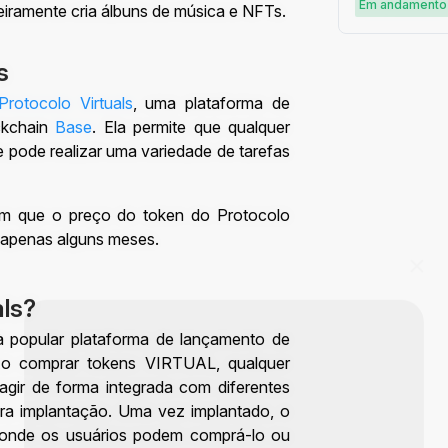
simples e g
Em andamento
eiramente cria álbuns de música e NFTs.
s
Protocolo Virtuals
, uma plataforma de
ckchain
Base
. Ela permite que qualquer
 pode realizar uma variedade de tarefas
com que o preço do token do Protocolo
m apenas alguns meses.
als?
à popular plataforma de lançamento de
Ao comprar tokens VIRTUAL, qualquer
agir de forma integrada com diferentes
ra implantação. Uma vez implantado, o
 onde os usuários podem comprá-lo ou
Comece sua jornada de