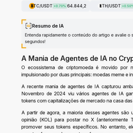
BTC
/USDT
64.844,2
ETH
/USDT
+
0.70
%
+
0.50
Resumo de IA
Entenda rapidamente o conteúdo do artigo e avalie 
segundos!
A Mania de Agentes de IA no Cry
O ecossistema de criptomoeda é movido por nar
impulsionado por duas principais: moedas meme e intel
A recente mania de agentes de IA capturou amba
Novembro de 2024 viu vários agentes de IA ganh
tokens com capitalizações de mercado na casa das 
A partir de agora, a maioria desses agentes são 
opinião (KOL) para postar no X (anteriormente T
promover seus tokens específicos. No entanto, ele