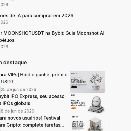
2026
ões de IA para comprar em 2026
2026
r MOONSHOTUSDT na Bybit: Guia Moonshot AI
pétuos
2026
m destaque
ara VIPs] Hold e ganhe: prêmio
0 USDT
25 de jun de 2026
ybit IPO Express, seu acesso
a IPOs globais
8 de jun de 2026
ara novos usuários] Festival
ara Cripto: complete tarefas