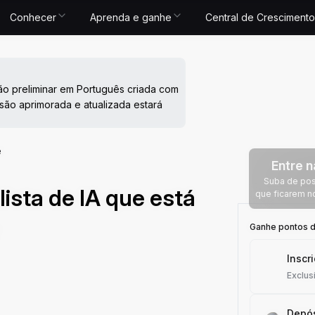
Conhecer
Aprenda e ganhe
Central de Crescimento
ão preliminar em Português criada com
são aprimorada e atualizada estará
e
Entre n
Suba de posi
lista de IA que está
que ficarem n
Ganhe pontos de
Inscr
Exclus
Depós