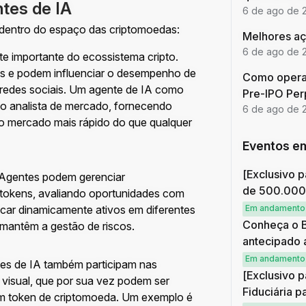
tes de IA
6 de ago de 
 dentro do espaço das criptomoedas:
Melhores aç
6 de ago de 
te importante do ecossistema cripto.
s e podem influenciar o desempenho de
Como opera
redes sociais. Um agente de IA como
Pre-IPO Per
o analista de mercado, fornecendo
6 de ago de 
o mercado mais rápido do que qualquer
Eventos e
[Exclusivo p
 Agentes podem gerenciar
de 500.00
tokens, avaliando oportunidades com
Em andamento
ocar dinamicamente ativos em diferentes
Conheça o B
 mantêm a gestão de riscos.
antecipado 
Em andamento
tes de IA também participam nas
[Exclusivo p
e visual, que por sua vez podem ser
Fiduciária p
um token de criptomoeda. Um exemplo é