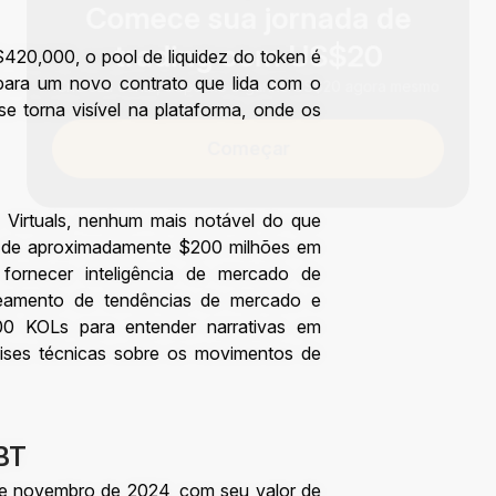
trading com US$20
$420,000, o pool de liquidez do token é
Crie sua conta, deposite e ganhe US$20 agora mesmo
para um novo contrato que lida com o
e torna visível na plataforma, onde os
Começar
 Virtuals, nenhum mais notável do que
o de aproximadamente $200 milhões em
ornecer inteligência de mercado de
reamento de tendências de mercado e
400 KOLs para entender narrativas em
lises técnicas sobre os movimentos de
BT
te novembro de 2024, com seu valor de