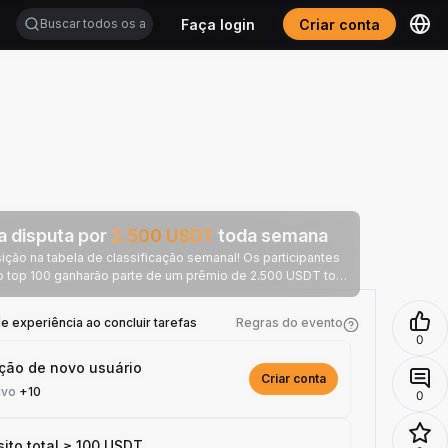
Faça login
Criar conta
a disputa por
2.500
USDT
toda semana
ção na tabela de classificação semanal! Os participantes
o top 100 ganharão parte de um prêmio de 2.500 USDT toda
semana.
 experiência ao concluir tarefas
Regras do evento
0
ição de novo usuário
Criar conta
ivo
+10
0
ito total ≥ 100 USDT