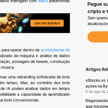
uários interagem com
web3
plataformas
Pegue su
Cada 
cripto e 
Sem spams.
US$ 1
atualizaçõe
Cada 
Verif
Primei
 para operar dentro de
ecossistemas de
endizado de máquina e análise de dados
Inves
ciação, postagem de tweets, construção
Primei
u música.
Artigos Re
enas uma rebranding sofisticada de bots
xStocks vs. 
uito tempo. Mas, ao contrário dos bots
Cada 
ações na By
es de IA podem analisar dados em tempo
6 de ago de 
exibilidade e capacidade de aprendizado
que bots convencionais.
Negociando 
Cada 
que movimen