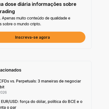
a dose diária informações sobre
Compartilhar artigo nas redes sociais (0/5)
conclusão
+2
trading
 Apenas muito conteúdo de qualidade e
00 + Trading com bots
s sobre o mundo cripto.
conclusão
+10
Inscreva-se agora
ique a sua identidade
ra conclusão
+20
timento no Earn ≥ 10U
ra conclusão
+15
lacionados
Opere pelo menos US$1000 em Futuros
CFDs vs. Perpetuals: 3 maneiras de negociar
conclusão
+15
bit
2026
Opere pelo menos US$2000 em Opções
EUR/USD: força do dólar, política do BCE e o
conclusão
+10
ta o par