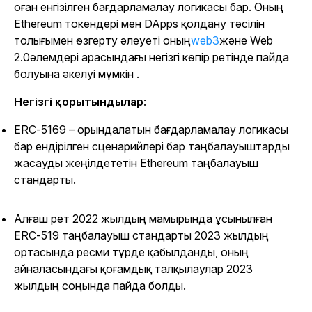
оған енгізілген бағдарламалау логикасы бар. Оның
Ethereum токендері мен DApps қолдану тәсілін
толығымен өзгерту әлеуеті оның
web3
және Web
2.0әлемдері арасындағы негізгі көпір ретінде пайда
болуына әкелуі мүмкін .
Негізгі қорытындылар
:
ERC-5169 – орындалатын бағдарламалау логикасы
бар ендірілген сценарийлері бар таңбалауыштарды
жасауды жеңілдететін Ethereum таңбалауыш
стандарты.
Алғаш рет 2022 жылдың мамырында ұсынылған
ERC-519 таңбалауыш стандарты 2023 жылдың
ортасында ресми түрде қабылданды, оның
айналасындағы қоғамдық талқылаулар 2023
жылдың соңында пайда болды.