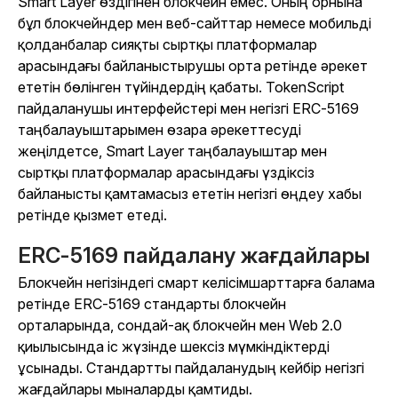
Smart Layer өздігінен блокчейн емес. Оның орнына
бұл блокчейндер мен веб-сайттар немесе мобильді
қолданбалар сияқты сыртқы платформалар
арасындағы байланыстырушы орта ретінде әрекет
ететін бөлінген түйіндердің қабаты. TokenScript
пайдаланушы интерфейстері мен негізгі ERC-5169
таңбалауыштарымен өзара әрекеттесуді
жеңілдетсе, Smart Layer таңбалауыштар мен
сыртқы платформалар арасындағы үздіксіз
байланысты қамтамасыз ететін негізгі өңдеу хабы
ретінде қызмет етеді.
ERC-5169 пайдалану жағдайлары
Блокчейн негізіндегі смарт келісімшарттарға балама
ретінде ERC-5169 стандарты блокчейн
орталарында, сондай-ақ блокчейн мен Web 2.0
қиылысында іс жүзінде шексіз мүмкіндіктерді
ұсынады. Стандартты пайдаланудың кейбір негізгі
жағдайлары мыналарды қамтиды.