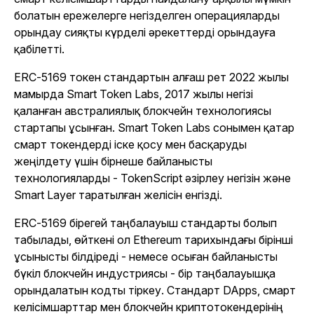
болатын ережелерге негізделген операцияларды
орындау сияқты күрделі әрекеттерді орындауға
қабілетті.
ERC-5169 токен стандартын алғаш рет 2022 жылы
мамырда Smart Token Labs, 2017 жылы негізі
қаланған австралиялық блокчейн технологиясы
стартапы ұсынған. Smart Token Labs сонымен қатар
смарт токендерді іске қосу мен басқаруды
жеңілдету үшін бірнеше байланысты
технологияларды - TokenScript әзірлеу негізін және
Smart Layer таратылған желісін енгізді.
ERC-5169 бірегей таңбалауыш стандарты болып
табылады, өйткені ол Ethereum тарихындағы бірінші
ұсынысты білдіреді - немесе осыған байланысты
бүкіл блокчейн индустриясы - бір таңбалауышқа
орындалатын кодты тіркеу. Стандарт DApps, смарт
келісімшарттар мен блокчейн криптотокендерінің