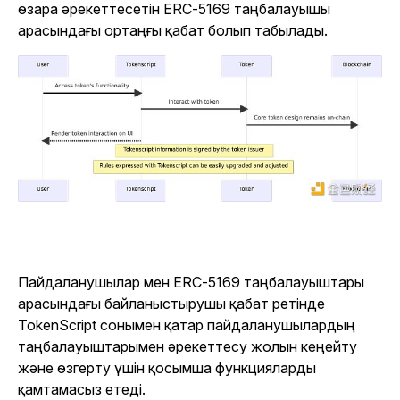
өзара әрекеттесетін ERC-5169 таңбалауышы
арасындағы ортаңғы қабат болып табылады.
Пайдаланушылар мен ERC-5169 таңбалауыштары
арасындағы байланыстырушы қабат ретінде
TokenScript сонымен қатар пайдаланушылардың
таңбалауыштарымен әрекеттесу жолын кеңейту
және өзгерту үшін қосымша функцияларды
қамтамасыз етеді.