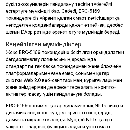
бүкіл экожүйелерін пайдалану тәсілін түбегейлі
өзгертуге мүмкіндігі бар. Себебі, ERC-5169
токендерге біз үйреніп қалған смарт келісімшартқа
негізделген қолданбаларды қажет етпей-ақ, дербес
шағын DApp ретінде әрекет етуге мүмкіндік береді.
Кеңейтілген мүмкіндіктер
Жеке ERC-5169 токендеріне бекітілген орындалатын
бағдарламалау логикасының арқасында
стандартты тек басқа токендермен және блокчейн
платформаларымен ғана емес, сонымен қатар
сыртқы Web 2.0 веб-сайттарымен, құрылғыларымен
және өнімдерімен де әрекеттесе алатын крипто-
активтер жасау үшін пайдалануға болады.
ERC-5169 сонымен қатар динамикалық NFTs сияқты
динамикалық және күрделі криптотокендердің
дамуына ықпал ете алады. Мұндай NFTs қазіргі
уақытта олардың функционалдығы үшін смарт