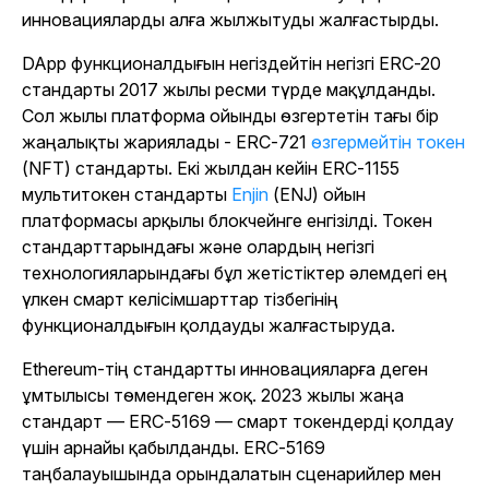
инновацияларды алға жылжытуды жалғастырды.
DApp функционалдығын негіздейтін негізгі ERC-20
стандарты 2017 жылы ресми түрде мақұлданды.
Сол жылы платформа ойынды өзгертетін тағы бір
жаңалықты жариялады - ERC-721
өзгермейтін токен
(NFT) стандарты. Екі жылдан кейін ERC-1155
мультитокен стандарты
Enjin
(ENJ) ойын
платформасы арқылы блокчейнге енгізілді. Токен
стандарттарындағы және олардың негізгі
технологияларындағы бұл жетістіктер әлемдегі ең
үлкен смарт келісімшарттар тізбегінің
функционалдығын қолдауды жалғастыруда.
Ethereum-тің стандартты инновацияларға деген
ұмтылысы төмендеген жоқ. 2023 жылы жаңа
стандарт — ERC-5169 — смарт токендерді қолдау
үшін арнайы қабылданды. ERC-5169
таңбалауышында орындалатын сценарийлер мен