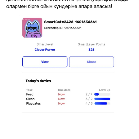
олармен бірге ойын күндеріне апара аласыз!