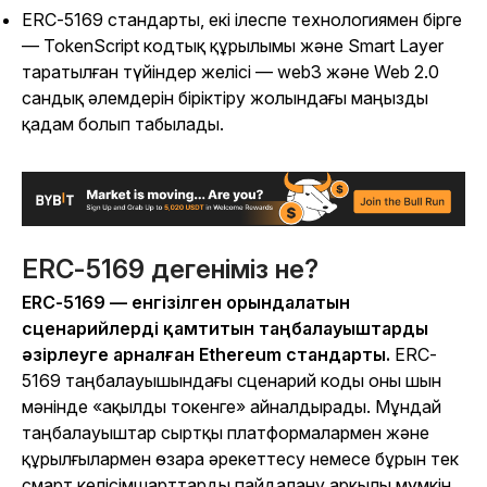
ERC-5169 стандарты, екі ілеспе технологиямен бірге
—
TokenScript кодтық құрылымы және Smart Layer
таратылған түйіндер желісі
—
web3 және Web 2.0
сандық әлемдерін біріктіру жолындағы маңызды
қадам болып табылады.
ERC-5169 дегеніміз не?
ERC-5169 — енгізілген орындалатын
сценарийлерді қамтитын таңбалауыштарды
әзірлеуге арналған Ethereum стандарты.
ERC-
5169 таңбалауышындағы сценарий коды оны шын
мәнінде «ақылды токенге» айналдырады. Мұндай
таңбалауыштар сыртқы платформалармен және
құрылғылармен өзара әрекеттесу немесе бұрын тек
смарт келісімшарттарды пайдалану арқылы мүмкін