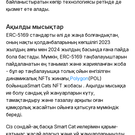
байланыстыратын көпір технологиясы ретінде де
қызмет ете алады.
Ақылды мысықтар
ERC-5169 стандарты әлі де жаңа болғандықтан,
оның нақты қолданбаларының көпшілігі 2023
жылдың аяғы мен 2024 жылдың басында ғана пайда
бола бастады. Мүмкін, ERC-5169 таңбалауыштарын
пайдаланатын ең танымал және жарияланған жоба
- бұл әр таңбалауышқа толық ойын енгізілген
динамикалық NFTs жинағы,
Polygon
(POL)
бойынша
Smart Cats
NFT жобасы . Ақылды мысыққа
ие болу сандық үй жануарларын күту,
тамақтандыру және тазалау арқылы оған
қамқорлық жасайтын ойынға қатысуға мүмкіндік
береді.
Сіз сондай-ақ басқа Smart Cat иелерімен қарым-
қатынас жасай аласыз және үй жануарларыңызды