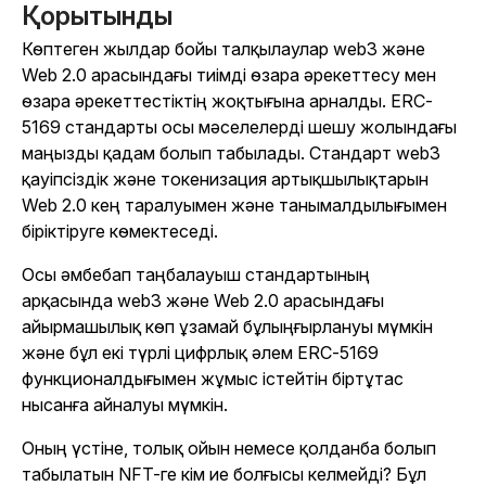
Қорытынды
Көптеген жылдар бойы талқылаулар web3 және
Web 2.0 арасындағы тиімді өзара әрекеттесу мен
өзара әрекеттестіктің жоқтығына арналды. ERC-
5169 стандарты осы мәселелерді шешу жолындағы
маңызды қадам болып табылады. Стандарт web3
қауіпсіздік және токенизация артықшылықтарын
Web 2.0 кең таралуымен және танымалдылығымен
біріктіруге көмектеседі.
Осы әмбебап таңбалауыш стандартының
арқасында web3 және Web 2.0 арасындағы
айырмашылық көп ұзамай бұлыңғырлануы мүмкін
және бұл екі түрлі цифрлық әлем ERC-5169
функционалдығымен жұмыс істейтін біртұтас
нысанға айналуы мүмкін.
Оның үстіне, толық ойын немесе қолданба болып
табылатын NFT-ге кім ие болғысы келмейді? Бұл