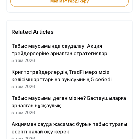
Мәліметтерді көру
Related Articles
Табыс маусымында саудалау: Акция
трейдерлеріне арналған стратегиялар
5 там 2026
Криптотрейдерлердің TradFi мерзімсіз
келісімшарттарына ауысуының 5 себебі
5 там 2026
Табыс маусымы дегеніміз не? Бастаушыларға
арналған нұсқаулық
5 там 2026
Акциямен сауда жасамас бұрын табыс туралы
есепті қалай оқу керек
5 там 2026