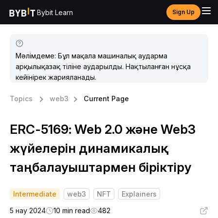
Bybit Learn
Sign Up
Мәлімдеме: Бұл мақала машиналық аударма
арқылықазақ тіліне аударылды. Нақтыланған нұсқа
кейінірек жарияланады.
Topics
web3
Current Page
ERC-5169: Web 2.0 және Web3
жүйелерін динамикалық
таңбалауыштармен біріктіру
Intermediate
web3
NFT
Explainers
5 нау 2024
10 min read
482