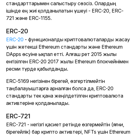
стандарттарымен салыстыру сөзсіз. Олардың
ішінде ең жиі қолданылатын үшеуі - ERC-20, ERC-
721 және ERC-1155.
ERC-20
ERC-20
- функционалды криптовалюталарды жасау
үшін жетекші Ethereum стандарты және Ethereum
DApps өсуіне ықпал етті. Алғаш рет 2015 жылы
енгізілген ERC-20 2017 жылы Ethereum блокчейнімен
ресми түрде қабылданды.
ERC-5169 негізінен бірегей, өзгертілмейтін
таңбалауыштарға арналған болса да, ERC-20
стандарты тек қана жеңілдетілген криптовалюта
активтеріне қолданылады.
ERC-721
ERC-721 - негізгі қасиет ретінде өзгермейтін (яғни,
бірегейлік) бар крипто активтері, NFTs үшін Ethereum