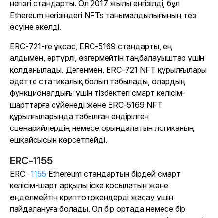
негізгі стандарты. Ол 2017 жылы енгізілді, бұл
Ethereum негізіндегі NFTs танымалдылығының тез
өсуіне әкелді.
ERC-721-ге ұқсас, ERC-5169 стандарты, ең
алдымен, әртүрлі, өзгермейтін таңбалауыштар үшін
қолданылады. Дегенмен, ERC-721 NFT құрылғылары
әдетте статикалық болып табылады, олардың
функционалдығы үшін тізбектегі смарт келісім-
шарттарға сүйенеді және ERC-5169 NFT
құрылғыларында табылған ендірілген
сценарийлердің немесе орындалатын логиканың
ешқайсысын көрсетпейді.
ERC-1155
ERC
-1155
Ethereum стандартын бірдей смарт
келісім-шарт арқылы іске қосылатын және
өңделмейтін криптотокендерді жасау үшін
пайдалануға болады. Ол бір ортада немесе бір