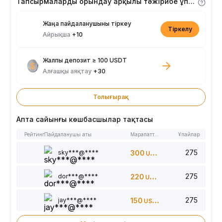
Тапсырмаларды орындау арқылы тәжірибе ұпайларын алыңыз
Жаңа пайдаланушыны тіркеу
Тіркелу
Айрықша
+10
Жалпы депозит ≥ 100 USDT
Алғашқы аяқтау
+30
Толығырақ
Апта сайынғы көшбасшылар тақтасы
Рейтинг
Пайдаланушы аты
Марапаттар
Ұпайлар
275
sky***@****
300
USDT
275
dor***@****
220
USDT
275
jay***@****
150
USDT