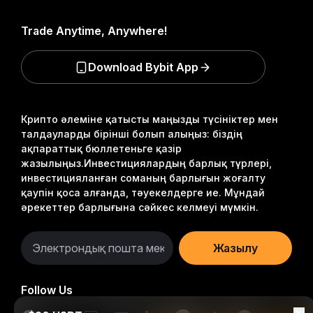
Trade Anytime, Anywhere!
Download Bybit App
Крипто әлеміне қатысты маңызды түсініктер мен
талдауларды бірінші болып алыңыз: біздің
ақпараттық бюллетеньге қазір
жазылыңыз.
Инвестициялардың барлық түрлері,
инвестицияланған соманың барлығын жоғалту
қаупін қоса алғанда, тәуекелдерге ие. Мұндай
әрекеттер барлығына сәйкес келмеуі мүмкін.
Жазылу
Follow Us