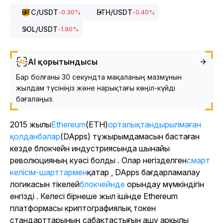
BTC
/USDT
ETH
/USDT
-0.30
%
-0.40
%
SOL
/USDT
-1.90
%
AI қорытындысы
Бар болғаны 30 секундта мақаланың мазмұнын
жылдам түсініңіз және нарықтағы көңіл-күйді
бағалаңыз.
2015 жылы
Ethereum
(ETH)
орталықтандырылмаған
қолданбалар
(DApps)
тұжырымдамасын бастаған
кезде блокчейн индустриясында шынайы
революцияның куәсі болды . Олар негізделген
смарт
келісім-шарттармен
қатар
, DApps бағдарламалау
логикасын тікелей
блокчейнде
орындау мүмкіндігін
енгізді . Келесі бірнеше жыл ішінде Ethereum
платформасы криптографиялық токен
стандарттарының сабақтастығын ашу арқылы