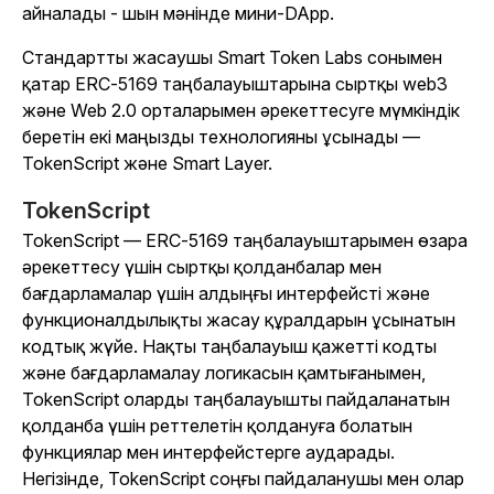
айналады - шын мәнінде мини-DApp.
Стандартты жасаушы Smart Token Labs сонымен
қатар ERC-5169 таңбалауыштарына сыртқы web3
және Web 2.0 орталарымен әрекеттесуге мүмкіндік
беретін екі маңызды технологияны ұсынады —
TokenScript және Smart Layer.
TokenScript
TokenScript — ERC-5169 таңбалауыштарымен өзара
әрекеттесу үшін сыртқы қолданбалар мен
бағдарламалар үшін алдыңғы интерфейсті және
функционалдылықты жасау құралдарын ұсынатын
кодтық жүйе. Нақты таңбалауыш қажетті кодты
және бағдарламалау логикасын қамтығанымен,
TokenScript оларды таңбалауышты пайдаланатын
қолданба үшін реттелетін қолдануға болатын
функциялар мен интерфейстерге аударады.
Негізінде, TokenScript соңғы пайдаланушы мен олар