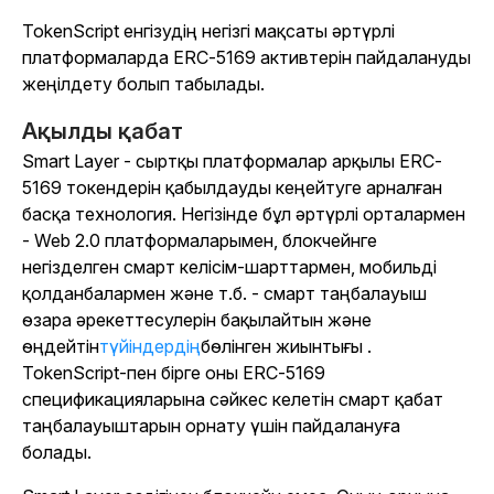
TokenScript енгізудің негізгі мақсаты әртүрлі
платформаларда ERC-5169 активтерін пайдалануды
жеңілдету болып табылады.
Ақылды қабат
Smart Layer - сыртқы платформалар арқылы ERC-
5169 токендерін қабылдауды кеңейтуге арналған
басқа технология. Негізінде бұл әртүрлі орталармен
- Web 2.0 платформаларымен, блокчейнге
негізделген смарт келісім-шарттармен, мобильді
қолданбалармен және т.б. - смарт таңбалауыш
өзара әрекеттесулерін бақылайтын және
өңдейтін
түйіндердің
бөлінген жиынтығы .
TokenScript-пен бірге оны ERC-5169
спецификацияларына сәйкес келетін смарт қабат
таңбалауыштарын орнату үшін пайдалануға
болады.