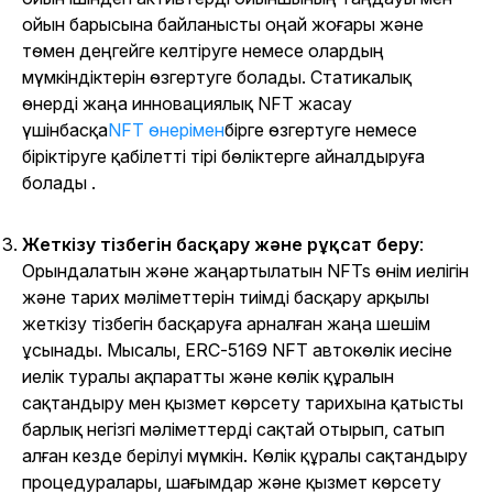
ойын барысына байланысты оңай жоғары және
төмен деңгейге келтіруге немесе олардың
мүмкіндіктерін өзгертуге болады. Статикалық
өнерді жаңа инновациялық NFT жасау
үшінбасқа
NFT өнерімен
бірге өзгертуге немесе
біріктіруге қабілетті тірі бөліктерге айналдыруға
болады
.
Жеткізу тізбегін басқару және рұқсат беру
:
Орындалатын және жаңартылатын NFTs өнім иелігін
және тарих мәліметтерін тиімді басқару арқылы
жеткізу тізбегін басқаруға арналған жаңа шешім
ұсынады. Мысалы, ERC-5169 NFT автокөлік иесіне
иелік туралы ақпаратты және көлік құралын
сақтандыру мен қызмет көрсету тарихына қатысты
барлық негізгі мәліметтерді сақтай отырып, сатып
алған кезде берілуі мүмкін. Көлік құралы сақтандыру
процедуралары, шағымдар және қызмет көрсету