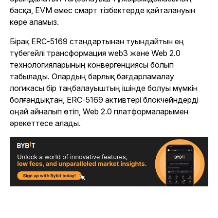
басқа, EVM емес смарт тізбектерде қайталануын
көре аламыз.
Бірақ ERC-5169 стандартынан туындайтын ең
түбегейлі трансформация web3 және Web 2.0
технологияларының конвергенциясы болып
табылады. Олардың барлық бағдарламалау
логикасы бір таңбалауыштың ішінде болуы мүмкін
болғандықтан, ERC-5169 активтері блокчейндерді
оңай айналып өтіп, Web 2.0 платформаларымен
әрекеттесе алады.