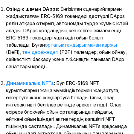
Өзіндік шағын DApps
: Енгізілген сценарийлермен
жабдықталған ERC-5169 токендері дәстүрлі DApps
рөлін атқара отырып, автономды түрде жұмыс істей
алады. DApps қолданудың кез келген аймағы енді
ERC-5169 токендері үшін әділ ойын болып
табылады. Бұған
орталықтандырылмаған қаржы
(DeFi),
тең дәрежедегі
(P2P) төлемдер, ойын ойнау,
сәйкестікті басқару және т.б.сияқты танымал DApp
санаттары кіреді
.
Динамикалық NFTs
: Бұл ERC-5169 NFT
құрылғыларын жаңа мүмкіндіктермен жаңартуға,
өзгертуге және жақсартуға болады (яғни, олар
интерактивті белгілер ретінде әрекет етеді). Олар
әсіресе блокчейн ойын орталарында пайдалы,
өйткені ойын ішіндегі активтердің көпшілігі NFT
пішімінде сақталады. Динамикалық NFTs арқасында
ойын ішіндегі активтерді ойыншының таңдауы мен