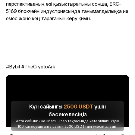
перспективаның өзі қызықтыратыны сонша, ERC-
5169 блокчейн индустриясында танымалдылыққа ие
емес және кең тарағанын көру қиын.
#Bybit #TheCryptoArk
Күн сайынғы
2500
USDT
үшін
бәсекелесіңіз
Апта сайынғы көшбасшылар тақтасында көтеріліңіз! Үздік
100 қатысушы апта сайын 2500 USDT-дің үлесін алады.