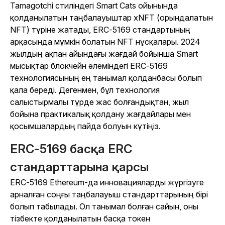
Tamagotchi стиліндегі
Smart Cats
ойынында
қолданылатын таңбалауыштар xNFT (орындалатын
NFT) түріне жатады, ERC-5169 стандартының
арқасында мүмкін болатын NFT нұсқалары. 2024
жылдың ақпан айындағы жағдай бойынша Smart
мысықтар блокчейн әлеміндегі ERC-5169
технологиясының ең танымал қолданбасы болып
қала береді. Дегенмен, бұл технология
салыстырмалы түрде жас болғандықтан, жыл
бойына практикалық қолдану жағдайлары мен
қосымшалардың пайда болуын күтіңіз.
ERC-5169 басқа ERC
стандарттарына қарсы
ERC-5169 Ethereum-да инновацияларды жүргізуге
арналған соңғы таңбалауыш стандарттарының бірі
болып табылады. Ол танымал болған сайын, оны
тізбекте қолданылатын басқа токен