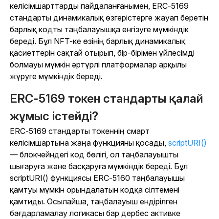
келісімшарттарды пайдаланғанымен, ERC-5169
стандарты динамикалық өзгерістерге жауап беретін
барлық кодты таңбалауышқа енгізуге мүмкіндік
береді. Бұл NFT-ке өзінің барлық динамикалық
қасиеттерін сақтай отырып, бір-бірімен үйлесімді
болмауы мүмкін әртүрлі платформалар арқылы
жүруге мүмкіндік береді.
ERC-5169 токен стандарты қалай
жұмыс істейді?
ERC-5169 стандарты токеннің смарт
келісімшартына жаңа функцияны қосады,
scriptURI()
— блокчейндегі код бөлігі, ол таңбалауышты
шығаруға және басқаруға мүмкіндік береді. Бұл
scriptURI() функциясы ERC-5160 таңбалауышы
қамтуы мүмкін орындалатын кодқа сілтемені
қамтиды. Осылайша, таңбалауыш ендірілген
бағдарламалау логикасы бар дербес активке