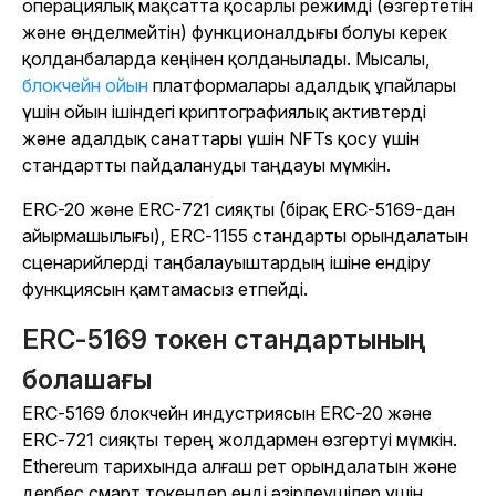
операциялық мақсатта қосарлы режимді (өзгертетін
және өңделмейтін) функционалдығы болуы керек
қолданбаларда кеңінен қолданылады. Мысалы,
блокчейн ойын
платформалары адалдық ұпайлары
үшін ойын ішіндегі криптографиялық активтерді
және адалдық санаттары үшін NFTs қосу үшін
стандартты пайдалануды таңдауы мүмкін.
ERC-20 және ERC-721 сияқты (бірақ ERC-5169-дан
айырмашылығы), ERC-1155 стандарты орындалатын
сценарийлерді таңбалауыштардың ішіне ендіру
функциясын қамтамасыз етпейді.
ERC-5169 токен стандартының
болашағы
ERC-5169 блокчейн индустриясын ERC-20 және
ERC-721 сияқты терең жолдармен өзгертуі мүмкін.
Ethereum тарихында алғаш рет орындалатын және
дербес смарт токендер енді әзірлеушілер үшін