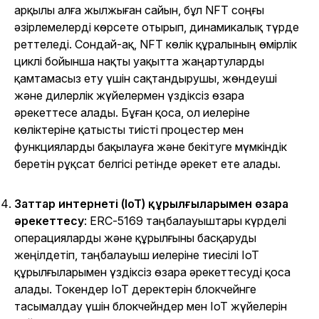
арқылы алға жылжыған сайын, бұл NFT соңғы
әзірлемелерді көрсете отырып, динамикалық түрде
реттеледі. Сондай-ақ, NFT көлік құралының өмірлік
циклі бойынша нақты уақытта жаңартуларды
қамтамасыз ету үшін сақтандырушы, жөндеуші
және дилерлік жүйелермен үздіксіз өзара
әрекеттесе алады. Бұған қоса, ол иелеріне
көліктеріне қатысты тиісті процестер мен
функцияларды бақылауға және бекітуге мүмкіндік
беретін рұқсат белгісі ретінде әрекет ете алады.
Заттар интернеті (IoT) құрылғыларымен өзара
әрекеттесу
: ERC-5169 таңбалауыштары күрделі
операцияларды және құрылғыны басқаруды
жеңілдетіп, таңбалауыш иелеріне тиесілі IoT
құрылғыларымен үздіксіз өзара әрекеттесуді қоса
алады. Токендер IoT деректерін блокчейнге
тасымалдау үшін блокчейндер мен IoT жүйелерін