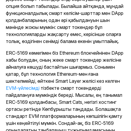
опция болып табылады. Былайша айтқанда, мұндай
функционалдылық смарт келісім-шарттар мен DApp
қолданбаларының одан әрі қабылдануын шын
мәнінде жоюы мүмкін: смарт токендер бұл
технологияларды жақсарту емес, керісінше оларға
толық, өздігінен сенімді балама екенін ұмытпайық.
ERC-5169 көмегімен біз Ethereum блокчейнінен DApp
хабы болудан, оның жеке смарт токендер желісіне
айналуға көшуді бастайтын шығармыз. Сонымен
қатар, бұл технология Ethereum-мен ғана
шектелмейді, өйткені Smart Layer желісі кез келген
EVM-үйлесімді
тізбекте смарт токендерді
пайдалануға мүмкіндік береді. Мысалы, ең танымал
ERC-5169 қолданбасы,
Smart Cats
, негізгі хостинг
ортасы ретінде Көпбұрышты таңдады. Болашақта
стандарт EVM платформаларының көпшілігін қамту
үшін кеңейтілуі мүмкін. Сондай-ақ, біз ERC-5169
орындалатын таңбалауыш тұжырымдамасының