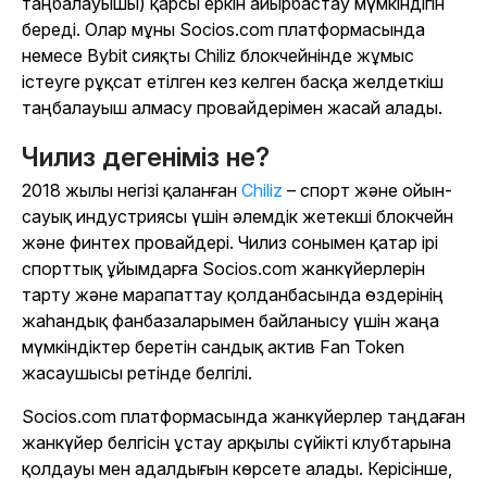
таңбалауышы) қарсы еркін айырбастау мүмкіндігін
береді. Олар мұны Socios.com платформасында
немесе Bybit сияқты Chiliz блокчейнінде жұмыс
істеуге рұқсат етілген кез келген басқа желдеткіш
таңбалауыш алмасу провайдерімен жасай алады.
Чилиз дегеніміз не?
2018 жылы негізі қаланған
Chiliz
– спорт және ойын-
сауық индустриясы үшін әлемдік жетекші блокчейн
және финтех провайдері. Чилиз сонымен қатар ірі
спорттық ұйымдарға Socios.com жанкүйерлерін
тарту және марапаттау қолданбасында өздерінің
жаһандық фанбазаларымен байланысу үшін жаңа
мүмкіндіктер беретін сандық актив Fan Token
жасаушысы ретінде белгілі.
Socios.com платформасында жанкүйерлер таңдаған
жанкүйер белгісін ұстау арқылы сүйікті клубтарына
қолдауы мен адалдығын көрсете алады. Керісінше,