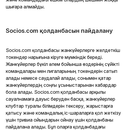
шығара алмайды.
Socios.com қолданбасын пайдалану
Socios.com қолданбасы жанкүйерлерге желдеткіш
токендер нарығына кіруге мүмкіндік береді.
Жанкүйерлер бүкіл әлем бойынша өздерінің сүйікті
командалары мен лигаларының токендерін сатып
алады немесе саудалай алады, сонымен қатар
жанкүйерлердің соңғы ұсыныстарынан хабардар
бола алады. Socios.com қолданбасы арқылы
сауалнамаға дауыс беруден басқа, жанкүйерлер
клубтар туралы білімдерін тексеру, жарыстарға
қатысу және командалық іс-шараларға қол жеткізу
үшін тривиа ойындарын ойнау үшін қолданбаны
пайдалана алады. Бұл оларға қолданбадағы