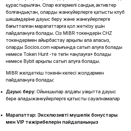
құрастырылған. Олар өзгермелі сандық активтер
болғандықтан, оларды жанкүйерлерге қатысты клуб
шешімдеріне дауыс беру және жанкүйерлерге
бағытталған марапаттарға қол жеткізу үшін
пайдалануға болады. Сіз MIBR токендерін CHZ
токендерімен айырбастау арқылы ала аласыз,
оларды Socios.com нарығында сатып алуға болады
немесе
Token Hunt
-те тегін «аңлауға» болады
немесе Bybit арқылы сатып алуға болады.
MIBR желдеткіш токенін келесі жолдармен
пайдалануға болады:
Дауыс беру
: Ойыншылар алдағы уақытта дауыс
бере аладыжанкүйерлерге қатысты сауалнамалар
Марапаттар: Эксклюзивті мүшелік бонустары
мен VIP тәжірибелерін пайдаланыңыз