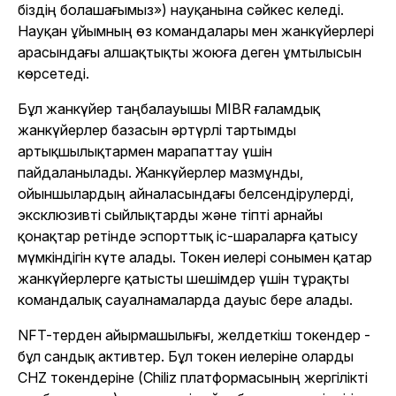
біздің болашағымыз») науқанына сәйкес келеді.
Науқан ұйымның өз командалары мен жанкүйерлері
арасындағы алшақтықты жоюға деген ұмтылысын
көрсетеді.
Бұл жанкүйер таңбалауышы MIBR ғаламдық
жанкүйерлер базасын әртүрлі тартымды
артықшылықтармен марапаттау үшін
пайдаланылады. Жанкүйерлер мазмұнды,
ойыншылардың айналасындағы белсендірулерді,
эксклюзивті сыйлықтарды және тіпті арнайы
қонақтар ретінде эспорттық іс-шараларға қатысу
мүмкіндігін күте алады. Токен иелері сонымен қатар
жанкүйерлерге қатысты шешімдер үшін тұрақты
командалық сауалнамаларда дауыс бере алады.
NFT-терден айырмашылығы, желдеткіш токендер -
бұл сандық активтер. Бұл токен иелеріне оларды
CHZ токендеріне (Chiliz платформасының жергілікті