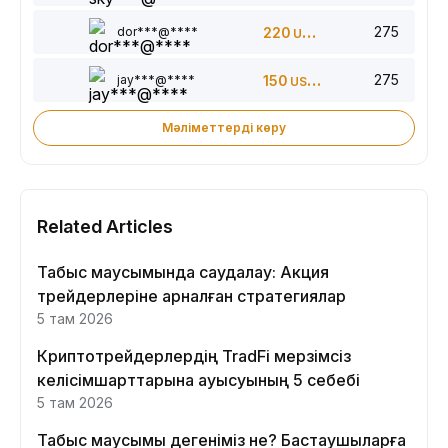
275
dor***@****
220
USDT
275
jay***@****
150
USDT
Мәліметтерді көру
Related Articles
Табыс маусымында саудалау: Акция
трейдерлеріне арналған стратегиялар
5 там 2026
Криптотрейдерлердің TradFi мерзімсіз
келісімшарттарына ауысуының 5 себебі
5 там 2026
Табыс маусымы дегеніміз не? Бастаушыларға