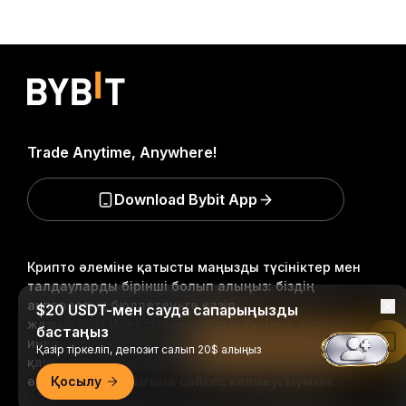
Trade Anytime, Anywhere!
Download Bybit App
Крипто әлеміне қатысты маңызды түсініктер мен
талдауларды бірінші болып алыңыз: біздің
ақпараттық бюллетеньге қазір
$20 USDT-мен сауда сапарыңызды
жазылыңыз.
Инвестициялардың барлық түрлері,
бастаңыз
инвестицияланған соманың барлығын жоғалту
Bybit қолданбасында оқу
Қазір тіркеліп, депозит салып 20$ алыңыз
қаупін қоса алғанда, тәуекелдерге ие. Мұндай
әрекеттер барлығына сәйкес келмеуі мүмкін.
Қосылу