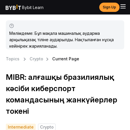
Bybit Learn
Sign Up
Мәлімдеме: Бұл мақала машиналық аударма
арқылықазақ тіліне аударылды. Нақтыланған нұсқа
кейінірек жарияланады.
Topics
Crypto
Current Page
MIBR: алғашқы бразилиялық
кәсіби киберспорт
командасының жанкүйерлер
токені
Intermediate
Crypto