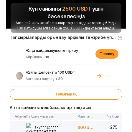
Күн сайынғы
2500
USDT
үшін
бәсекелесіңіз
Апта сайынғы көшбасшылар тақтасында көтеріліңіз! Үздік
100 қатысушы апта сайын 2500 USDT-дің үлесін алады.
Тапсырмаларды орындау арқылы тәжірибе ұпайларын алыңыз
Жаңа пайдаланушыны тіркеу
Тіркелу
Айрықша
+10
Жалпы депозит ≥ 100 USDT
Алғашқы аяқтау
+30
Толығырақ
Апта сайынғы көшбасшылар тақтасы
Рейтинг
Пайдаланушы аты
Марапаттар
Ұпайлар
275
sky***@****
300
USDT