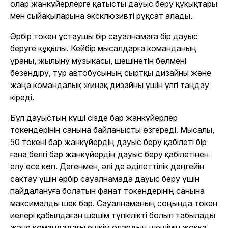
олар жанкүйерлерге қатысты дауыс беру құқықтары
мен сыйақыларына эксклюзивті рұқсат алады.
Әрбір токен ұстаушы бір сауалнамаға бір дауыс
беруге құқылы. Кейбір мысалдарға команданың
ұраны, жылыну музыкасы, шешінетін бөлмені
безендіру, тур автобусының сыртқы дизайны және
жаңа командалық жинақ дизайны үшін үлгі таңдау
кіреді.
Бұл дауыстың күші сізде бар жанкүйерлер
токендерінің санына байланысты өзгереді. Мысалы,
50 токені бар жанкүйердің дауыс беру қабілеті бір
ғана белгі бар жанкүйердің дауыс беру қабілетінен
елу есе көп. Дегенмен, әлі де әділеттілік деңгейін
сақтау үшін әрбір сауалнамада дауыс беру үшін
пайдалануға болатын фанат токендерінің санына
максималды шек бар. Сауалнаманың соңында токен
иелері қабылдаған шешім түпкілікті болып табылады
және командадағы ешкім олардың шешімін жоққа