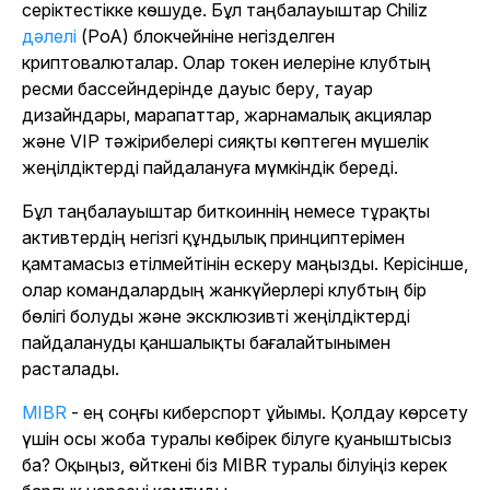
серіктестікке көшуде. Бұл таңбалауыштар Chiliz
дәлелі
(PoA) блокчейніне негізделген
криптовалюталар. Олар токен иелеріне клубтың
ресми бассейндерінде дауыс беру, тауар
дизайндары, марапаттар, жарнамалық акциялар
және VIP тәжірибелері сияқты көптеген мүшелік
жеңілдіктерді пайдалануға мүмкіндік береді.
Бұл таңбалауыштар биткоиннің немесе тұрақты
активтердің негізгі құндылық принциптерімен
қамтамасыз етілмейтінін ескеру маңызды. Керісінше,
олар командалардың жанкүйерлері клубтың бір
бөлігі болуды және эксклюзивті жеңілдіктерді
пайдалануды қаншалықты бағалайтынымен
расталады.
MIBR
- ең соңғы киберспорт ұйымы. Қолдау көрсету
үшін осы жоба туралы көбірек білуге қуаныштысыз
ба? Оқыңыз, өйткені біз MIBR туралы білуіңіз керек