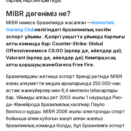
барлық нәрсені қамтиды.
MIBR дегеніміз не?
MIBR немесе Бразилияда жасалған —
Immortals
Gaming Club
иелігіндегі бразилиялық кәсіби
эспорт ұйымы . Қазіргі уақытта ұйымда барлығы
алты команда бар:
Counter-Strike: Global
Offensive
немесе
CS:GO
(ерлер де, әйелдер де);
Valorant
(ерлер де, әйелдер де);
Кемпірқосақ
алты қоршауы
;жәнеGarena
Free Fire.
Бразилиядағы жетекші эспорт бренді ретінде MIBR
өзінің әлеуметтік медиа арналарында 250 000-нан
астам жанкүйерлер мен 6,4 миллион ізбасарлары
бар. Ұйымды алғаш рет 2003 жылы 1 наурызда Рио-
де-Жанейрода бразилиялық кәсіпкер Пауло
Веллосо құрды. MIBR 2006 жылы электронды спорт
бойынша әлем кубогын жеңіп алған жалғыз
бразилиялық команда болды, бұл Бразилияға эспорт