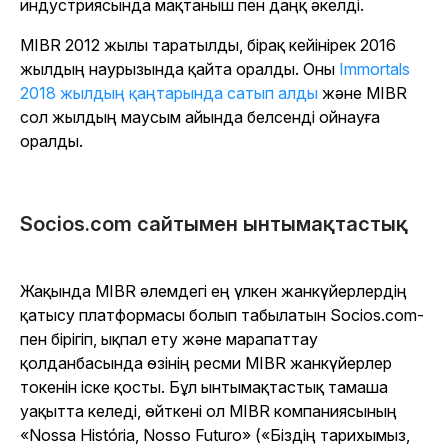
индустриясында мақтаныш пен даңқ әкелді.
MIBR 2012 жылы таратылды, бірақ кейінірек 2016
жылдың наурызында қайта оралды. Оны
Immortals
2018 жылдың қаңтарында сатып алды
және MIBR
сол жылдың маусым айында белсенді ойнауға
оралды.
Socios.com сайтымен ынтымақтастық
Жақында MIBR әлемдегі ең үлкен жанкүйерлердің
қатысу платформасы болып табылатын Socios.com-
пен бірігіп, ықпал ету және марапаттау
қолданбасында өзінің ресми MIBR жанкүйерлер
токенін іске қосты. Бұл ынтымақтастық тамаша
уақытта келеді, өйткені ол MIBR компаниясының
«Nossa História, Nosso Futuro» («Біздің тарихымыз,