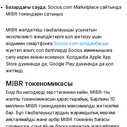
Базардағы сауда
: Socios.com Marketplace сайтында
MIBR токендерін сатыңыз
MIBR желдеткіш таңбалауышы ұсынатын
эксклюзивті жеңілдіктерге қол жеткізу үшін
алдымен смартфонға
Socios.com қолданбасын
жүктеп алып, сол белгілерді Socios әмияныңызға
салу керек екенін ескеріңіз. Қолданба Apple App
Store дүкенінде де, Google Play дүкенінде де қол
жетімді.
MIBR токеномикасы
Енді біз негіздерді зерттегеннен кейін, MIBR-тің
жалпы токеномикасын қарастырайық. Барлығы 10
миллион MIBR токендерінің максималды жеткізілімі
бар. Бұл таңбалауыштардың жарамдылық мерзімі
аяқталмайды және әрбір MIBR токенінің бағасы
сұранысқа, сондай-ақ басқа нарықтық жағдайларға