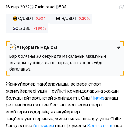
16 қыр 2022
7 min read
534
BTC
/USDT
ETH
/USDT
-0.50
%
-0.20
%
SOL
/USDT
-1.80
%
AI қорытындысы
Бар болғаны 30 секундта мақаланың мазмұнын
жылдам түсініңіз және нарықтағы көңіл-күйді
бағалаңыз.
Жанкүйерлер таңбалауышы, әсіресе спорт
жанкүйерлері үшін - сүйікті командаларына жақын
болуды айтарлықтай жеңілдетті. Оны
Чилиз
алғаш
рет енгізген сәттен бастап, көптеген спорт
клубтары өздерінің жанкүйерлер
таңбалауыштарының жиынтығын шығару үшін Chiliz
басқаратын
блокчейн
платформасы
Socios.com-
пен