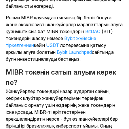
байланысты өзгереді.
Ресми MIBR қауымдастығының бір бөлігі болуға
және эксклюзивті жанкүйерлер марапаттарын алуға
қуаныштысыз ба? MIBR токендерін
BitDAO
(BIT)
токендерін жасау немесе
Bybit жүйесіне
тіркелгеннен
кейін
USDT
лотереясына қатысу
арқылы алуға болатын
Bybit Launchpad
сайтында
бүгін инвестициялауды бастаңыз.
MIBR токенін сатып алуым керек
пе?
Жанкүйерлер токендері назар аударған сайын,
көбірек клубтар жанкүйерлерімен тереңірек
байланыс орнату үшін өздерінің жеке токендерін
іске қосады. MIBR-ті әріптестерінен
ерекшелендіретін нәрсе - бұл өз жанкүйерлері бар
бірінші ірі бразилиялық киберспорт ұйымы. Оның