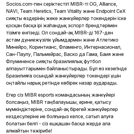
Socios.com-пен серіктестігі MIBR-ті OG, Alliance,
NAVI, Team Heretics, Team Vitality және Endpoint CeX
сияқты өздерінің жеке жанкүйерлер токендерін іске
қосқан басқа ірі жаһандық эспорт брендтерімен
тізімге енгізеді. Ол сондай-ақ MIBR-ді 167-ден
астам дүниежүзілік ұйымдармен және Атлетико
Минейро, Коринтианс, Фламенго, Интернасионал,
Сан-Паулу, Пальмейрас, Васко да Гама, Баия және
Флуминенсе сияқты бразилиялық футбол
алпауыттарымен байланыстырады. Бұл өз кезегінде
Бразилияға осындай жанкүйерлер токендері үшін
оңтайлы нарық ретінде көбірек назар аударады.
Егер сіз MIBR esports командасының жанкүйері
болсаңыз, MIBR таңбалауышы, әрине, қатысу
мүмкіндіктеріне, сондай-ақ бірегей жанкүйерлер
кездесулеріне ие болғыңыз келсе, сатып алуға
болатын белгі - сіз ешқашан басқа жерде ала
алмайтын тәжірибе!