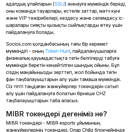
адалдық ұпайларын (
SSU
) жинауға мүмкіндік береді,
оны команда тауарлары, естелік заттар, матч күні
және VIP тәжірибелері, кездесу және сәлемдесу іс-
шаралары сияқты қызықты сыйлықтарды өтеу үшін
пайдалануға болады.
Socios.com қолданбасының тағы бір керемет
мүмкіндігі - оның
Token Hunt
, пайдаланушыларға
физикалық қауымдастықта тегін белгілерді табуға
мүмкіндік беретін кеңейтілген шындық ойыны. Бұл
сіздің маңайыңызды зерттеп, жол бойында тегін
фан таңбалауыштарын алу үшін тамаша мүмкіндік.
Сіз тіпті таңдаған жанкүйерлер токендерін сатып
алу үшін пайдалануға болатын бірнеше CHZ
таңбалауыштарын таба аласыз.
MIBR токендері дегеніміз не?
MIBR токендері - MIBR esports ұйымының
жанкүйерлерінің токендері. Олар Chiliz блокчейнінде