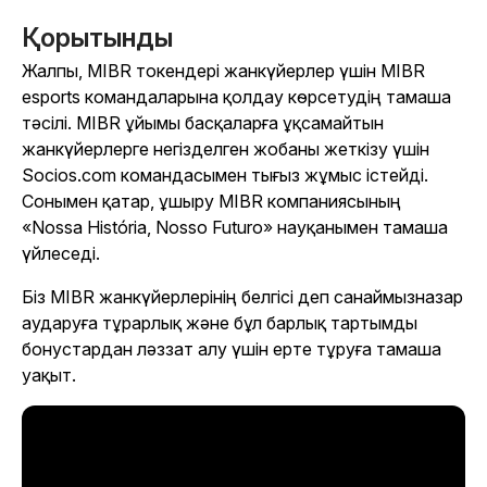
Қорытынды
Жалпы, MIBR токендері жанкүйерлер үшін MIBR
esports командаларына қолдау көрсетудің тамаша
тәсілі. MIBR ұйымы басқаларға ұқсамайтын
жанкүйерлерге негізделген жобаны жеткізу үшін
Socios.com командасымен тығыз жұмыс істейді.
Сонымен қатар, ұшыру MIBR компаниясының
«Nossa História, Nosso Futuro» науқанымен тамаша
үйлеседі.
Біз MIBR жанкүйерлерінің белгісі деп санаймызназар
аударуға тұрарлық және бұл барлық тартымды
бонустардан ләззат алу үшін ерте тұруға тамаша
уақыт.