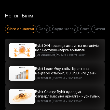
Негізгі Білім
Сізге арналған
Салу
Сауда жасау
Спот
Биткойн
Bybit ЖИ косалқы аккаунты дегеніміз
не? Бастаушыларға арналған
нұсқаулық
•
AI Subaccount
Оқуға 6 минут қажет
Bybit Learn Өсу хабы: Криптоны
меңгере отырып, 80 USDT-ге дейін
табыс табыңыз
•
Bybit Guide
Оқуға 3 минут қажет
Bybit Galaxy: Bybit адалдық
бағдарламасына арналған нұсқаулық
•
Bybit Guide
Оқуға 3 минут қажет