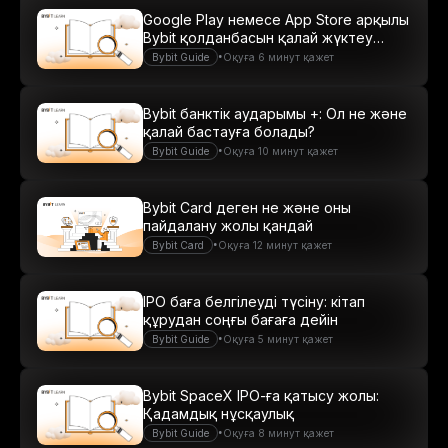
Google Play немесе App Store арқылы
Bybit қолданбасын қалай жүктеу
керек
•
Bybit Guide
Оқуға 6 минут қажет
Bybit банктік аударымы +: Ол не және
қалай бастауға болады?
•
Bybit Guide
Оқуға 10 минут қажет
Bybit Card деген не және оны
пайдалану жолы қандай
•
Bybit Card
Оқуға 12 минут қажет
IPO баға белгілеуді түсіну: кітап
құрудан соңғы бағаға дейін
•
Bybit Guide
Оқуға 5 минут қажет
Bybit SpaceX IPO-ға қатысу жолы:
Қадамдық нұсқаулық
•
Bybit Guide
Оқуға 8 минут қажет