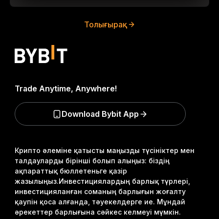
Толығырақ
Trade Anytime, Anywhere!
Download Bybit App
Крипто әлеміне қатысты маңызды түсініктер мен
талдауларды бірінші болып алыңыз: біздің
ақпараттық бюллетеньге қазір
жазылыңыз.
Инвестициялардың барлық түрлері,
инвестицияланған соманың барлығын жоғалту
қаупін қоса алғанда, тәуекелдерге ие. Мұндай
әрекеттер барлығына сәйкес келмеуі мүмкін.