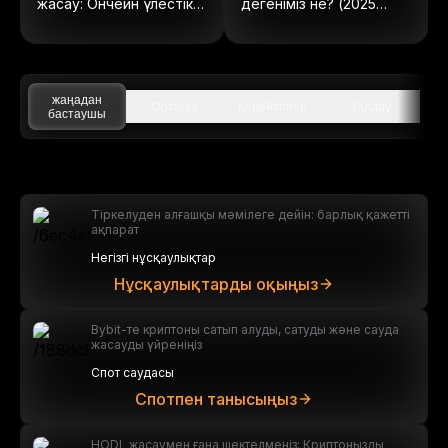
жасау: Ончейн үлестік
дегеніміз не? (2025
құралдарға толық
жылы жаңартылған)
нұсқаулық
жаңадан
Орташа
Кеңейтілген
Талдау
бастаушы
Тіркелуден алғашқы мәмілеге дейін: барлық қажетті
ақпарат
Негізгі нұсқаулықтар
Нұсқаулықтарды оқыңыз
Bybit-те криптоны сатып алуды, сатуды және сауда
жасауды үйреніңіз
Спот саудасы
Спотпен танысыңыз
HODL жасаумен ғана шектелмеңіз: Криптоңызды