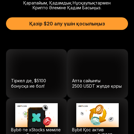
Қарапайым, Қадамдық Нұсқаулықтармен
Крипто Әлеміне Қадам Басыңыз.
Қазір $20 алу үшін қосылыңыз
Тіркел де, $5100
Апта сайынғы
бонусқа ие бол!
2500
USDT
жүлде қоры
Bybit-те xStocks мәміле
Bybit Қос актив