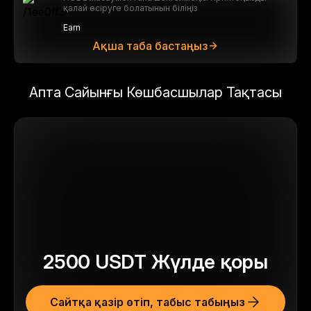
қалай өсіруге болатынын біліңіз
Earn
Ақша таба бастаңыз
Апта Сайынғы Көшбасшылар Тақтасы
2500
USDT
Жүлде қоры
Сайтқа қазір өтіп, табыс табыңыз