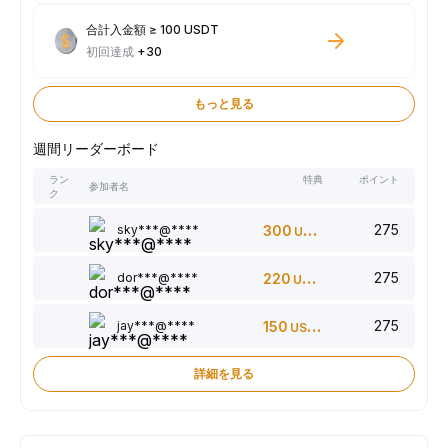
合計入金額 ≥ 100 USDT
初回達成
+30
もっと見る
週間リーダーボード
ラン
特典
ポイント
参加者名
ク
275
sky***@****
300
USDT
275
dor***@****
220
USDT
275
jay***@****
150
USDT
詳細を見る