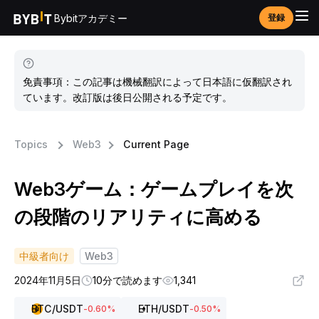
Bybitアカデミー
登録
免責事項：この記事は機械翻訳によって日本語に仮翻訳され
ています。改訂版は後日公開される予定です。
Topics
Web3
Current Page
Web3ゲーム：ゲームプレイを次
の段階のリアリティに高める
中級者向け
Web3
2024年11月5日
10分で読めます
1,341
BTC
/USDT
ETH
/USDT
-0.60
%
-0.50
%