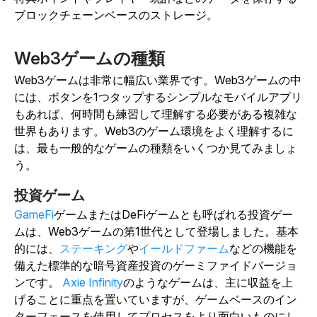
ブロックチェーンベースのストレージ。
Web3ゲームの種類
Web3ゲームは非常に幅広い業界です。Web3ゲームの中
には、ボタンを1つタップするシンプルなモバイルアプリ
もあれば、何時間も練習して理解する必要がある複雑な
世界もあります。Web3のゲーム環境をよく理解するに
は、最も一般的なゲームの種類をいくつか見てみましょ
う。
投資ゲーム
GameFi
ゲームまたはDeFiゲーム
とも呼ばれ
る投資ゲー
ムは、Web3ゲームの第1世代として登場しました。基本
的には、
ステーキング
や
イールドファーム
などの機能を
備えた標準的な暗号資産投資のゲーミファイドバージョ
ンです
。
Axie Infinity
のようなゲームは、主に収益を上
げることに重点を置いていますが、ゲームベースのイン
ターフェースを使用してプロセスをより面白いものにし