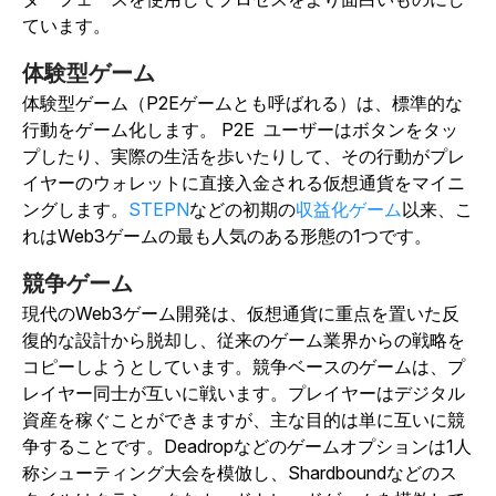
ています。
体験型ゲーム
体験型ゲーム（P2Eゲームとも呼ばれる）は、標準的な
行動をゲーム化します。 P2E
ユーザーはボタンをタッ
プしたり、実際の生活を歩いたりして、その行動がプレ
イヤーのウォレットに直接入金される仮想通貨をマイニ
ングします。
STEPN
などの初期の
収益化ゲーム
以来
、
こ
れはWeb3ゲームの最も人気のある形態の1つです。
競争ゲーム
現代のWeb3ゲーム開発は、仮想通貨に重点を置いた反
復的な設計から脱却し、従来のゲーム業界からの戦略を
コピーしようとしています。競争ベースのゲームは、プ
レイヤー同士が互いに戦います。プレイヤーはデジタル
資産を稼ぐことができますが、主な目的は単に互いに競
争することです。
Deadrop
などのゲームオプションは1人
称シューティング大会を模倣し、Shardboundなどのス