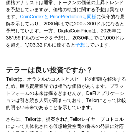
価格アナリストは通常、トークンの価値の上昇トレンド
を予想していますが、価格の軌道に関する予想は異なり
ます。
CoinCodexと
PricePredictionも同様
に保守的な見
解を示しており、2030年までに200～300ドルになると
予想しています。一方、DigitalCoinPriceは
、2025年に
381.59ドルのピークを予想し、2030年までに1,000ドル
を超え、1,103.32ドルに達すると
予想
しています。
テラーは良い投資ですか？
Tellorは、オラクルのコストとスピードの問題を解決する
ため、暗号資産業界では相当な価値があります。プラッ
トフォームの未来は揺るぎませんが、DeFiアプリケーシ
ョンは引き続き人気が高まっており、Tellorにとって比較
的明るい未来であることを示しています。
さらに、Tellorは、提案されたTellorレイヤープロトコル
によって具体化される仮想通貨空間の将来の発展に対応