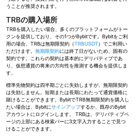
うことが推奨されます。
TRBの購入場所
TRBを購入したい場合、多くのプラットフォームがトー
クンを提供しており、その1つがBybitです。Bybitをご利
用の場合、TRBは無期限契約（
TRBUSDT
）でご利用い
ただけます
。
無期限契約
には終了日がないため、固有の
契約です。これらの契約は基本的にデリバティブであ
り、仮想通貨の将来の方向性を推測する機会を提供しま
す。
標準先物契約は四半期ごとに失効しますが、無期限契約
は失効しません。短期または長期にわたって通貨価格に
賭けることができます。BybitでTRB無期限契約を購入し
たい場合は、Bybit
に
サインアップ
するか、既存のBybit
アカウントにログインします。
TRBは、デリバティブペ
ージの上部にある検索バーに3文字入力することで見つ
けることができます。