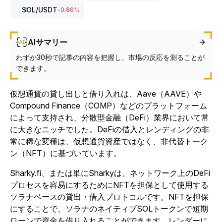
SOL
/USDT
-0.80
%
AIサマリー
わずか30秒で記事の内容を把握し、市場の反応を測ることが
できます。
仮想通貨の貸し出しと借り入れは、Aave（AAVE）や
Compound Finance（COMP）などのプラットフォーム
によって支持され、分散型金融（DeFi）業界において常
に大きなニッチでした。
DeFiの借入とレンディングの非
常に稀な変種は、仮想通貨資産ではなく、非代替トーク
ン（NFT）に基づいています。
Sharky.fi、または単にSharkyは、ネットワーク上のDeFi
プロセスを容易にするためにNFTを担保として使用する
ソラナベースの貸出・借入プロトコルです。NFTを担保
にすることで、ソラナのネイティブSOLトークンで短期
ローンで資金を借り入れることができます。レンダーに