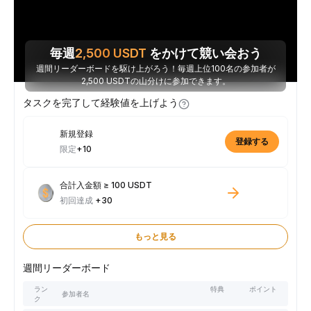
毎週
2,500
USDT
をかけて競い会おう
週間リーダーボードを駆け上がろう！毎週上位100名の参加者が
2,500 USDTの山分けに参加できます。
タスクを完了して経験値を上げよう
新規登録
登録する
限定
+10
合計入金額 ≥ 100 USDT
初回達成
+30
もっと見る
週間リーダーボード
ラン
特典
ポイント
参加者名
ク