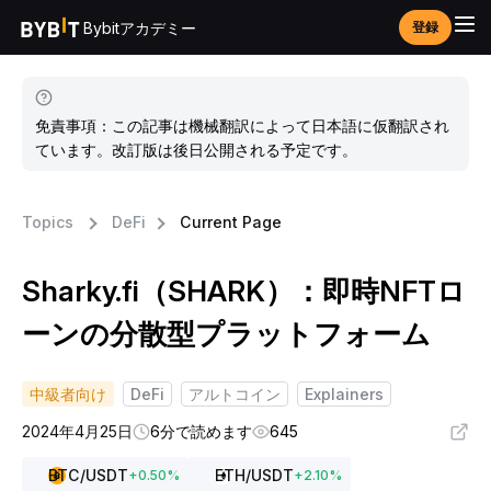
Bybitアカデミー
登録
免責事項：この記事は機械翻訳によって日本語に仮翻訳され
ています。改訂版は後日公開される予定です。
Topics
DeFi
Current Page
Sharky.fi（SHARK）：即時NFTロ
ーンの分散型プラットフォーム
中級者向け
DeFi
アルトコイン
Explainers
2024年4月25日
6分で読めます
645
BTC
/USDT
ETH
/USDT
+
0.50
%
+
2.10
%