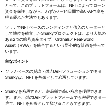
とって、このプラットフォームは、NFTによってローン
資金を保護しながら、わずか7～14日間で高いAPY率を
得る優れた方法でもあります。
ソラナでNFTベースのレンディングと借入のリーダーと
して地位を確立したSharkyプロジェクトは、より人気の
ある2つの暗号資産タイプ、OrdinalsとReal-world
Asset（RWA）を統合するという野心的な計画を持って
います。
主なポイント
：
ソラナベースの貸出・借入DeFiソリューションである
Sharkyは、NFTを担保として利用しています。
Sharkyを利用すると、短期間で高い利息を獲得できま
す。また、他のDeFiプラットフォームでも利用できる一
方で、NFTを担保として預けることもできます。