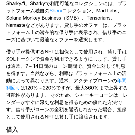
Sharky.fi。Sharkyで利用可能なコレクションには、プラ
ットフォーム独自の
Sharx
コレクション、Mad Labs、
Solana Monkey Business（SMB）、Tensorians、
Namasteなどがあります。貸し手のオファーは、プラッ
トフォーム上の潜在的な借り手に表示され、借り手のニ
ーズに基づいて最適なオファーを選択します。
借り手が提供するNFTは担保として使用され、貸し手は
SOLトークンで資金を利用できるようにします。貸し手
は通常、7～14日間のローン期間で、資金に対して利息
を得ます。当然ながら、利率はプラットフォーム上の活
動によって異なります。通常、
アクティブローンの
年間
利回り
は120%～220%ですが、最大360%まで上昇する
可能性があります。
そのため、シャーキーローンは、レ
ンダーがすぐに深刻な利息を得るための優れた方法で
す。借り手がローンの全額を返済しなかった場合、担保
として使用されるNFTは貸し手に譲渡されます。
借入