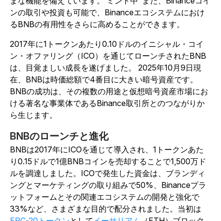
まな機能を備えています。 ミント中
また、Binanceコイ
ンの取引や投資も可能で、Binanceエコシステムにおけ
るBNBの有用性をさらに高めることができます。
2017年に1トークンあたり0.10ドルのイニシャル・コイ
ン・オファリング（ICO）を通じてローンチされたBNB
は、目覚ましい成長を遂げました。
2025年10月9日現
在、BNBは時価総額で4番目に大きい暗号資産です。
BNBの成功は、その複数の用途と仮想暗号資産市場にお
ける著名な事業体であるBinance取引所とのつながりか
ら生じます。
BNBのローンチと進化
BNBは2017年にICOを通じて導入され、1トークンあた
り0.15ドルで1億BNBコインを売却することで1,500万ド
ルを調達しました。ICOで発生した資金は、ブランディ
ングとマーケティングの取り組みで50%、Binanceプラ
ットフォームとその関連エコシステムの開発と強化で
33%など、さまざまな目的で配分されました。当初は
ERC-20トークン
として
イーサリアム
（ETH）ブロック