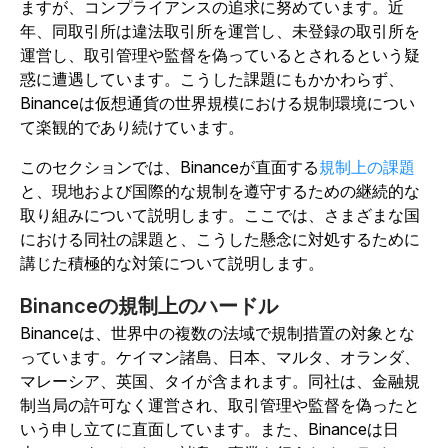
ますが、コンプライアンスの追求に努めています。近
年、同取引所は違法取引所を運営し、未登録の取引所を
運営し、取引管理や監督を偽っているとされるという疑
惑に遭遇しています。こうした課題にもかかわらず、
Binanceは仮想通貨の世界規模における規制環境につい
て楽観的であり続けています。
このセクションでは、Binanceが直面する
規制上の課題
と、現地および国際的な規制を遵守するための継続的な
取り組みについて説明します。ここでは、さまざまな国
における同社の課題と、こうした懸念に対処するために
講じた積極的な対策について説明します。
Binanceの規制上のハードル
Binanceは、世界中の複数の法域で規制措置の対象とな
っています。ケイマン諸島、日本、マルタ、オランダ、
マレーシア、英国、タイが含まれます。同社は、金融規
制当局の許可なく運営され、取引管理や監督を偽ったと
いう申し立てに直面しています。また、Binanceは日