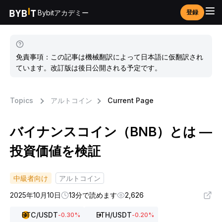
Bybitアカデミー
登録
免責事項：この記事は機械翻訳によって日本語に仮翻訳され
ています。改訂版は後日公開される予定です。
Topics
アルトコイン
Current Page
バイナンスコイン（BNB）とは ―
投資価値を検証
中級者向け
アルトコイン
2025年10月10日
13分で読めます
2,626
BTC
/USDT
ETH
/USDT
-0.30
%
-0.20
%