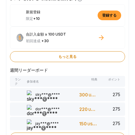
新規登録
登録する
限定
+10
合計入金額 ≥ 100 USDT
初回達成
+30
もっと見る
週間リーダーボード
ラン
特典
ポイント
参加者名
ク
275
sky***@****
300
USDT
275
dor***@****
220
USDT
275
jay***@****
150
USDT