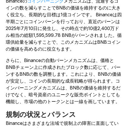
Binanceの
コインバーニング
メカニズムは、流通するコ
インの数を減らすことでBNBの価値を維持するのに大き
く役立ち、長期的な目標は1億コインです。
Binanceは四
半期ごとにコインバーンを行っており、直近のバーンは
2025年7月10日に発生し、その時点で約10億2,400万ド
ル相当の総額1,595,599.78 BNBがバーンされました。循
環供給量を減らすことで、このメカニズムはBNBコイン
の価値を高めるのに役立ちます。
さらに、Binanceの自動バーンメカニズムは、価格と
BNBチェーン上に作成されたブロック数に応じて、バー
ンするBNBの数を調整します。これにより、BNBの価値
が安定し、コインの長期的な成長戦略が得られます。コ
インバーニングメカニズムは、BNBの価値を維持するだ
けでなく、暗号資産のユニークな販売ポイントとしても
機能し、市場の他のトークンとは一線を画しています。
規制の状況とバランス
Binanceはさまざまな法域で規制上の障害に直面してい