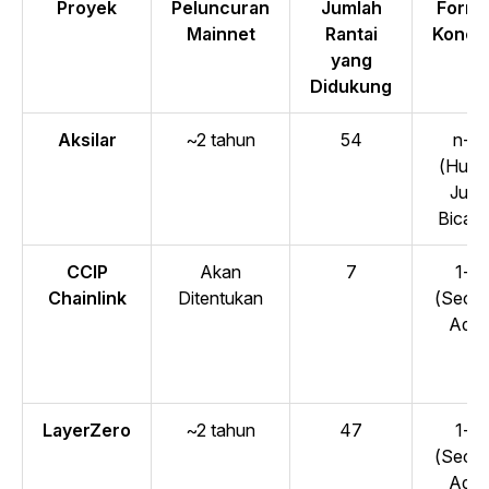
Proyek
Peluncuran
Jumlah
Forma
Mainnet
Rantai
Konek
yang
Didukung
Aksilar
~2 tahun
54
n-n
(Hub 
Juru
Bicara
CCIP
Akan
7
1-1
Chainlink
Ditentukan
(Secar
Adil)
LayerZero
~2 tahun
47
1-1
(Secar
Adil)