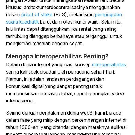
jaringan Axelar untuk meningkatkan keamanan.
Secara
khusus, arsitektur terdesentralisasinya menggunakan
desain
proof of stake
(PoS), mekanisme
pemungutan
suara kuadratik
baru, dan rotasi kunci wajib.
Selain itu,
lalu lintas dapat ditangguhkan jika rantai yang saling
terhubung dianggap berbahaya atau terganggu, untuk
mengisolasi masalah dengan cepat.
Mengapa Interoperabilitas Penting?
Dalam dunia internet yang luas, konsep
interoperabilitas
sering kali tidak disadari oleh pengguna sehari-hari.
Namun, ini adalah landasan perdagangan dan
komunikasi digital yang sangat penting untuk
memungkinkan interaksi global, seperti panggilan video
internasional.
Seiring dengan pendalaman dunia web3, kami berada
dalam fase yang mirip dengan perkembangan internet di
tahun 1980-an, yang ditandai dengan maraknya aplikasi
inovatif di berbagai jaringan, masing-masing terisolasi