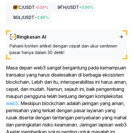
BTC
/USDT
ETH
/USDT
-0.20
%
+
0.00
%
SOL
/USDT
+
2.80
%
Ringkasan AI
Pahami konten artikel dengan cepat dan ukur sentimen
pasar hanya dalam 30 detik!
Masa depan web3 sangat bergantung pada kemampuan
transaksi yang harus diselesaikan di berbagai ekosistem
blockchain. Lebih dari itu, interoperabilitas ini harus aman,
cepat, dan mudah. Namun, sejauh ini, baik pengembang
maupun pengguna telah berjuang dengan
kompleksitas
web3
.
Meskipun blockchain adalah jaringan yang aman,
pemisahan yang terkait dengan pasar layanan yang
rusak disertai dengan tantangan penyebaran yang mahal
dan peningkatan risiko keamanan. Jaringan lapisan web3
Axelar memberikan solusi penting untuk masalah ini,