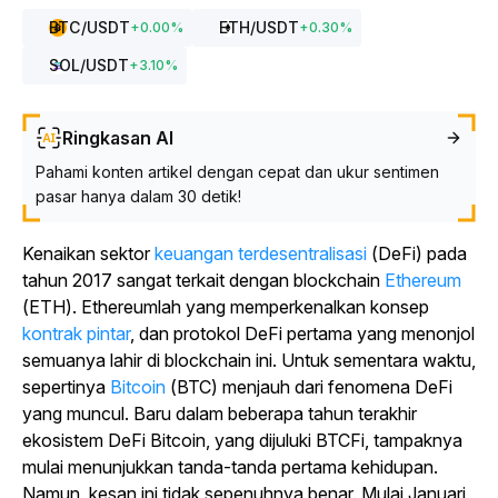
BTC
/USDT
ETH
/USDT
+
0.00
%
+
0.30
%
SOL
/USDT
+
3.10
%
Ringkasan AI
Pahami konten artikel dengan cepat dan ukur sentimen
pasar hanya dalam 30 detik!
Kenaikan
sektor
keuangan terdesentralisasi
(DeFi) pada
tahun 2017 sangat terkait dengan blockchain
Ethereum
(ETH).
Ethereumlah yang memperkenalkan konsep
kontrak pintar
, dan protokol DeFi pertama yang menonjol
semuanya lahir di blockchain ini. Untuk sementara waktu,
sepertinya
Bitcoin
(BTC) menjauh dari fenomena DeFi
yang muncul. Baru dalam beberapa tahun terakhir
ekosistem DeFi Bitcoin, yang dijuluki BTCFi, tampaknya
mulai menunjukkan tanda-tanda pertama kehidupan.
Namun, kesan ini tidak sepenuhnya benar. Mulai Januari