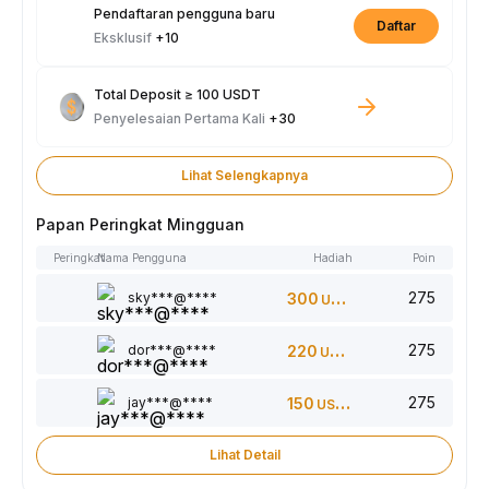
Pendaftaran pengguna baru
Daftar
Eksklusif
+10
Total Deposit ≥ 100 USDT
Penyelesaian Pertama Kali
+30
Lihat Selengkapnya
Papan Peringkat Mingguan
Peringkat
Nama Pengguna
Hadiah
Poin
275
sky***@****
300
USDT
275
dor***@****
220
USDT
275
jay***@****
150
USDT
Lihat Detail