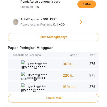
Pendaftaran pengguna baru
Daftar
Eksklusif
+10
Total Deposit ≥ 100 USDT
Penyelesaian Pertama Kali
+30
Lihat Selengkapnya
Papan Peringkat Mingguan
Peringkat
Nama Pengguna
Hadiah
Poin
275
sky***@****
300
USDT
275
dor***@****
220
USDT
275
jay***@****
150
USDT
Lihat Detail