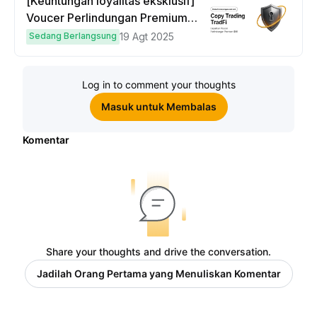
[Keuntungan loyalitas eksklusif]
Voucer Perlindungan Premium
hingga $50
Sedang Berlangsung
19 Agt 2025
Log in to comment your thoughts
Masuk untuk Membalas
Komentar
Share your thoughts and drive the conversation.
Jadilah Orang Pertama yang Menuliskan Komentar