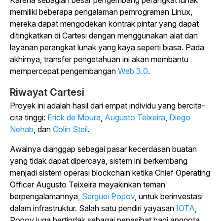
Karena sebagian besar pengembang perangkat lunak
memiliki beberapa pengalaman pemrograman Linux,
mereka dapat mengodekan kontrak pintar yang dapat
ditingkatkan di Cartesi dengan menggunakan alat dan
layanan perangkat lunak yang kaya seperti biasa. Pada
akhirnya, transfer pengetahuan ini akan membantu
mempercepat pengembangan
Web 3.0
.
Riwayat Cartesi
Proyek ini adalah hasil dari empat individu yang bercita-
cita tinggi:
Erick de Moura
,
Augusto Teixeira
,
Diego
Nehab
, dan
Colin Steil
.
Awalnya dianggap sebagai pasar kecerdasan buatan
yang tidak dapat dipercaya, sistem ini berkembang
menjadi sistem operasi blockchain ketika Chief Operating
Officer Augusto Teixeira meyakinkan teman
berpengalamannya
, Serguei Popov
, untuk berinvestasi
dalam infrastruktur. Salah satu pendiri yayasan
IOTA
,
Popov juga bertindak sebagai penasihat bagi anggota