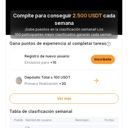
Compite para conseguir
2.500
USDT
cada
semana
¡Sube puestos en la clasificación semanal! Los
100 participantes mejor clasificados ganarán cada semana
parte de los 2.500 USDT disponibles.
Gana puntos de experiencia al completar tareas
Registro de nuevo usuario
Inscríbete
Exclusivo para
+10
Depósito Total ≥ 100 USDT
Primera finalización
+30
Ver más
Tabla de clasificación semanal
Puesto
Nombre de usuario
Recompensas
Puntos