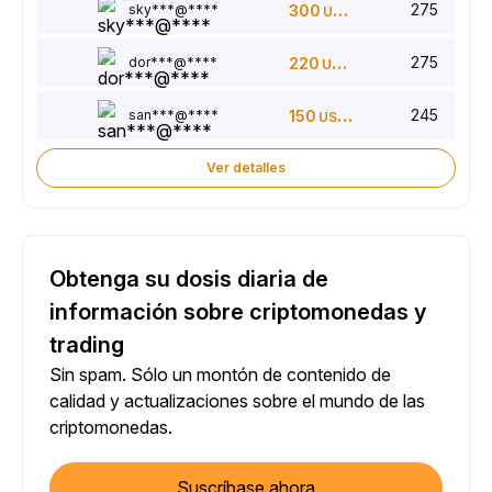
275
sky***@****
300
USDT
275
dor***@****
220
USDT
245
san***@****
150
USDT
Ver detalles
Obtenga su dosis diaria de
información sobre criptomonedas y
trading
Sin spam. Sólo un montón de contenido de
calidad y actualizaciones sobre el mundo de las
criptomonedas.
Suscríbase ahora