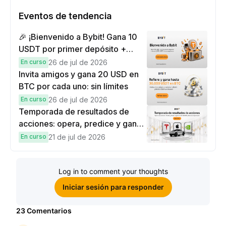
Eventos de tendencia
🎉 ¡Bienvenido a Bybit! Gana 10
USDT por primer depósito +
hasta 9,999 USDT en
En curso
26 de jul de 2026
recompensas
Invita amigos y gana 20 USD en
BTC por cada uno: sin límites
En curso
26 de jul de 2026
Temporada de resultados de
acciones: opera, predice y gana
una Cybertruck.
En curso
21 de jul de 2026
Log in to comment your thoughts
Iniciar sesión para responder
23
Comentarios