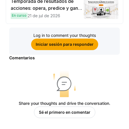
Temporada de resultados de
acciones: opera, predice y gana
una Cybertruck.
En curso
21 de jul de 2026
Log in to comment your thoughts
Iniciar sesión para responder
Comentarios
Share your thoughts and drive the conversation.
Sé el primero en comentar