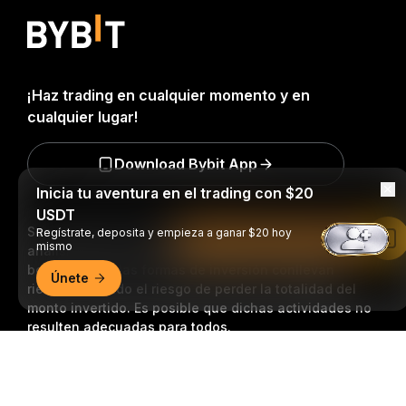
¡Haz trading en cualquier momento y en
cualquier lugar!
Download Bybit App
Inicia tu aventura en el trading con $20
USDT
Sea el primero en obtener perspectivas clave y
Regístrate, deposita y empieza a ganar $20 hoy
Leer en la aplicación de Bybit
mismo
análisis del mundo Cripto: Suscribirse a nuestro
boletín.
Todas las formas de inversión conllevan
Únete
riesgos, incluido el riesgo de perder la totalidad del
monto invertido. Es posible que dichas actividades no
resulten adecuadas para todos.
Resumen detallado
Suscripción