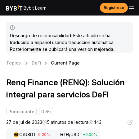
Bybit Learn
Regístrese
Descargo de responsabilidad: Este artículo se ha
traducido a español usando traducción automática.
Posteriormente se publicará una versión mejorada.
Topics
DeFi
Current Page
Renq Finance (RENQ): Solución
integral para servicios DeFi
Principiante
DeFi
27 de jul de 2023
5 minutos de lectura
443
BTC
/USDT
ETH
/USDT
-0.20
%
+
0.00
%