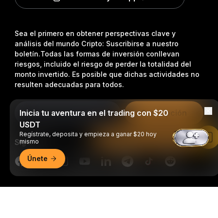
Sea el primero en obtener perspectivas clave y
análisis del mundo Cripto: Suscribirse a nuestro
boletín.
Todas las formas de inversión conllevan
riesgos, incluido el riesgo de perder la totalidad del
monto invertido. Es posible que dichas actividades no
resulten adecuadas para todos.
Inicia tu aventura en el trading con $20
Suscripción
USDT
Regístrate, deposita y empieza a ganar $20 hoy
Leer en la aplicación de Bybit
Síganos
mismo
Únete
Resumen detallado
© 2018-2026 Bybit.com. Todos los derechos reservados.