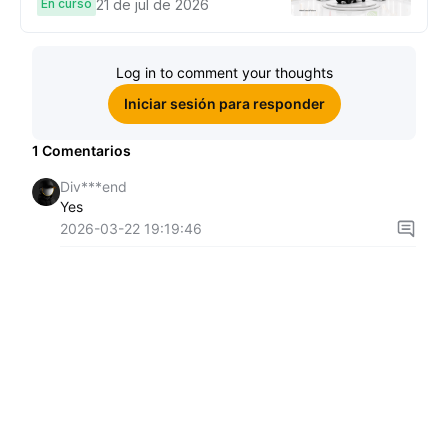
una Cybertruck.
En curso
21 de jul de 2026
Log in to comment your thoughts
Iniciar sesión para responder
1
Comentarios
Div***end
Yes
2026-03-22 19:19:46