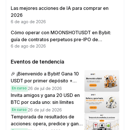
Las mejores acciones de IA para comprar en
2026
6 de ago de 2026
Cómo operar con MOONSHOTUSDT en Bybit:
guía de contratos perpetuos pre-IPO de
Moonshot AI
6 de ago de 2026
Eventos de tendencia
🎉 ¡Bienvenido a Bybit! Gana 10
USDT por primer depósito +
hasta 9,999 USDT en
En curso
26 de jul de 2026
recompensas
Invita amigos y gana 20 USD en
BTC por cada uno: sin límites
En curso
26 de jul de 2026
Temporada de resultados de
acciones: opera, predice y gana