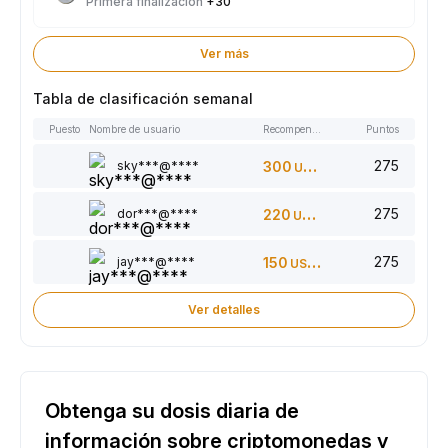
Primera finalización
+30
Ver más
Tabla de clasificación semanal
Puesto
Nombre de usuario
Recompensas
Puntos
275
sky***@****
300
USDT
275
dor***@****
220
USDT
275
jay***@****
150
USDT
Ver detalles
Obtenga su dosis diaria de
información sobre criptomonedas y