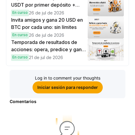
USDT por primer depósito +
hasta 9,999 USDT en
En curso
26 de jul de 2026
recompensas
Invita amigos y gana 20 USD en
BTC por cada uno: sin límites
En curso
26 de jul de 2026
Temporada de resultados de
acciones: opera, predice y gana
una Cybertruck.
En curso
21 de jul de 2026
Log in to comment your thoughts
Iniciar sesión para responder
Comentarios