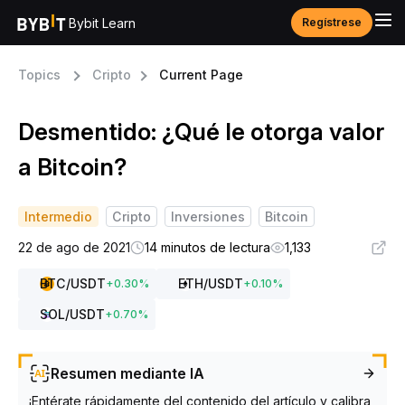
Bybit Learn
Regístrese
Topics
Cripto
Current Page
Desmentido: ¿Qué le otorga valor
a Bitcoin?
Intermedio
Cripto
Inversiones
Bitcoin
22 de ago de 2021
14 minutos de lectura
1,133
BTC
/USDT
ETH
/USDT
+
0.30
%
+
0.10
%
SOL
/USDT
+
0.70
%
Resumen mediante IA
¡Entérate rápidamente del contenido del artículo y calibra