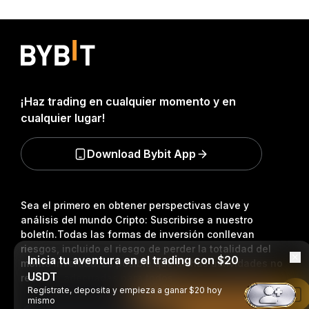
¡Haz trading en cualquier momento y en
cualquier lugar!
Download Bybit App
Sea el primero en obtener perspectivas clave y
análisis del mundo Cripto: Suscribirse a nuestro
boletín.
Todas las formas de inversión conllevan
riesgos, incluido el riesgo de perder la totalidad del
Inicia tu aventura en el trading con $20
monto invertido. Es posible que dichas actividades no
USDT
resulten adecuadas para todos.
Regístrate, deposita y empieza a ganar $20 hoy
Leer en la aplicación de Bybit
mismo