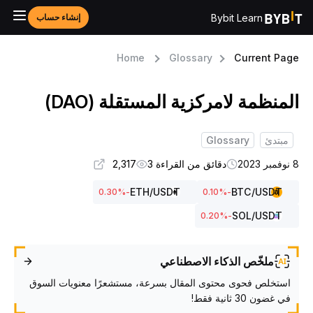
Bybit Learn
إنشاء حساب
Home
Glossary
Current Pag
لمنظمة لامركزية المستقلة (DAO)
مبتدئ
Glossary
بر 2023
دقائق من القراءة 3
2,317
ETH
/USDT
BTC
/USDT
%
-0.30
%
-0.10
SOL
/USDT
%
-0.20
ملخّص الذكاء الاصطناعي
استخلص فحوى محتوى المقال بسرعة، مستشعرًا معنويات السوق
في غضون 30 ثانية فقط!