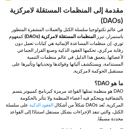
قدمة إلى المنظمات المستقلة لامركزية
(DA
ي عالم تكنولوجيا سلسلة الكتل والعملات المشفرة المتطور
استمرار، تبرز
المنظمات المستقلة لامركزية (DAOs)
كمفهوم
وري. إن منظمات المساعدة الإنمائية هي كيانات تعمل دون
قابة مركزي، تحكمها العقود الذكية وصنع القرار الجماعي
أعضائها. يتعمق هذا الدليل في عالم منظمات التنمية
لمستدامة، ويستكشف آلياتها وفوائدها وتحدياتها وتأثيرها على
ستقبل الحوكمة لامركزية.
ا هو DAO؟
DAO هو منظمة تمثلها القواعد مرمزة كبرنامج كمبيوتر يتسم
الشفافية ويتحكم فيه أعضاء المنظمة ولا تتأثر بالحكومة
مركزية. تُعد DAOs شكلاً من أشكال
العقود الذكية
على سلسلة
لكتل، والتي تنفذ الإجراءات بشكل مستقل استنادًا إلى القواعد
حددة مسبقًا.