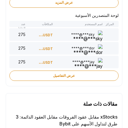
عرض المزيد
لوحة المتصدرين الأسبوعية
المركز
اسم المستخدم
المكافآت
عدد
النقاط
275
300
sky***@****
USDT
275
220
dor***@****
USDT
275
150
jay***@****
USDT
عرض التفاصيل
مقالات ذات صلة
xStocks مقابل عقود الفروقات مقابل العقود الدائمة: 3
طرق لتداول الأسهم على Bybit