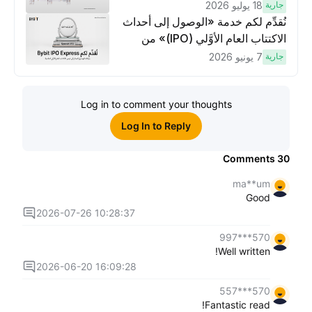
وتنفيذ عمليات تداوُل بقيمة 10 دولار
جارية
18 يوليو 2026
لكسَب مكافآت مُضاعَفة
نُقدِّم لكم خدمة «الوصول إلى أحداث
الاكتتاب العام الأوَّلي (IPO)» من
Bybit، بوابتك للوصول المبكر إلى فرص
جارية
7 يونيو 2026
الاكتتاب العام الأوَّلي العالمية
Log in to comment your thoughts
Log In to Reply
Comments
30
ma**um
Good
2026-07-26 10:28:37
570***997
Well written!
2026-06-20 16:09:28
570***557
Fantastic read!