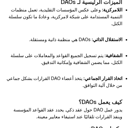
لميزات الرئيسية لـ DAOs
للامركزية:
وعلى عكس المؤسسات التقليدية، تعمل منظمات
لتنمية المستدامة على شبكة لامركزية، وعادةً ما تكون سلسلة
لكتل.
لاستقلال الذاتي:
DAOs هي منظمة ذاتية ومستقلة.
لشفافية:
يتم تسجيل الجميع القواعد والمعاملات على سلسلة
لكتل، مما يضمن الشفافية وإمكانية التدقيق.
تخاذ القرار الجماعي:
يتخذ أعضاء DAO القرارات بشكل جماعي
ن خلال آلية التوافق.
يف يعمل DAOs؟
يدور عمل DAO حول عقد ذكي. يحدد عقد القواعد المؤسسة
ينفذ القرارات تلقائيًا عند استيفاء معايير معينة.