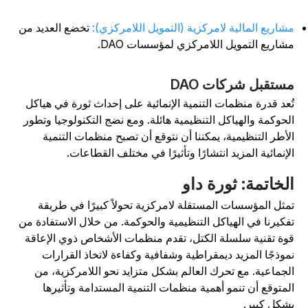
شاريع المالية لامركزية (التمويل اللامركزي):
تخضع العديد من
شاريع التمويل اللامركزي لمؤسسات DAO.
ستقبل شركات DAO
ُعد قدرة منظمات التنمية الإنمائية على إحداث ثورة في هياكل
لحوكمة والهياكل التنظيمية هائلة. ومع نضج التكنولوجيا وتطور
لأطر التنظيمية، يمكننا أن نتوقع أن تصبح منظمات التنمية
لإنمائية المزيد انتشارًا وتأثيرًا في مختلف القطاعات.
لخاتمة: ثورة داو
مثل المؤسسات المستقلة لامركزية تحولاً كبيرًا في طريقة
فكيرنا في الهياكل التنظيمية والحوكمة. من خلال الاستفادة من
وة تقنية سلسلة الكتل، تقدم منظمات الأشخاص ذوي الإعاقة
موذجًا المزيد ديمقراطية وشفافية وكفاءة لاتخاذ القرارات
لجماعية. مع تحرك العالم بشكل متزايد نحو اللامركزية، من
لمتوقع أن تنمو أهمية منظمات التنمية المستدامة وتأثيرها
شكل كبير.