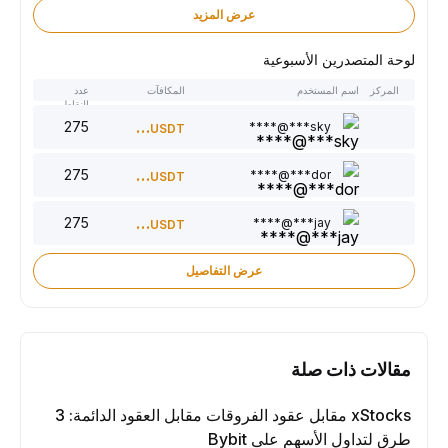
عرض المزيد
لوحة المتصدرين الأسبوعية
المركز
اسم المستخدم
المكافآت
عدد
النقاط
275
300
sky***@****
USDT
275
220
dor***@****
USDT
275
150
jay***@****
USDT
عرض التفاصيل
مقالات ذات صلة
xStocks مقابل عقود الفروقات مقابل العقود الدائمة: 3
طرق لتداول الأسهم على Bybit