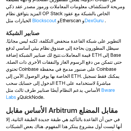
مريحة لاستكشاف معلومات المعاملات ورموز مصدر عقد ذكي
المزيد يتوافق نظام OP Stack الخاص بالشبكة مع عقود
.
DexGuru
و
وEtherscan
Blockscout
الخيارات مثل
صنابير الشبكة
التطوير على شبكة القاعدة منخفض التكلفة، لكنه ليس مجانيًا.
سيظل المطورون بحاجة إلى صندوق نظام بيئي أساسي لدفع
قيمة المعاملات.
تتيح لك صنابير
الشبكة إضافة ETH إلى Base
حتى تتمكن من دفع الرسوم الغاز والنفقات الأخرى ذات الصلة.
تحتوي Coinbase على صنبور مدمج في محفظة Coinbase
الخاصة بها يوفر الوصول الآمن إلى ETH. يمكنك فقط تسجيل
الدخول إلى حسابك سحب ETH مباشرةً لاستخدامه على
Bware
الأساس. يدعم النظام أيضًا صنابير طرف ثالث مثل
وQuickNode.
Labs
الأساس مقابل Arbitrum مقابل المضلع
في حين أن القاعدة بالتأكيد هي طبقة جديدة الطبقة الثانية، إلا
أنها ليست أول مشروع يبتكر هذا المفهوم. هناك بعض الشبكات