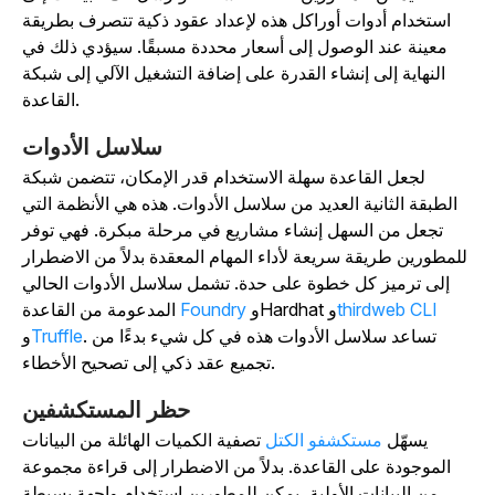
استخدام أدوات أوراكل هذه لإعداد عقود ذكية تتصرف بطريقة
معينة عند الوصول إلى أسعار محددة مسبقًا. سيؤدي ذلك في
النهاية إلى إنشاء القدرة على إضافة التشغيل الآلي إلى شبكة
القاعدة.
سلاسل الأدوات
لجعل القاعدة سهلة الاستخدام قدر الإمكان، تتضمن شبكة
الطبقة الثانية العديد من سلاسل الأدوات. هذه هي الأنظمة التي
تجعل من السهل إنشاء مشاريع في مرحلة مبكرة. فهي توفر
للمطورين طريقة سريعة لأداء المهام المعقدة بدلاً من الاضطرار
إلى ترميز كل خطوة على حدة. تشمل سلاسل الأدوات الحالي
thirdweb CLI
و
وHardhat
Foundry
المدعومة من القاعدة
. تساعد سلاسل الأدوات هذه في كل شيء بدءًا من
Truffle
و
تجميع عقد ذكي إلى تصحيح الأخطاء.
حظر المستكشفين
يسهّل
مستكشفو الكتل
تصفية الكميات الهائلة من البيانات
الموجودة على القاعدة. بدلاً من الاضطرار إلى قراءة مجموعة
من البيانات الأولية، يمكن للمطورين استخدام واجهة بسيطة