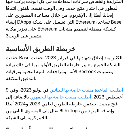
لمتزايدة وانخفاض سرعات المعاملات في كل الوقت يرغب فيها
المطور في اختبار منتج جديد. وفي الوقت نفسه، يلفتون انتباهًا
إيجابيًا أيضًا إلى الإيثريوم. من خلال مساعدة المطورين على
إنشاء DApps التي تشغيل على شبكة Ethereum، تساعد Base
على تعزيز مكانة Ethereum كشبكة مفضلة لتصميم منتجات
تشفير على الويب3.
خريطة الطريق الأساسية
حققت Base الكثير منذ إطلاق شهادتها في فبراير 2023. حققت
الشبكة الجميع معايير خارطة الطريق الأولية، بما في ذلك زيادة
الأمن ومراجعات البنية التحتية وترقيات Bedrock وعمليات
التدقيق المكثفة.
طلقت القاعدة مينيت خاصة بها للبنائين
في يوليو 2023، وفي 9
غسطس 2023،
أطلقت مينيت خاصة بها للجمهور
. بالإضافة إلى
فتح مينيت، تتضمن خارطة الطريق لعامي 2023 و2024 أيضًا
الانتقال إلى المستوى الثاني من Rollups وإضافة المزيد من
اللامركزية إلى الشبكة.