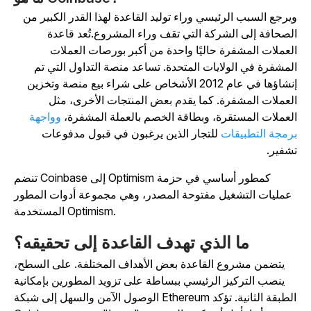
يرجع السبب الرئيسي وراء توليد القاعدة لهذا القدر الكبير من
لصحافة إلى الشركة التي تقف وراء المشروع.
تُعد قاعدة
لعملات المشفرة حاليًا واحدة من أكبر بورصات العملات
لمشفرة في الولايات المتحدة.
تساعد منصة التداول التي تم
إنشاؤها في عام 2012 الأشخاص على شراء بيع منصة وتخزين
لعملات المشفرة. كما يقدم بعض المنتجات الأخرى، مثل
لعملات
المستقرة، وبطاقة الخصم بالعملة
المشفرة،
وواجهة
رمجة التطبيقات
للتجار الذين يرغبون في قبول مدفوعات
شفير.
تنضم Coinbase إلى Optimism كمطور أساسي في حزمة
عمليات التشغيل مفتوحة المصدر، وهي مجموعة أدوات المطور
المستخدمة Optimism.
ما الذي تهدف القاعدة إلى تحقيقه؟
يتضمن مشروع القاعدة بعض الأهداف المختلفة. على السطح،
ينصب التركيز الرئيسي ببساطة على تزويد المطورين بإمكانية
الوصول الآمن والسهل إلى شبكة Ethereum الطبقة الثانية. تؤكد