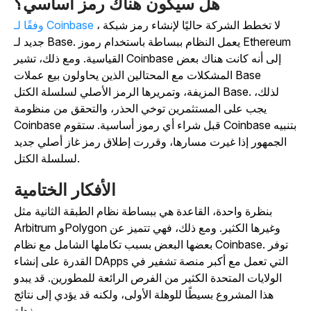
هل سيكون هناك رمز أساسي؟
، لا تخطط الشركة حاليًا لإنشاء رمز شبكة
وفقًا لـ Coinbase
جديد لـ Base. يعمل النظام ببساطة باستخدام رموز Ethereum
القياسية.
ومع ذلك، تشير Coinbase إلى أنه كانت هناك بعض
المشكلات مع المحتالين الذين يحاولون بيع عملات Base
المزيفة، وتمريرها الرمز الأصلي لسلسلة الكتل Base. لذلك،
يجب على المستثمرين توخي الحذر، والتحقق من منظومة
Coinbase قبل شراء أي رموز أساسية. ستقوم Coinbase بتنبيه
الجمهور إذا غيرت مسارها، وقررت إطلاق رمز غاز أصلي جديد
لسلسلة الكتل.
الأفكار الختامية
بنظرة واحدة، القاعدة هي ببساطة نظام الطبقة الثانية مثل
Arbitrum وPolygon وغيرها الكثير. ومع ذلك، فهي تتميز عن
بعضها البعض بسبب تكاملها الشامل مع نظام Coinbase. توفر
القدرة على إنشاء DApps التي تعمل مع أكبر منصة تشفير في
الولايات المتحدة الكثير من الفرص الرائعة للمطورين. قد يبدو
هذا المشروع بسيطًا للوهلة الأولى، ولكنه قد يؤدي إلى نتائج