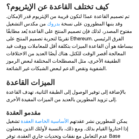
كيف تختلف القاعدة عن الإيثريوم؟
تم تصميم القاعدة عمدًا لتكون قريبة من الإيثريوم قدر الإمكان.
وقد بنىها المطورون على
نسخة
بدروك
من مكدس التشغيل
فتوح المصدر، لذلك فإن تصميم المنتج على القاعدة يُعد مطابقًا
تقريبًا لتجربة تصميم المنتج على Ethereum. الفرق الرئيسي
بساطة هو أن القاعدة الميزات بتكلفة أقل للمعاملات ووقت قيد
المعالجة أقصر الوقت للكتل. هناك أيضًا العديد من الاختلافات
الطفيفة الأخرى، مثل المصطلحات
المختلفة لبعض الرموز
ونقص الدعم لبعض الشبكات غير الشائعة.
الشفوية
الميزات القاعدة
بالإضافة إلى توفير الوصول إلى الطبقة الثانية، تهدف القاعدة
إلى تزويد المطورين بالعديد من الميزات المفيدة الأخرى.
مقدمو العقدة
يمكن للمطورين نشر عقدتهم
الأساسية الخاصة العقدة
تشغيل
إذا اختاروا القيام بذلك. ومع ذلك، بالنسبة لأولئك الذين يفضلون
عدم التعامل مع نفقات وتحديات جاري العقدة، توفر Base