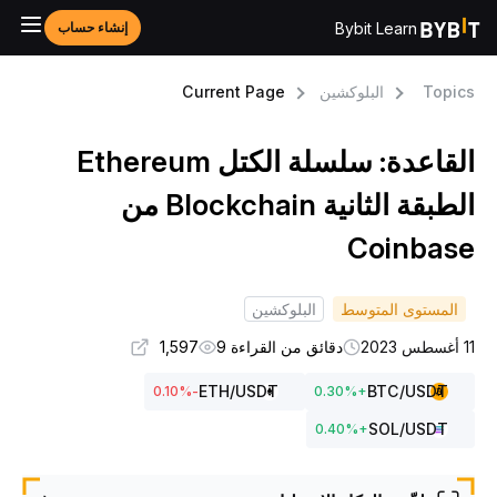
Bybit Learn
إنشاء حساب
Topic
البلوكشين
Current Page
القاعدة: سلسلة الكتل Ethereum
الطبقة الثانية Blockchain من
Coinbas
المستوى المتوسط
البلوكشين
طس 2023
دقائق من القراءة 9
1,597
ETH
/USDT
BTC
/USDT
%
-0.10
0.30
%
+
SOL
/USDT
0.40
%
+