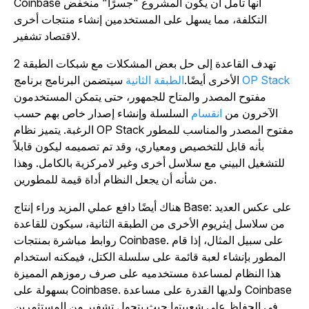
Coinbase أنها تأمل أن يكون المشروع "جسرًا" منخفض
التكلفة، مما يسهل على المستخدمين إنشاء منتجات أخرى
لاقتصاد تشفير.
تهدف القاعدة إلى حل بعض المشكلات مع شبكات
الطبقة 2
OP Stack
برنامج
الأخرى
أيضًا.
الطبقة الثانية
سيتضمن البرنامج
مفتوح المصدر والمتاح للجمهور، حتى يتمكن المستخدمون
الآخرون
من
انقسام
السلسلة وإنشاء إصدار خاص بهم حسب
الرغبة. يتميز نظام OP Stack مفتوح المصدر والمناسب للمطور
بأنه قابل للتخصيص ومعياري، وقد تم تصميمه ليكون قابلاً
للتشغيل البيني مع سلاسل أخرى وغير لامركزية بالكامل. وهذا
من شأنه أن يجعل النظام أداة قيمة للمطورين.
هناك أيضًا دافع عملي المزيد وراء إنتاج Base: على عكس العديد
من سلاسل إيثريوم الأخرى من الطبقة الثانية، سيكون للقاعدة
روابط مباشرة بمنتجات Coinbase. على سبيل المثال، إذا قام
المطور بإنشاء لعبة قائمة على سلسلة الكتل، فيمكنه استخدام
هذا النظام لمساعدة مستخدميه على صرف رموزهم المميزة
بسهولة على Coinbase. ولديها القدرة على مساعدة Coinbase
في الحفاظ على شعبيتها حيث يتحول تشفير من المستثمرين