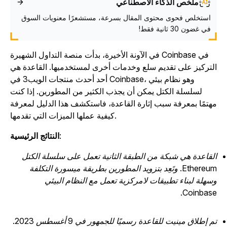
ملخّص الذكاء الاصطناعي
استخلص فحوى محتوى المقال بسرعة، مستشعرًا معنويات السوق
في غضون 30 ثانية فقط!
في الآونة الأخيرة، بدأت منصة التداول الشهيرة Coinbase في
لتركيز على تقديم سلع وخدمات أخرى لمستخدميها. القاعدة هي
أحد أحدث منتجات الويب3 في Coinbase، وهو نظام بيئي
لسلسلة الكتل يمكن أن يجذب الكثير من المطورين. إذا كنت
هتمًا بمعرفة سبب إثارة القاعدة، فاستكشف هذا الدليل لمعرفة
كيفية عملها الميزات التي تقدمها.
:
النتائج الرئيسية
لقاعدة هي شبكة من الطبقة الثانية تعمل على سلسلة الكتل
Ethereum. وتَعِد بتزويد المطورين بطريقة ميسورة التكلفة
سهلة لبناء تطبيقات لامركزية تعمل مع النظام البيئي
Coinbase
م إطلاق مينيت للقاعدة رسميًا للجمهور في 9 أغسطس 2023.