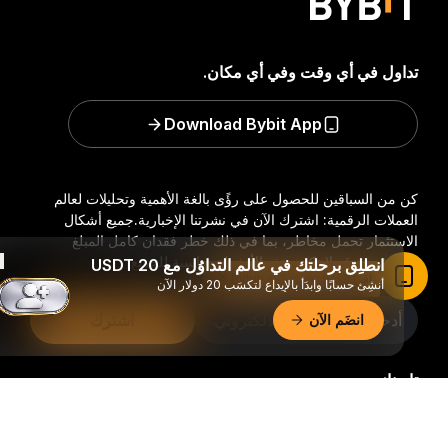
تداول في أي وقت وفي أي مكان.
Download Bybit App
كن من السباقين للحصول على رؤًى بالغة الأهمية وتحليلات لعالم
العملات الرقمية: اشترك الآن في نشرتنا الإخبارية.
جميع أشكال
الاستثمار تحمل مخاطر، بما في ذلك خطر فقدان كامل المبلغ
المستثمر. وقد لا تكون هذه الأنشطة مناسبة للجميع.
انطلِق برحلتك في عالم التداوُل مع 20 USDT
اقرأ المقال في تطبيق Bybit
أنشِئ حسابًا وابدَأ بالإيداع لتكسَب 20 دولار الآن
اشترك
انضَم الآن
تابعنا:
ملخّص تفصيليّ