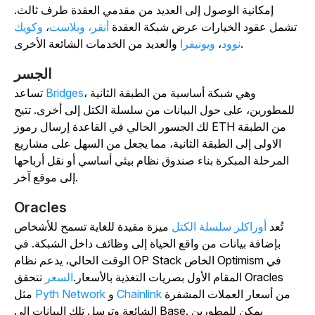
إمكانية الوصول إلى العديد من مقدمي العقدة طرف ثالث.
تشمل عقود الخيارات عرض شبكة العقدة
أنقر،
وبلاست
،
وكويك
والعديد من الخدمات الشائعة الأخرى.
نوود
،
ويونيفرا
الجسر
، وهي شبكة أساسية من الطبقة الثانية
Bridges
تساعد
للمطورين، على حول البيانات من سلسلة الكتل إلى أخرى. تتيح
لك الجسور الحالي في القاعدة إرسال رموز ETH من الطبقة
الاولى إلى الطبقة الثانية، مما يجعل من السهل على مشاريع
المرحلة المبكرة بناء صندوق نظام بيئي أساسي أو نقل أرباحها
إلى موقع آخر.
Oracles
تُعد
أوراكلز سلسلة الكتل
ميزة مفيدة للغاية تسمح للأشخاص
بإضافة بيانات من واقع الحياة إلى وظائف داخل الشبكة. في
الوقت الحالي، يدعم نظام OP Stack الخاص Optimism في
المقام الأول
بصريات التغذية
بالأسعار.
السعر
تتحقق Oracles
من أسعار العملات المشفرة
Chainlink
و
Pyth Network
مثل
الشائعة وترسل تلك البيانات إلى Base. يمكن للمطورين