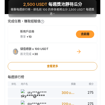
2,500
USDT
每週獎池靜待瓜分
衝擊每週排行榜，排名前 100 的參與者將瓜分 2,500 USDT 每週獎
池。
完成任務，賺取經驗值
新用戶註冊
去註冊
專享
+10
儲值總額 ≥ 100 USDT
首次完成
+30
查看更多
每週排行榜
排名
用戶名
獎勵
積分
275
sky***@****
300
USDT
275
dor***@****
220
USDT