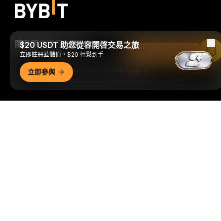
隨時隨地進行交易！
$20 USDT 助您從容開啓交易之旅
在 Bybit App 中閱讀
立即註冊並儲值，$20 輕鬆到手
Download Bybit App
立即參與
搶先掌握加密貨幣世界的關鍵洞察與分析：立即訂閱我們的電
詳細概要
子報。
全部形式的投資都存在風險，包括損失所有投資金額的
風險。此類活動可能不適合所有人。
訂閱
關注我們