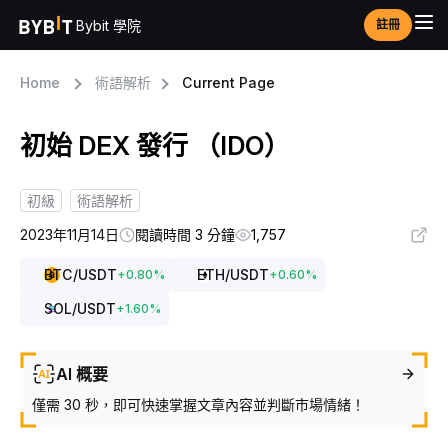
Bybit 學院
註冊
Home
術語解析
Current Page
初始 DEX 發行 （IDO）
初級
術語解析
2023年11月14日
閱讀時間 3 分鐘
1,757
BTC
/USDT
ETH
/USDT
+
0.80
%
+
0.60
%
SOL
/USDT
+
1.60
%
AI 概要
僅需 30 秒，即可快速掌握文章內容並判斷市場情緒！