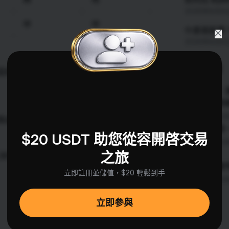
2026年8月6
中
中
什麼是股票 T
2026年8月6
熱門活動
這些平颱展示瞭 DPoS 在處理大量交易方
組隊奪寶：邀
賺取雙重獎
進行中
2026
使其成為開發者的熱門選擇。
積分兌兌碰
$20 USDT 助您從容開啓交易
進行中
2026
之旅
主治理。
xStocks
立即註冊並儲值，$20 輕鬆到手
進行中
2026
立即參與