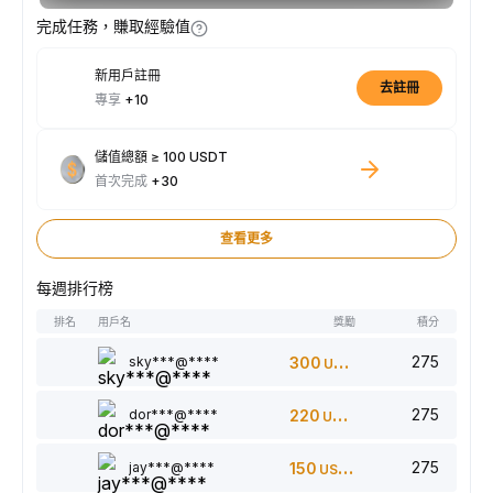
完成任務，賺取經驗值
新用戶註冊
去註冊
專享
+10
儲值總額 ≥ 100 USDT
首次完成
+30
查看更多
每週排行榜
排名
用戶名
獎勵
積分
275
sky***@****
300
USDT
275
dor***@****
220
USDT
275
jay***@****
150
USDT