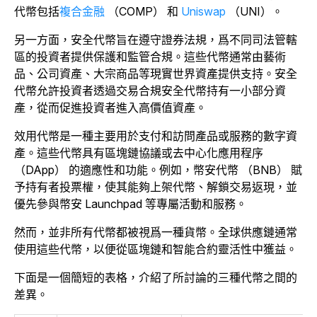
代幣包括
複合金融
（COMP） 和
Uniswap
（UNI）。
另一方面，安全代幣旨在遵守證券法規，爲不同司法管轄
區的投資者提供保護和監管合規。這些代幣通常由藝術
品、公司資產、大宗商品等現實世界資產提供支持。安全
代幣允許投資者透過交易合規安全代幣持有一小部分資
產，從而促進投資者進入高價值資產。
效用代幣是一種主要用於支付和訪問產品或服務的數字資
產。這些代幣具有區塊鏈協議或去中心化應用程序
（DApp） 的適應性和功能。
例如，幣安代幣 （BNB） 賦
予持有者投票權，使其能夠上架代幣、解鎖交易返現，並
優先參與幣安 Launchpad 等專屬活動和服務。
然而，並非所有代幣都被視爲一種貨幣。全球供應鏈通常
使用這些代幣，以便從區塊鏈和智能合約靈活性中獲益。
下面是一個簡短的表格，介紹了所討論的三種代幣之間的
差異。