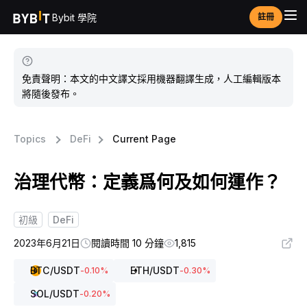
Bybit 學院
註冊
免責聲明：本文的中文譯文採用機器翻譯生成，人工編輯版本
將隨後發布。
Topics
DeFi
Current Page
治理代幣：定義爲何及如何運作？
初級
DeFi
2023年6月21日
閱讀時間 10 分鐘
1,815
BTC
/USDT
ETH
/USDT
-0.10
%
-0.30
%
SOL
/USDT
-0.20
%