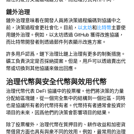
鏈外治理
鏈外治理意味着在開發人員將決策過程編碼到協議中之
前，決策過程會更社會化。目前，
以太坊
和
比特幣
主要使
用鏈外治理。例如，以太坊透過 GitHub 獲得改進協議，
而比特幣開發者則透過郵件列表顯示改進方案。
許多用戶認爲，鏈下治理比鏈上治理有更多的制衡措施。
礦工負責決定是否採納提案。但是，用戶可以透過賣出代
幣或切換到其他協議來做出回應。
治理代幣與安全代幣與效用代幣
治理代幣代表 DeFi 協議中的投票權。他們將決策的力量
分配給區塊鏈，從一個完全集中的結構到一個社區 - 同時
也是協議所有者的代幣持有者。代幣持有者通常會投資於
項目的未來，因爲他們的決策會影響項目的結果。
除了投票權外，治理代幣在質押目的、耕作收益和加密貨
幣借貸方面也具有與衆不同的效用。例如，最常用的治理