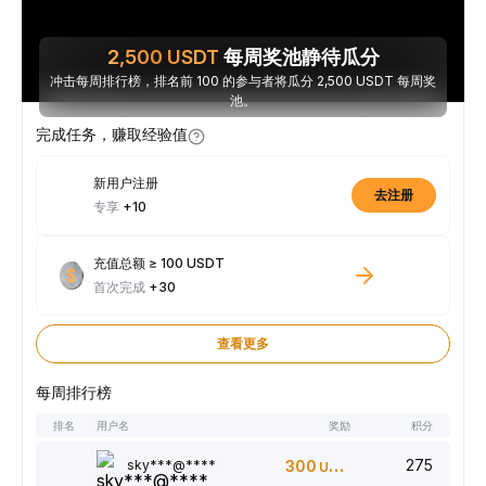
2,500
USDT
每周奖池静待瓜分
冲击每周排行榜，排名前 100 的参与者将瓜分 2,500 USDT 每周奖
池。
完成任务，赚取经验值
新用户注册
去注册
专享
+10
充值总额 ≥ 100 USDT
首次完成
+30
查看更多
每周排行榜
排名
用户名
奖励
积分
275
sky***@****
300
USDT