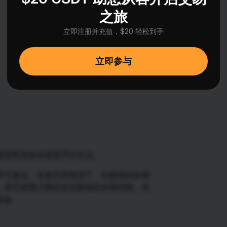
之旅
立即注册并充值，$20 轻松到手
立即参与
期货和其他加密货币衍生品。
即可返还。在卖空的情况下，以较低的价格
，卖空者预计稍后会以较低的价格回购，使
获益。