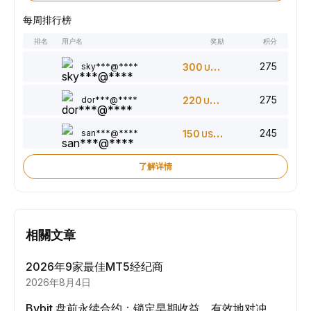
每周排行榜
排名
用户名
奖励
积分
275
sky***@****
300
USDT
275
dor***@****
220
USDT
245
san***@****
150
USDT
了解详情
相關文章
2026年9家最佳MT5经纪商
2026年8月4日
Bybit 盘前永续合约：锁定早期收益，有效地对冲