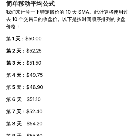
简单移动平均公式
我们来计算一下特定股价的 10 天 SMA。此计算将使用过
去 10 个交易日的收盘价。以下是按时间顺序排列的收盘
价格：
第
1 天
：$50.00
第 2 天：
$52.25
第 3 天：
$51.50
第
4 天
：$49.75
第
5 天
：$48.90
第
6 天
：$51.10
第
7 天
：$52.40
第
8 天
：$54.20
第
9 天
：$55.80