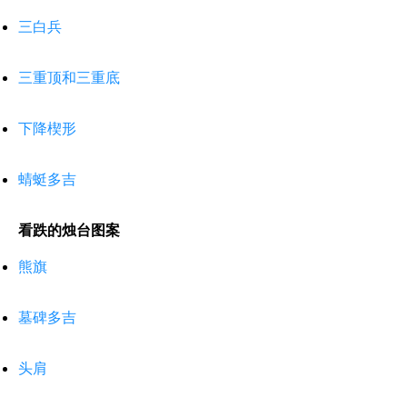
三白兵
三重顶和三重底
下降楔形
蜻蜓多吉
看跌的烛台图案
熊旗
墓碑多吉
头肩