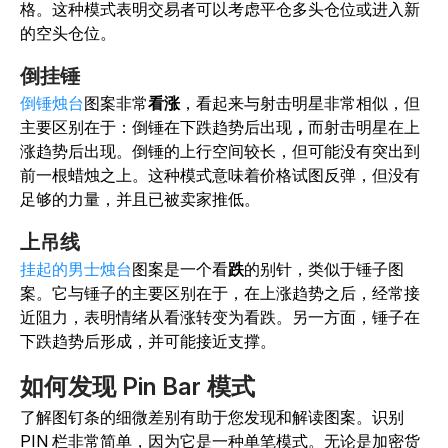
格。这种模式表明交易者可以考虑平仓多头仓位或进入新
的空头仓位。
倒挂锤
倒锤烛台
图案非常
看涨
，看起来与射击明星非常相似，但
主要区别在于：倒锤在下跌趋势后出现
，
而射击明星在上
涨趋势后出现。倒锤的上行空间较长，但可能没有突出到
前一根蜡烛之上。这种模式意味着价格试图反弹，但没有
足够的力量，并且已被卖家推低。
上吊线
挂起的男士烛台
图案是一个看
跌
的
别针，类似于锤子图
案。它与锤子的主要区别在于，在上涨趋势之后，经常接
近阻力，表明情绪从看涨转变为看跌。另一方面，锤子在
下跌趋势后形成，并可能接近支撑。
如何发现 Pin Bar 模式
了解图钉条的细微差别有助于您发现和解读图案。识别
PIN 栏非常简单，因为它是一种单笔模式。无论是加密货