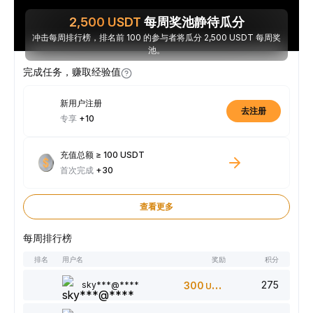
2,500
USDT
每周奖池静待瓜分
冲击每周排行榜，排名前 100 的参与者将瓜分 2,500 USDT 每周奖
池。
完成任务，赚取经验值
新用户注册
去注册
专享
+10
充值总额 ≥ 100 USDT
首次完成
+30
查看更多
每周排行榜
排名
用户名
奖励
积分
275
sky***@****
300
USDT