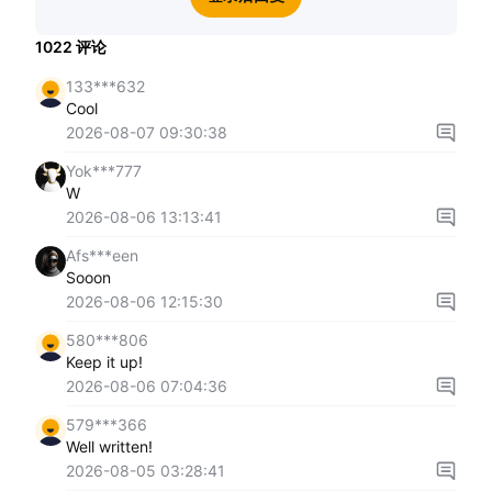
1022
评论
133***632
Cool
2026-08-07 09:30:38
Yok***777
W
2026-08-06 13:13:41
Afs***een
Sooon
2026-08-06 12:15:30
580***806
Keep it up!
2026-08-06 07:04:36
579***366
Well written!
2026-08-05 03:28:41