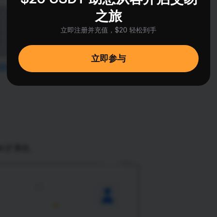
之旅
立即注册并充值，$20 轻松到手
立即参与
et 扩展名。