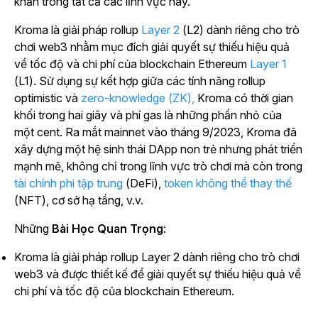
khăn trong tất cả các lĩnh vực này.
Kroma là giải
pháp rollup
Layer 2
(L2) dành riêng cho trò
chơi web3 nhằm mục đích giải quyết sự thiếu hiệu quả
về tốc độ và chi phí của blockchain Ethereum
Layer 1
(L1).
Sử dụng sự kết hợp giữa các tính năng rollup
optimistic và
zero-knowledge (ZK),
Kroma có thời gian
khối trong hai giây và phí gas là những phần nhỏ của
một cent. Ra mắt mainnet vào tháng 9/2023, Kroma đã
xây dựng một hệ sinh thái DApp non trẻ nhưng phát triển
mạnh mẽ, không chỉ trong lĩnh vực trò chơi mà còn trong
tài chính phi tập trung
(DeFi),
token không thể thay thế
(NFT), cơ sở hạ tầng, v.v.
Những
Bài Học Quan Trọng
:
Kroma là giải pháp rollup Layer 2 dành riêng cho trò chơi
web3 và được thiết kế để giải quyết sự thiếu hiệu quả về
chi phí và tốc độ của blockchain Ethereum.