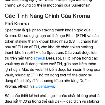
chứng ZK cũng có thể là một phần của Superchain.
Các Tính Năng Chính Của Kroma
Phổ Kroma
Spectrum là giải pháp staking thanh khoản gốc của
Kroma.
Khi sử dụng, bạn có thể nạp Ether (ETH) và các
token staking thanh khoản khác nhau (LST), chẳng hạn
như stETH và eETH, vào kho để nhận token staking
thanh khoản spETH của Spectrum. Các vault được lưu
trữ trên
nền tảng
ether.fi
DeFi. spETH bị khóa trong các
vault này dưới dạng token weETH, giúp bạn kiếm thêm
lợi nhuận.
Mặc dù weETH kiếm được lợi nhuận thông qua
vault, nhưng spETH hỗ trợ đồng thời có thể được sử
dụng để tích lũy điểm thưởng từ ba nền tảng DeFi –
Kroma, ether.fi và
EigenLayer
.
Bất chấp thiết kế hơi phức tạp – chắc chắn không phải là
điều bất thường trong thế giới DeFi – các dịch vụ staking