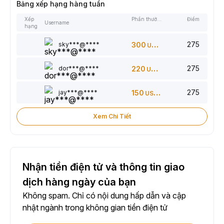
Bảng xếp hạng hàng tuần
Xếp
Phần thưởng
Điểm
Username
hạng
275
sky***@****
300
USDT
275
dor***@****
220
USDT
275
jay***@****
150
USDT
Xem Chi Tiết
Nhận tiền điện tử và thông tin giao
dịch hàng ngày của bạn
Không spam. Chỉ có nội dung hấp dẫn và cập
nhật ngành trong không gian tiền điện tử