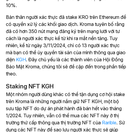
10%.
Bản thân người xác thực đã stake KRO trên Ethereum để
có quyền xử lý các khối giao dịch. Kroma tuyên bố rằng
đã có hơn 350 nút mạng đăng ký trên mạng lưới với tư
cách là người xác thực kể từ khi ra mắt nền tảng. Tuy
nhiên, kể từ ngày 3/11/2024, chỉ có 13 người xác thực
mà bạn có thể ủy quyền tài sản của mình thông qua
giao
diện
KGH
.
Đây chủ yếu là các thành viên của Hội Đồng
Bảo Mật Kroma, chúng tôi sẽ đề cập đến trong phần tiếp
theo.
Staking NFT KGH
Một nhóm người dùng khác có thể tận dụng cơ hội stake
trên Kroma là những người nắm giữ NFT KGH, một bộ
sưu tập NFT do dự án phát hành đã bán hết vào tháng
1/2024. Tuy nhiên, vẫn có thể mua các NFT này ở thị
trường thứ cấp thông qua
thị trường NFT của
Rarible
.
Sử
dụng các NFT này để sao lưu người xác thực sẽ giúp