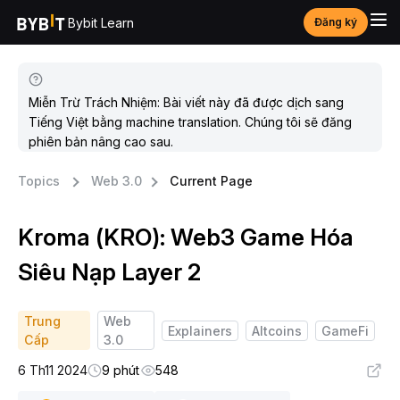
Bybit Learn
Đăng ký
Miễn Trừ Trách Nhiệm: Bài viết này đã được dịch sang
Tiếng Việt bằng machine translation. Chúng tôi sẽ đăng
phiên bản nâng cao sau.
Topics
Web 3.0
Current Page
Kroma (KRO): Web3 Game Hóa
Siêu Nạp Layer 2
Trung
Web
Explainers
Altcoins
GameFi
Cấp
3.0
6 Th11 2024
9 phút
548