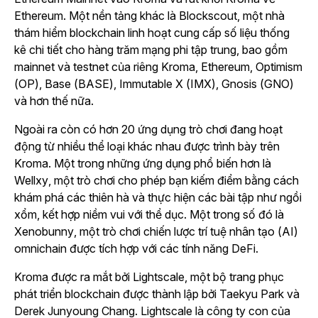
Ethereum. Một nền tảng khác là Blockscout, một nhà
thám hiểm blockchain linh hoạt cung cấp số liệu thống
kê chi tiết cho hàng trăm mạng phi tập trung, bao gồm
mainnet và testnet của riêng Kroma, Ethereum, Optimism
(OP), Base (BASE), Immutable X (IMX), Gnosis (GNO)
và hơn thế nữa.
Ngoài ra còn có hơn 20 ứng dụng trò chơi đang hoạt
động từ nhiều thể loại khác nhau được trình bày trên
Kroma. Một trong những ứng dụng phổ biến hơn là
Wellxy
, một trò chơi cho phép bạn kiếm điểm bằng cách
khám phá các thiên hà và thực hiện các bài tập như ngồi
xổm, kết hợp niềm vui với thể dục. Một trong số đó là
Xenobunny
, một trò chơi chiến lược trí tuệ nhân tạo (AI)
omnichain được tích hợp với các tính năng DeFi.
Kroma được ra mắt bởi Lightscale, một bộ trang phục
phát triển blockchain được thành lập bởi Taekyu Park và
Derek Junyoung Chang. Lightscale là công ty con của