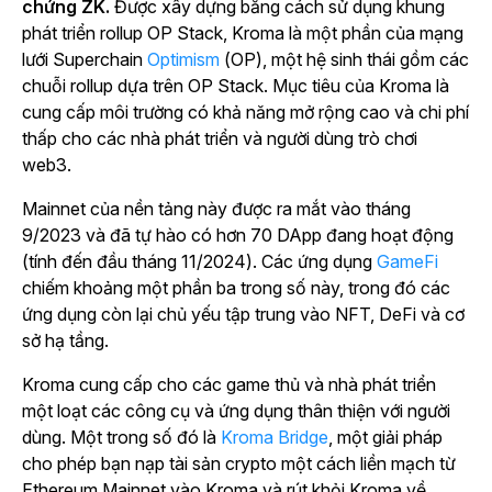
chứng ZK.
Được xây dựng bằng cách sử dụng khung
phát triển rollup OP Stack, Kroma là một phần của
mạng
lưới Superchain
Optimism
(OP), một hệ sinh thái gồm các
chuỗi rollup dựa trên OP Stack.
Mục tiêu của Kroma là
cung cấp môi trường có khả năng mở rộng cao và chi phí
thấp cho các nhà phát triển và người dùng trò chơi
web3.
Mainnet của nền tảng này được ra mắt vào tháng
9/2023 và đã tự hào có hơn 70 DApp đang hoạt động
(tính đến đầu tháng 11/2024).
Các ứng dụng
GameFi
chiếm khoảng một phần ba trong số này, trong đó các
ứng dụng còn lại chủ yếu tập trung vào NFT, DeFi và cơ
sở hạ tầng.
Kroma cung cấp cho các game thủ và nhà phát triển
một loạt các công cụ và ứng dụng thân thiện với người
dùng. Một trong số đó là
Kroma Bridge
, một giải pháp
cho phép bạn nạp tài sản crypto một cách liền mạch từ
Ethereum Mainnet vào Kroma và rút khỏi Kroma về