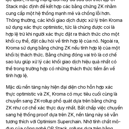
Stack mặc định để kết hợp các bằng chứng ZK nhằm
cung cấp một hệ thống mạnh mẽ và chống lỗi hơn.
Thông thường, các khối giao dịch được xử lý trên Kroma
sử dụng xác thực optimistic, tức là chúng được coi là
hợp lệ trừ khi người xác thực đặt ra thách thức cho một
khối cụ thể, đặt câu hỏi về tính hợp lệ của nó. Ngoài ra,
Kroma sử dụng bằng chứng ZK nếu tính hợp lệ của một
khối bị thách thức. Bằng chứng đóng vai trò là cơ chế
sao lưu giúp xử lý các khối giao dịch hiệu quả nhất có
thể trong trường hợp có những thách thức tiềm ẩn về
tính hợp lệ.
Mặc dù nền tảng này hiện đại diện cho hỗn hợp xác
thực optimistic và ZK, Kroma có mục tiêu cuối cùng là
chuyển sang ZK-rollup phổ quát dựa trên bằng chứng
ZK như cơ chế xác thực duy nhất. Bất chấp việc chuyển
sang hệ thống proof dựa trên ZK, nền tảng này sẽ vẫn
tương thích với Optimism Superchain. Nhờ tính chất mô-
đun của công nghệ OP Stack, rollups dựa trên bằng