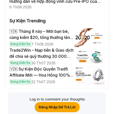
Hướng dẫn về Hợp đồng vĩnh cửu Pre-IPO của
Moonshot AI
6 Th08 2026
Sự Kiện Trending
🇻🇳 Tháng 8 này – Mời bạn bè,
cùng kiếm $20, tổng thưởng lên
đến $1,000
Đang Diễn Ra
7 Th08 2026
Trade2Win – Nạp tiền & Giao dịch
để chia sẻ quỹ thưởng 30.000
USDT
Đang Diễn Ra
30 Th07 2026
🇻🇳 Sự Kiện Độc Quyền Tradfi
Affiliate Mới — Hoa Hồng 100% &
Hoàn Phí Qua Đêm
Đang Diễn Ra
22 Th07 2026
Log in to comment your thoughts
Đăng Nhập Để Trả Lời