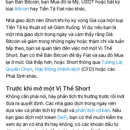
bạn Bán Bitcoin, bạn Mua đô la Mỹ, USDT hoặc bất kỳ
loại
Altcoin
hay Tiền Tệ Fiat nào khác.
Nhà giao dịch nên Short khi họ kỳ vọng Giá của một loại
Tiền Tệ kỹ thuật số sẽ Giảm Xuống. Ví dụ: nếu bạn là
một nhà giao dịch trong ngày và cảm thấy rằng Giá
Bitcoin sẽ giảm trong những ngày hoặc thậm chí vài tuần
tiếp theo, bạn sẽ quan tâm đến việc mở một Vị Thế
Short. Bạn có thể Bán Bitcoin để lấy Fiat và sau đó Mua
lại ở mức Giá thấp hơn, hoặc Short thông qua
Tương Lai,
Quyền Chọn
,
Hợp Đồng chênh lệch
(CFD) hoặc các
Phái Sinh khác.
Trước khi mở một Vị Thế Short
Không cần phải nói, hãy phân tích thị trường trước rồi mới
đưa ra quyết định. Các nhà giao dịch trong ngày nên
dựa vào cả phân tích kỹ thuật và
phân tích cơ bản
. Nếu
bạn giao dịch một token
DeFi
, bạn có thể muốn kiểm tra
xem dự án có khả thi hay không, có các khoản đầu tư