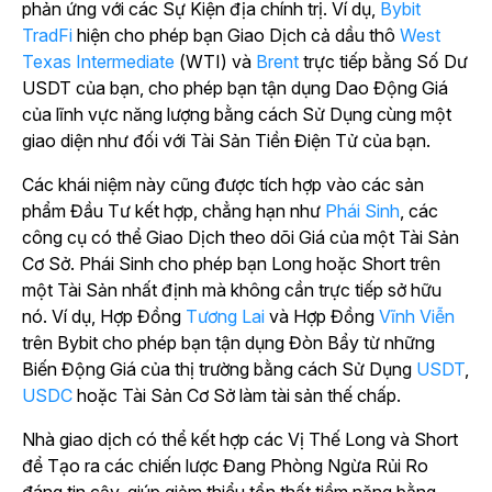
phản ứng với các Sự Kiện địa chính trị. Ví dụ,
Bybit
TradFi
hiện cho phép bạn Giao Dịch cả dầu thô
West
Texas Intermediate
(WTI) và
Brent
trực tiếp bằng Số Dư
USDT của bạn, cho phép bạn tận dụng Dao Động Giá
của lĩnh vực năng lượng bằng cách Sử Dụng cùng một
giao diện như đối với Tài Sản Tiền Điện Tử của bạn.
Các khái niệm này cũng được tích hợp vào các sản
phẩm Đầu Tư kết hợp, chẳng hạn như
Phái Sinh
, các
công cụ có thể Giao Dịch theo dõi Giá của một Tài Sản
Cơ Sở. Phái Sinh cho phép bạn Long hoặc Short trên
một Tài Sản nhất định mà không cần trực tiếp sở hữu
nó. Ví dụ, Hợp Đồng
Tương Lai
và Hợp Đồng
Vĩnh Viễn
trên Bybit cho phép bạn tận dụng Đòn Bẩy từ những
Biến Động Giá của thị trường bằng cách Sử Dụng
USDT
,
USDC
hoặc Tài Sản Cơ Sở làm tài sản thế chấp.
Nhà giao dịch có thể kết hợp các Vị Thế Long và Short
để Tạo ra các chiến lược Đang Phòng Ngừa Rủi Ro
đáng tin cậy, giúp giảm thiểu tổn thất tiềm năng bằng