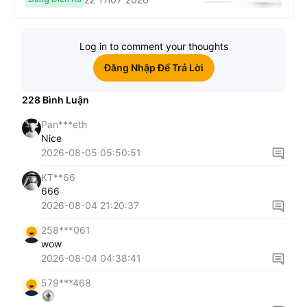
Log in to comment your thoughts
Đăng Nhập Để Trả Lời
228
Bình Luận
Pan***eth
Nice
2026-08-05 05:50:51
KT**66
666
2026-08-04 21:20:37
258***061
wow
2026-08-04 04:38:41
579***468