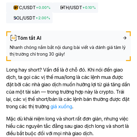
BTC
/USDT
ETH
/USDT
+
0.00
%
+
0.10
%
SOL
/USDT
+
2.00
%
Tóm tắt AI
Nhanh chóng nắm bắt nội dung bài viết và đánh giá tâm lý
thị trường chỉ trong 30 giây!
Long hay short? Vấn đề là ở chỗ đó. Khi nói đến giao
dịch, ta gọi các vị thế mua/long là các lệnh mua được
đặt bởi các nhà giao dịch muốn hưởng lợi từ giá tăng dần
của một tài sản — trong trường hợp này là crypto. Trái
lại, các vị thế short/bán là các lệnh bán thường được đặt
trong các thị trường
giá xuống
.
Mặc dù khái niệm long và short rất đơn giản, nhưng việc
hiểu các nguyên tắc đằng sau giao dịch long và short là
điều bắt buộc đối với mọi nhà giao dịch.