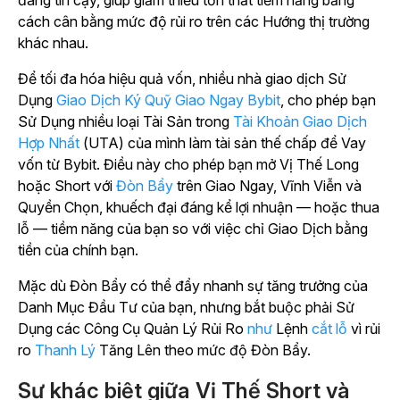
cách cân bằng mức độ rủi ro trên các Hướng thị trường
khác nhau.
Để tối đa hóa hiệu quả vốn, nhiều nhà giao dịch Sử
Dụng
Giao Dịch Ký Quỹ Giao Ngay Bybit
, cho phép bạn
Sử Dụng nhiều loại Tài Sản trong
Tài Khoản Giao Dịch
Hợp Nhất
(UTA) của mình làm tài sản thế chấp để Vay
vốn từ Bybit. Điều này cho phép bạn mở Vị Thế Long
hoặc Short với
Đòn Bẩy
trên Giao Ngay, Vĩnh Viễn và
Quyền Chọn, khuếch đại đáng kể lợi nhuận — hoặc thua
lỗ — tiềm năng của bạn so với việc chỉ Giao Dịch bằng
tiền của chính bạn.
Mặc dù Đòn Bẩy có thể đẩy nhanh sự tăng trưởng của
Danh Mục Đầu Tư của bạn, nhưng bắt buộc phải Sử
Dụng các Công Cụ Quản Lý Rủi Ro
như
Lệnh
cắt lỗ
vì rủi
ro
Thanh Lý
Tăng Lên theo mức độ Đòn Bẩy.
Sự khác biệt giữa Vị Thế Short và