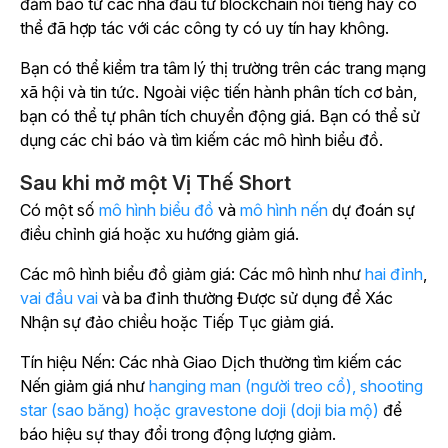
đảm bảo từ các nhà đầu tư blockchain nổi tiếng hay có
thể đã hợp tác với các công ty có uy tín hay không.
Bạn có thể kiểm tra tâm lý thị trường trên các trang mạng
xã hội và tin tức. Ngoài việc tiến hành phân tích cơ bản,
bạn có thể tự phân tích chuyển động giá. Bạn có thể sử
dụng các chỉ báo và tìm kiếm các mô hình biểu đồ.
Sau khi mở một Vị Thế Short
Có một số
mô hình biểu đồ
và
mô hình nến
dự đoán sự
điều chỉnh giá hoặc xu hướng giảm giá.
Các mô hình biểu đồ giảm giá: Các mô hình như
hai đỉnh
,
vai đầu vai
và ba đỉnh thường Được sử dụng để Xác
Nhận sự đảo chiều hoặc Tiếp Tục giảm giá.
Tín hiệu Nến: Các nhà Giao Dịch thường tìm kiếm các
Nến giảm giá như
hanging man (người treo cổ), shooting
star (sao băng) hoặc gravestone doji (doji bia mộ)
để
báo hiệu sự thay đổi trong động lượng giảm.