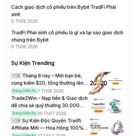
Cách giao dịch cổ phiếu trên Bybit TradFi Phái
sinh
6 Th08 2026
TradFi Phái sinh cổ phiếu là gì và tại sao giao dịch
chúng trên Bybit
6 Th08 2026
Sự Kiện Trending
🇻🇳 Tháng 8 này – Mời bạn bè,
cùng kiếm $20, tổng thưởng lên
đến $1,000
Đang Diễn Ra
7 Th08 2026
Trade2Win – Nạp tiền & Giao dịch
để chia sẻ quỹ thưởng 30.000
USDT
Đang Diễn Ra
30 Th07 2026
🇻🇳 Sự Kiện Độc Quyền Tradfi
Affiliate Mới — Hoa Hồng 100% &
Hoàn Phí Qua Đêm
Đang Diễn Ra
22 Th07 2026