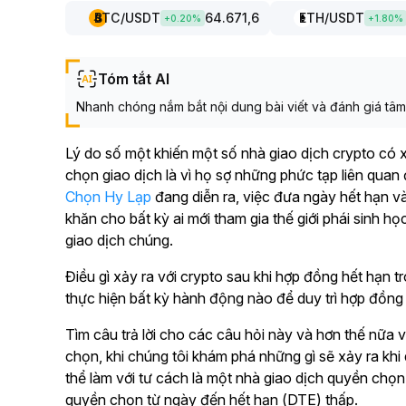
BTC
/USDT
64.671,6
ETH
/USDT
+
0.20
%
+
1.80
%
Tóm tắt AI
Nhanh chóng nắm bắt nội dung bài viết và đánh giá tâm l
Lý do số một khiến một số nhà giao dịch crypto có
chọn giao dịch là vì họ sợ những phức tạp liên quan
Chọn Hy Lạp
đang diễn ra, việc đưa ngày hết hạn 
khăn cho bất kỳ ai mới tham gia thế giới phái sinh h
giao dịch chúng.
Điều gì xảy ra với crypto sau khi hợp đồng hết hạn t
thực hiện bất kỳ hành động nào để duy trì hợp đồ
Tìm câu trả lời cho các câu hỏi này và hơn thế nữa
chọn, khi chúng tôi khám phá những gì sẽ xảy ra kh
thể làm với tư cách là một nhà giao dịch quyền chọ
quyền chọn từ ngày đến hết hạn (DTE) thấp.