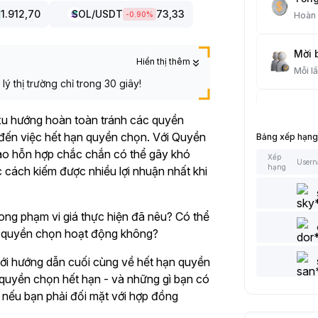
1.912,70
SOL
/USDT
73,33
-0.90
%
Hoàn
Mời 
Hiển thị thêm
Mỗi l
ý thị trường chỉ trong 30 giây!
Giao
 xu hướng hoàn toàn tránh các quyền
Mỗi l
 đến việc hết hạn quyền chọn.
Với Quyền
Bảng xếp hạng
vào hỗn hợp chắc chắn có thể gây khó
Xếp
User
Bài V
hạng
ọc cách kiếm được nhiều lợi nhuận nhất khi
Mỗi l
rong phạm vi giá thực hiện đã nêu? Có thể
Thêm
ng quyền chọn hoạt động không?
Mỗi l
 với hướng dẫn cuối cùng về hết hạn quyền
Thích
i quyền chọn hết hạn - và những gì bạn có
Mỗi l
n nếu bạn phải đối mặt với hợp đồng