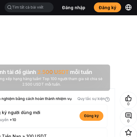
Đăng nhập
Đăng ký
nh tài để giành
2.500
USDT
mỗi tuần
 hạng hàng tuần! Top 100 người tham gia sẽ chia sẻ
2.500 USDT mỗi tuần.
h nghiệm bằng cách hoàn thành nhiệm vụ
Quy tắc sự kiện
0
 ký người dùng mới
Đăng ký
quyền
+10
0
 Tiền Nạp ≥ 100 USDT