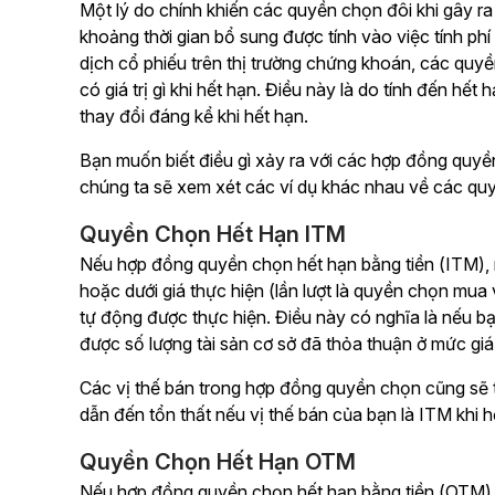
Một lý do chính khiến các quyền chọn đôi khi gây ra 
khoảng thời gian bổ sung được tính vào việc tính ph
dịch cổ phiếu trên thị trường chứng khoán, các quy
có giá trị gì khi hết hạn. Điều này là do tính đến hế
thay đổi đáng kể khi hết hạn.
Bạn muốn biết điều gì xảy ra với các hợp đồng quyề
chúng ta sẽ xem xét các ví dụ khác nhau về các quy
Quyền Chọn Hết Hạn ITM
Nếu hợp đồng quyền chọn hết hạn bằng tiền (ITM), ng
hoặc dưới giá thực hiện (lần lượt là quyền chọn mua
tự động được thực hiện. Điều này có nghĩa là nếu 
được số lượng tài sản cơ sở đã thỏa thuận ở mức giá
Các vị thế bán trong hợp đồng quyền chọn cũng sẽ 
dẫn đến tổn thất nếu vị thế bán của bạn là ITM khi h
Quyền Chọn Hết Hạn OTM
Nếu hợp đồng quyền chọn hết hạn bằng tiền (OTM), n