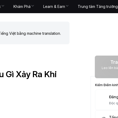
c
Khám Phá
Learn & Earn
Trung tâm Tăng trưởng
iếng Việt bằng machine translation.
Tra
Leo lên bảng xếp
 Gì Xảy Ra Khi
Kiếm Điểm kin
Đăng
Độc 
Tổng