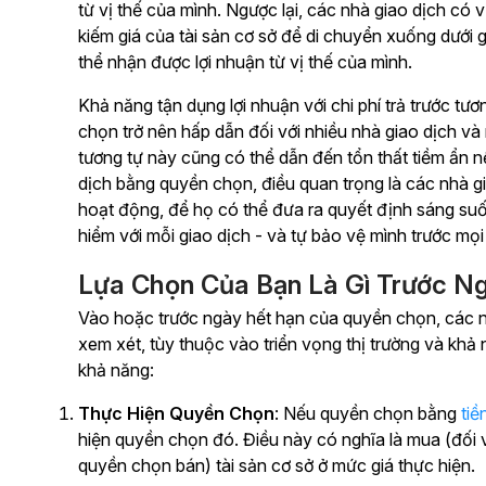
từ vị thế của mình. Ngược lại, các nhà giao dịch có
kiếm giá của tài sản cơ sở để di chuyển xuống dưới g
thể nhận được lợi nhuận từ vị thế của mình.
Khả năng tận dụng lợi nhuận với chi phí trả trước t
chọn trở nên hấp dẫn đối với nhiều nhà giao dịch và
tương tự này cũng có thể dẫn đến tổn thất tiềm ẩn nế
dịch bằng quyền chọn, điều quan trọng là các nhà g
hoạt động, để họ có thể đưa ra quyết định sáng suố
hiểm với mỗi giao dịch - và tự bảo vệ mình trước mọi 
Lựa Chọn Của Bạn Là Gì Trước N
Vào hoặc trước ngày hết hạn của quyền chọn, các n
xem xét, tùy thuộc vào triển vọng thị trường và khả 
khả năng:
Thực Hiện Quyền Chọn
: Nếu quyền chọn bằng
tiề
hiện quyền chọn đó. Điều này có nghĩa là mua (đối 
quyền chọn bán) tài sản cơ sở ở mức giá thực hiện.