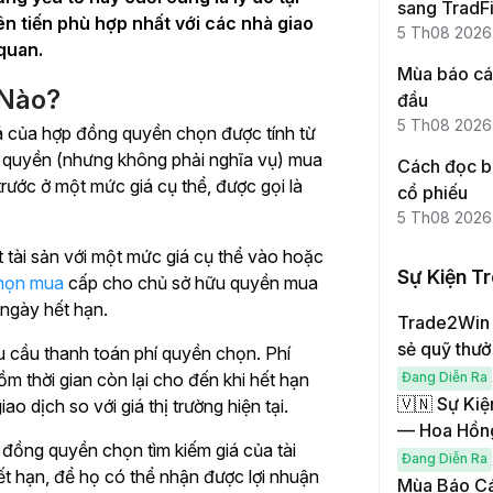
sang TradFi
iên tiến phù hợp nhất với các nhà giao
5 Th08 2026
quan.
Mùa báo cáo
 Nào?
đầu
5 Th08 2026
iá của hợp đồng quyền chọn được tính từ
u quyền (nhưng không phải nghĩa vụ) mua
Cách đọc bá
rước ở một mức giá cụ thể, được gọi là
cổ phiếu
5 Th08 2026
tài sản với một mức giá cụ thể vào hoặc
Sự Kiện T
họn mua
cấp cho chủ sở hữu quyền mua
 ngày hết hạn.
Trade2Win –
sẻ quỹ thư
 cầu thanh toán phí quyền chọn. Phí
m thời gian còn lại cho đến khi hết hạn
Đang Diễn Ra
🇻🇳 Sự Kiệ
o dịch so với giá thị trường hiện tại.
— Hoa Hồn
đồng quyền chọn tìm kiếm giá của tài
Đang Diễn Ra
hết hạn, để họ có thể nhận được lợi nhuận
Mùa Báo Cá