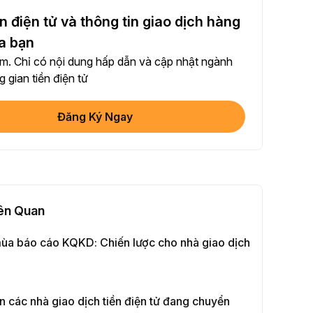
sẻ bài viết trên mạng xã hội (0/5)
n điện tử và thông tin giao dịch hàng
ần hoàn thành
+2
a bạn
. Chỉ có nội dung hấp dẫn và cập nhật ngành
+ Giao dịch với Bot
 gian tiền điện tử
ần hoàn thành
+10
Đăng Ký Ngay
minh danh tính của bạn
 Thành Lần Đầu
+20
ư Sinh lời ≥ 10U
 Thành Lần Đầu
+15
iên Quan
Giao Dịch Hợp Đồng Tương Lai ≥ $1000
mùa báo cáo KQKD: Chiến lược cho nhà giao dịch
ần hoàn thành
+15
 Dịch Quyền Chọn ≥ $2000
ến các nhà giao dịch tiền điện tử đang chuyển
ần hoàn thành
+10