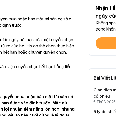
Chia 
Nhận tiề
Mỗi l
ngày củ
yền mua hoặc bán một tài sản cơ sở ở
Không spam
 định trước.
$100
trong không
Mỗi l
trước ngày hết hạn của một quyền chọn,
Xác 
 rủi ro của họ. Họ có thể chọn thực hiện
Hoàn
n hết hạn hoặc chuyển quyền chọn.
Đầu t
 vào việc quyền chọn hết hạn bằng tiền
Hoàn
Bài Viết L
Giao dịch 
Mỗi l
cổ phiếu
u quyền mua hoặc bán một tài sản cơ
5 Th08 2026
t hạn được xác định trước. Mặc dù
Giao
h lợi nhuận tiềm năng lớn hơn, nhưng
5 lý do khi
Mỗi l
ng yếu tố này cuối cùng là lý do tại