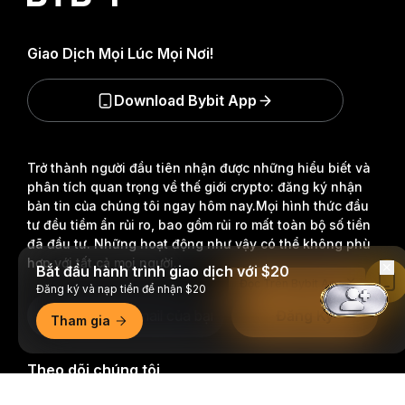
Giao Dịch Mọi Lúc Mọi Nơi!
Download Bybit App
Trở thành người đầu tiên nhận được những hiểu biết và
phân tích quan trọng về thế giới crypto: đăng ký nhận
bản tin của chúng tôi ngay hôm nay.
Mọi hình thức đầu
tư đều tiềm ẩn rủi ro, bao gồm rủi ro mất toàn bộ số tiền
đã đầu tư. Những hoạt động như vậy có thể không phù
hợp với tất cả mọi người.
Bắt đầu hành trình giao dịch với $20
Đọc Trên Bybit App
Đăng ký và nạp tiền để nhận $20
Đăng Ký
Tham gia
Theo dõi chúng tôi
Tóm tắt chi tiết