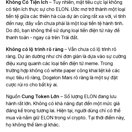
Không Có Tiện Ích
– Tuy nhiên, mặt tiêu cực lại không
có tiện ích thực sự cho ELON. Ước mơ trở thành một loại
tiền tệ giữa các thiên hà của dự án cũng rất xa vời, vì tính
đến nay, đây vẫn chưa phải là một loại tiền tệ hành tinh.
Do đó, bạn không thể sử dụng loại tiền điện tử này để
thanh toán - ngay cả trên Trái đất.
Không có lộ trình rõ ràng
– Vẫn chưa có lộ trình rõ
ràng. Dự án dường như chỉ đơn giản là dựa vào sự cường
điệu xung quanh các loại tiền điện tử meme. Trong
trường hợp không có white paper công khai liệt kê các
mục tiêu rõ ràng, Dogelon Mars rõ ràng là một sự đặt
cược rủi ro cho bất kỳ ai.
Nguồn
Cung Token Lớn
– Số lượng ELON đang lưu
hành rất lớn. Không có khả năng đạt đến một mức giá
đáng kể trong tương lai. Hiện tại, người dùng chỉ có thể
mua và nắm giữ ELON trong ví crypto. Tại thời điểm này,
họ không thể làm gì khác.