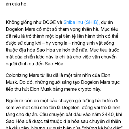
án của họ.
Không giống như DOGE và
Shiba Inu (SHIB),
dự án
Dogelon Mars có một số tham vọng thiên hà. Mục tiêu
đã nêu là trở thành một loại tiền tệ liên hành tinh có thể
được sử dụng khi – hy vọng là – những sinh vật sống
thuộc địa hóa Sao Hỏa và hơn thế nữa. Mục tiêu trước
mắt của chiến lược này là chi trả cho việc vận chuyển
người định cư đến Sao Hỏa.
Colonizing Mars từ lâu đã là một tầm nhìn của Elon
Musk. Do đó, những người sáng tạo Dogelon Mars trực
tiếp thu hút Elon Musk bằng meme crypto này.
Ngoài ra còn có một câu chuyện giả tưởng hài hước đi
kèm về một chú chó tên là Dogelon, đóng vai trò là nền
tảng cho dự án. Câu chuyện bắt đầu vào năm 2440, khi
Sao Hỏa đã được tái thuộc địa hóa sau chuyến đi thiên
hà đầu tiên. Nhưng sự xuất hiện của “những kẻ hủy diệt”