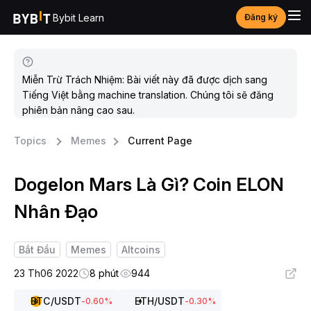
Bybit Learn
Đăng ký
Miễn Trừ Trách Nhiệm: Bài viết này đã được dịch sang
Tiếng Việt bằng machine translation. Chúng tôi sẽ đăng
phiên bản nâng cao sau.
Topics
Memes
Current Page
Dogelon Mars Là Gì? Coin ELON
Nhân Đạo
Bắt Đầu
Memes
Altcoins
23 Th06 2022
8 phút
944
BTC
/USDT
ETH
/USDT
-0.60
%
-0.30
%