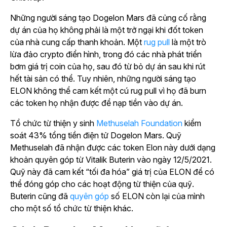
Những người sáng tạo Dogelon Mars đã củng cố rằng
dự án của họ không phải là một trở ngại khi đốt token
của nhà cung cấp thanh khoản. Một
rug pull
là một trò
lừa đảo crypto điển hình, trong đó các nhà phát triển
bơm giá trị coin của họ, sau đó từ bỏ dự án sau khi rút
hết tài sản có thể. Tuy nhiên, những người sáng tạo
ELON không thể cam kết một cú rug pull vì họ đã burn
các token họ nhận được để nạp tiền vào dự án.
Tổ chức từ thiện y sinh
Methuselah Foundation
kiểm
soát 43% tổng tiền điện tử Dogelon Mars. Quỹ
Methuselah đã nhận được các token Elon này dưới dạng
khoản quyên góp từ Vitalik Buterin vào ngày 12/5/2021.
Quỹ này đã cam kết “tối đa hóa” giá trị của ELON để có
thể đóng góp cho các hoạt động từ thiện của quỹ.
Buterin cũng đã
quyên góp
số ELON còn lại của mình
cho một số tổ chức từ thiện khác.