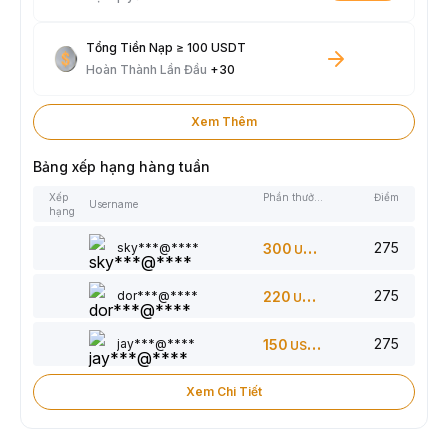
Tổng Tiền Nạp ≥ 100 USDT
Hoàn Thành Lần Đầu
+30
Xem Thêm
Bảng xếp hạng hàng tuần
Xếp
Phần thưởng
Điểm
Username
hạng
275
sky***@****
300
USDT
275
dor***@****
220
USDT
275
jay***@****
150
USDT
Xem Chi Tiết