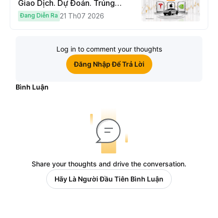
Giao Dịch. Dự Đoán. Trúng
Cybertruck!
Đang Diễn Ra
21 Th07 2026
Log in to comment your thoughts
Đăng Nhập Để Trả Lời
Bình Luận
Share your thoughts and drive the conversation.
Hãy Là Người Đầu Tiên Bình Luận