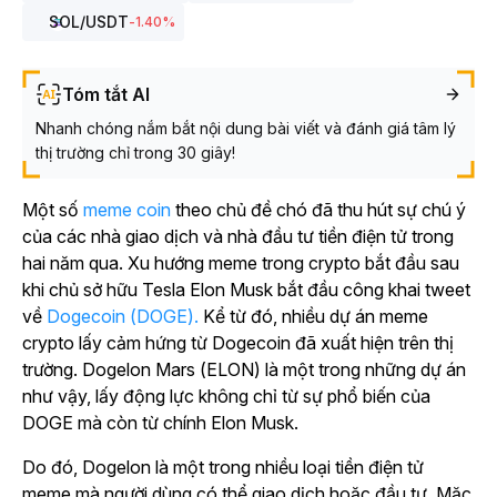
SOL
/USDT
-1.40
%
Tóm tắt AI
Nhanh chóng nắm bắt nội dung bài viết và đánh giá tâm lý
thị trường chỉ trong 30 giây!
Một số
meme coin
theo chủ đề chó đã thu hút sự chú ý
của các nhà giao dịch và nhà đầu tư tiền điện tử trong
hai năm qua. Xu hướng meme trong crypto bắt đầu sau
khi chủ sở hữu Tesla Elon Musk bắt đầu công khai tweet
về
Dogecoin (DOGE).
Kể từ đó, nhiều dự án meme
crypto lấy cảm hứng từ Dogecoin đã xuất hiện trên thị
trường. Dogelon Mars (ELON) là một trong những dự án
như vậy, lấy động lực không chỉ từ sự phổ biến của
DOGE mà còn từ chính Elon Musk.
Do đó, Dogelon là một trong nhiều loại tiền điện tử
meme mà người dùng có thể giao dịch hoặc đầu tư. Mặc