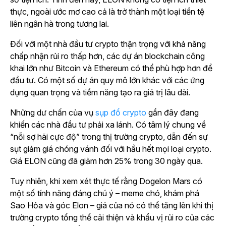
thực, ngoài ước mơ cao cả là trở thành một loại tiền tệ
liên ngân hà trong tương lai.
Đối với một nhà đầu tư crypto thận trọng với khả năng
chấp nhận rủi ro thấp hơn, các dự án blockchain công
khai lớn như Bitcoin và Ethereum có thể phù hợp hơn để
đầu tư. Có một số dự án quy mô lớn khác với các ứng
dụng quan trọng và tiềm năng tạo ra giá trị lâu dài.
Những dư chấn của vụ
sụp đổ crypto
gần đây đang
khiến các nhà đầu tư phải xa lánh. Có tâm lý chung về
“nỗi sợ hãi cực độ” trong thị trường crypto, dẫn đến sự
sụt giảm giá chóng vánh đối với hầu hết mọi loại crypto.
Giá ELON cũng đã giảm hơn 25% trong 30 ngày qua.
Tuy nhiên, khi xem xét thực tế rằng Dogelon Mars có
một số tính năng đáng chú ý – meme chó, khám phá
Sao Hỏa và góc Elon – giá của nó có thể tăng lên khi thị
trường crypto tổng thể cải thiện và khẩu vị rủi ro của các