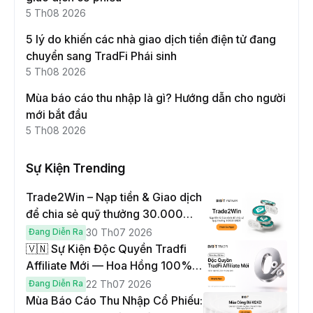
5 Th08 2026
5 lý do khiến các nhà giao dịch tiền điện tử đang
chuyển sang TradFi Phái sinh
5 Th08 2026
Mùa báo cáo thu nhập là gì? Hướng dẫn cho người
mới bắt đầu
5 Th08 2026
Sự Kiện Trending
Trade2Win – Nạp tiền & Giao dịch
để chia sẻ quỹ thưởng 30.000
USDT
Đang Diễn Ra
30 Th07 2026
🇻🇳 Sự Kiện Độc Quyền Tradfi
Affiliate Mới — Hoa Hồng 100% &
Hoàn Phí Qua Đêm
Đang Diễn Ra
22 Th07 2026
Mùa Báo Cáo Thu Nhập Cổ Phiếu: