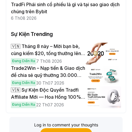
TradFi Phái sinh cổ phiếu là gì và tại sao giao dịch
chúng trên Bybit
6 Th08 2026
Sự Kiện Trending
🇻🇳 Tháng 8 này – Mời bạn bè,
cùng kiếm $20, tổng thưởng lên
đến $1,000
Đang Diễn Ra
7 Th08 2026
Trade2Win – Nạp tiền & Giao dịch
để chia sẻ quỹ thưởng 30.000
USDT
Đang Diễn Ra
30 Th07 2026
🇻🇳 Sự Kiện Độc Quyền Tradfi
Affiliate Mới — Hoa Hồng 100% &
Hoàn Phí Qua Đêm
Đang Diễn Ra
22 Th07 2026
Log in to comment your thoughts