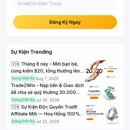
Đăng Ký Ngay
Sự Kiện Trending
🇻🇳 Tháng 8 này – Mời bạn bè,
cùng kiếm $20, tổng thưởng lên
đến $1,000
Đang Diễn Ra
Aug 7, 2026
Trade2Win – Nạp tiền & Giao dịch
để chia sẻ quỹ thưởng 30.000
USDT
Đang Diễn Ra
Jul 30, 2026
🇻🇳 Sự Kiện Độc Quyền Tradfi
Affiliate Mới — Hoa Hồng 100% &
Hoàn Phí Qua Đêm
Đang Diễn Ra
Jul 22, 2026