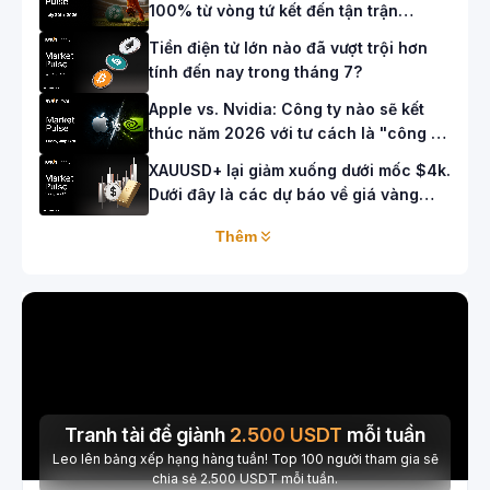
100% từ vòng tứ kết đến tận trận
chung kết Tây Ban Nha - Argentina!
Tiền điện tử lớn nào đã vượt trội hơn
tính đến nay trong tháng 7?
Apple vs. Nvidia: Công ty nào sẽ kết
thúc năm 2026 với tư cách là "công ty
giá trị nhất thế giới"?
XAUUSD+ lại giảm xuống dưới mốc $4k.
Dưới đây là các dự báo về giá vàng
cho tuần tới.
Thêm
Tranh tài để giành
2.500
USDT
mỗi tuần
Leo lên bảng xếp hạng hàng tuần! Top 100 người tham gia sẽ
chia sẻ 2.500 USDT mỗi tuần.