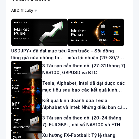
All Difficulty
USDJPY+ đã đạt mục tiêu
Xem trước - Sôi động
tăng giá của chúng ta
mùa lợi nhuận (29-30/7):
trước động thái can thiệp
Apple, Amazon, Meta,
3 Tài sản cần theo dõi (27-31 tháng 7):
lịch sử của đồng Yên
Microsoft, Samsung, SK
NAS100, GBPUSD và BTC
Nhật!
Hynix
Tesla, Alphabet, Intel đã đạt được các
mục tiêu sau báo cáo kết quả kinh
doanh của chúng tôi!
Kết quả kinh doanh của Tesla,
Alphabet và Intel: Những điều bạn cần
biết
3 Tài sản cần theo dõi (20-24 tháng
7): EURGBP+, chỉ số NAS100 và ETH
Xu hướng FX-Football: Tỷ lệ thắng