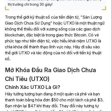
thị trường chỉ trong 30 giây!
Trong thế giới kỹ thuật số của tiền điện tử, "Sản Lượng
Giao Dịch Chưa Sử Dụng" hoặc UTXO là một thuật ngữ
không thể thiếu đối với xương sống của các giao dịch
blockchain, đặc biệt là trong giao thức Bitcoin. Có vẻ
phức tạp như tiền điện tử, việc hiểu khái niệm UTXO là
chìa khóa để thành thạo lĩnh vực này. Hãy đi sâu vào
thế giới UTXO và tác động của nó đối với tiền kỹ thuật
số.
Mở Khóa Đầu Ra Giao Dịch Chưa
Chi Tiêu (UTXO)
Chính Xác UTXO Là Gì?
Hãy tưởng tượng bạn đang ở một quán cà phê và bạn
thanh toán bằng hóa đơn $50 cho một tách cà phê $3.
Bạn nhận lại $47 khi thay đổi. Thay đổi này tương tự