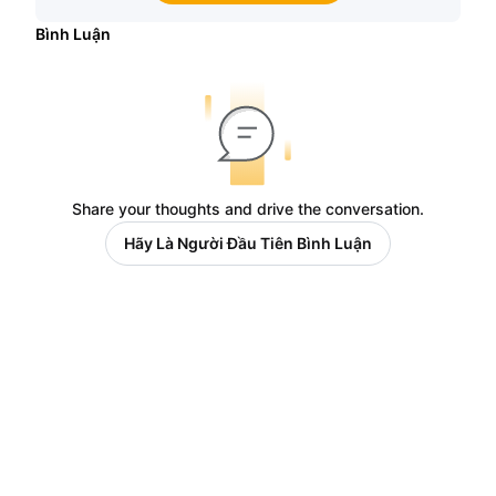
Bình Luận
Share your thoughts and drive the conversation.
Hãy Là Người Đầu Tiên Bình Luận