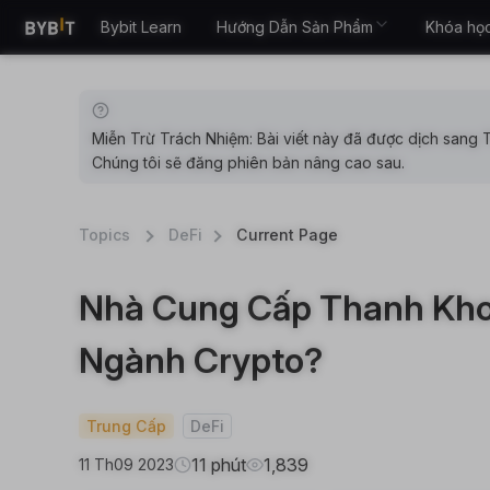
Bybit Learn
Hướng Dẫn Sản Phẩm
Khóa họ
Miễn Trừ Trách Nhiệm: Bài viết này đã được dịch sang T
Chúng tôi sẽ đăng phiên bản nâng cao sau.
Topics
DeFi
Current Page
Nhà Cung Cấp Thanh Kho
Ngành Crypto?
Trung Cấp
DeFi
11 phút
1,839
11 Th09 2023