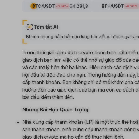
BTC
/USDT
64.281,8
ETH
/USDT
-0.50
%
-0.20
%
Tóm tắt AI
Nhanh chóng nắm bắt nội dung bài viết và đánh giá tâm l
Trong thời gian giao dịch crypto trung bình, rất nhiề
giao dịch bạn làm việc có thể nhờ sự giúp đỡ của c
và các trợ lý bên thứ ba khác. Hiểu cách các dịch v
hội đầu tư độc đáo cho bạn. Trong hướng dẫn này, b
cấp thanh khoản. Bạn không chỉ có thể khám phá c
hưởng đến các giao dịch của bạn mà còn cả cách t
bắt đầu kiếm thêm tiền.
Những Bài Học Quan Trọng
:
Nhà cung cấp thanh khoản (LP) là một thực thể hoặ
sản thanh khoản. Nhà cung cấp thanh khoản đóng va
giao dịch crypto mà họ cần để thực hiện lệnh.