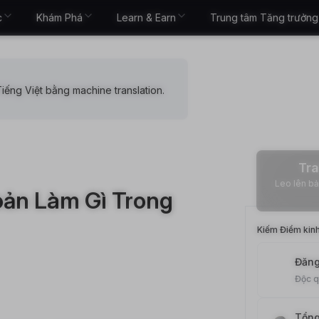
c
Khám Phá
Learn & Earn
Trung tâm Tăng trưởng
iếng Việt bằng machine translation.
Tra
Leo lên bảng xếp
ản Làm Gì Trong
Kiếm Điểm kin
Đăng
Độc 
Tổng