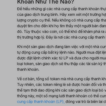
Khoản Như Thế Nào?
Để hiểu những gì các nhà cung cấp thanh khoản thự
của giao dịch trung bình. Hãy xem xét một trường h
lượng crypto cụ thể. Nếu không có nhà cung cấp tha
duyệt tìm cho đến khi họ tìm thấy một người bán đa
đó. Tùy thuộc vào coin, có thể khó để khám phá ra a
thị trường hợp lý. Đây là nơi các nhà cung cấp thanh
Khi một sàn giao dịch đang làm việc với một nhà c
tự động cung cấp bất kỳ lệnh nào. Người mua đặt lện
được đặt lệnh chính xác từ LP và đưa cho người mua.
loại token, sàn giao dịch sẽ thu thập các tài sản kỹ
thanh khoản.
Về cơ bản, tổng số token mà nhà cung cấp thanh kh
Tuy nhiên, các token riêng lẻ sẽ được hoán đổi và th
thể tạm thời dao động khi các sàn giao dịch loại bỏ 
thống này, một số mạng lưới thanh khoản có thể c
cung cấp thanh khoản (LP),
đóng vai trò là biên lai