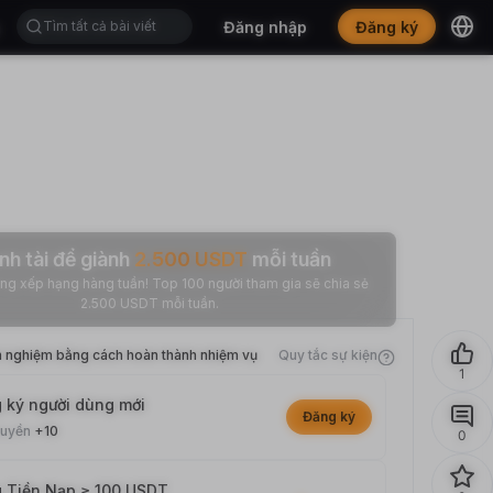
Đăng nhập
Đăng ký
nh tài để giành
2.500
USDT
mỗi tuần
 hạng hàng tuần! Top 100 người tham gia sẽ chia sẻ
2.500 USDT mỗi tuần.
h nghiệm bằng cách hoàn thành nhiệm vụ
Quy tắc sự kiện
1
 ký người dùng mới
Đăng ký
quyền
+10
0
 Tiền Nạp ≥ 100 USDT