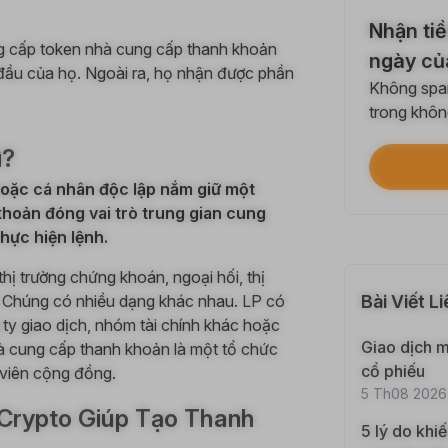
Chia 
Nhận tiề
Mỗi l
ng cấp token nhà cung cấp thanh khoản
ngày củ
 đầu của họ. Ngoài ra, họ nhận được phần
Không spam
$100
trong không
Mỗi l
ì?
Xác 
hoặc cá nhân độc lập nắm giữ một
Hoàn
hoản đóng vai trò trung gian cung
hực hiện lệnh.
Đầu t
ị trường chứng khoán, ngoại hối, thị
Hoàn
n. Chúng có nhiều dạng khác nhau. LP có
Bài Viết L
g ty giao dịch, nhóm tài chính khác hoặc
Giao dịch 
à cung cấp thanh khoản là một tổ chức
Mỗi l
cổ phiếu
h viên cộng đồng.
5 Th08 2026
Giao
Crypto Giúp Tạo Thanh
5 lý do khi
Mỗi l