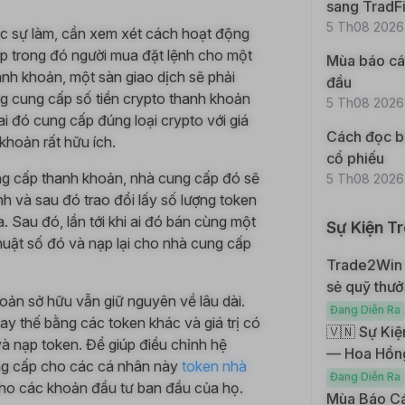
sang TradFi
5 Th08 2026
c sự làm, cần xem xét cách hoạt động
ợp trong đó người mua đặt lệnh cho một
Mùa báo cáo
nh khoản, một sàn giao dịch sẽ phải
đầu
ng cung cấp số tiền crypto thanh khoản
5 Th08 2026
i đó cung cấp đúng loại crypto với giá
Cách đọc bá
 khoản rất hữu ích.
cổ phiếu
ung cấp thanh khoản, nhà cung cấp đó sẽ
5 Th08 2026
h và sau đó trao đổi lấy số lượng token
 Sau đó, lần tới khi ai đó bán cùng một
Sự Kiện T
 thuật số đó và nạp lại cho nhà cung cấp
Trade2Win –
sẻ quỹ thư
oản sở hữu vẫn giữ nguyên về lâu dài.
Đang Diễn Ra
ay thế bằng các token khác và giá trị có
🇻🇳 Sự Kiệ
và nạp token. Để giúp điều chỉnh hệ
— Hoa Hồn
ung cấp cho các cá nhân này
token nhà
Đang Diễn Ra
 cho các khoản đầu tư ban đầu của họ.
Mùa Báo Cá