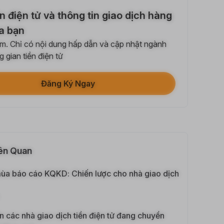
sẻ bài viết trên mạng xã hội (0/5)
n điện tử và thông tin giao dịch hàng
ần hoàn thành
+2
a bạn
. Chỉ có nội dung hấp dẫn và cập nhật ngành
+ Giao dịch với Bot
 gian tiền điện tử
ần hoàn thành
+10
Đăng Ký Ngay
minh danh tính của bạn
 Thành Lần Đầu
+20
ư Sinh lời ≥ 10U
 Thành Lần Đầu
+15
iên Quan
Giao Dịch Hợp Đồng Tương Lai ≥ $1000
mùa báo cáo KQKD: Chiến lược cho nhà giao dịch
ần hoàn thành
+15
 Dịch Quyền Chọn ≥ $2000
ến các nhà giao dịch tiền điện tử đang chuyển
ần hoàn thành
+10