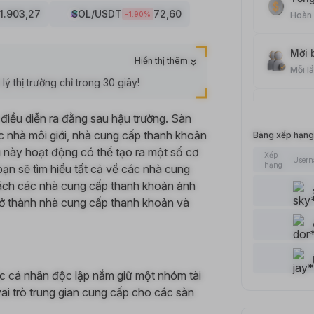
1.903,27
SOL
/USDT
72,60
-1.90
%
Hoàn
Mời 
Hiển thị thêm
Mỗi l
ý thị trường chỉ trong 30 giây!
Giao
u điều diễn ra đằng sau hậu trường. Sàn
Mỗi l
ác nhà môi giới, nhà cung cấp thanh khoản
Bảng xếp hạng
ụ này hoạt động có thể tạo ra một số cơ
Xếp
User
Bài V
hạng
ạn sẽ tìm hiểu tất cả về các nhà cung
Mỗi l
ách các nhà cung cấp thanh khoản ảnh
rở thành nhà cung cấp thanh khoản và
Thêm
Mỗi l
Thích
c cá nhân độc lập nắm giữ một nhóm tài
Mỗi l
i trò trung gian cung cấp cho các sàn