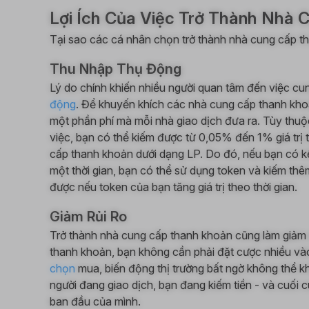
Lợi Ích Của Việc Trở Thành Nhà
Tại sao các cá nhân chọn trở thành nhà cung cấp 
Thu Nhập Thụ Động
Lý do chính khiến nhiều người quan tâm đến việc cu
động
. Để khuyến khích các nhà cung cấp thanh kho
một phần phí mà mỗi nhà giao dịch đưa ra. Tùy thuộc
việc, bạn có thể kiếm được từ 0,05% đến 1% giá trị 
cấp thanh khoản dưới dạng LP. Do đó, nếu bạn có k
một thời gian, bạn có thể sử dụng token và kiếm thê
được nếu token của bạn tăng giá trị theo thời gian.
Giảm Rủi Ro
Trở thành nhà cung cấp thanh khoản cũng làm giảm r
thanh khoản, bạn không cần phải đặt cược nhiều và
chọn
mua, biến động thị trường bất ngờ không thể kh
người đang giao dịch, bạn đang kiếm tiền - và cuối cù
ban đầu của mình.