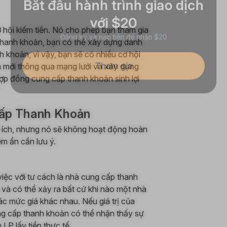
với $20
 hội kiếm tiền. Nó cho phép bạn tham gia
Đăng ký và nạp tiền để nhận $20
 thanh khoản, bạn có thể xây dựng danh
h khoản, vì vậy, bạn sẽ có nhiều cơ hội
Tham gia
h mới thông qua mạng lưới và xây dựng
ợp đồng cung cấp thanh khoản sinh lợi
Cấp Thanh Khoản
i ích, nhưng nó sẽ không hoạt động hoàn
ềm ẩn cần lưu ý.
việc với tư cách là nhà cung cấp thanh
g và có thể xảy ra bất cứ khi nào một nhà
ác mức giá khác nhau. Nếu giá trị của
cung cấp thanh khoản có thể nhận thấy sự
 LP lấy tiền thực tế.