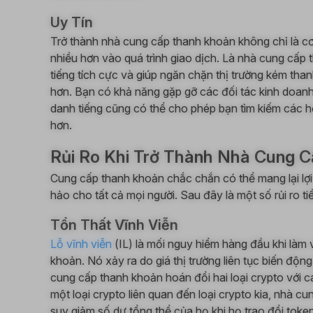
Uy Tín
Trở thành nhà cung cấp thanh khoản không chỉ là cơ
nhiều hơn vào quá trình giao dịch. Là nhà cung cấp
tiếng tích cực và giúp ngăn chặn thị trường kém than
hơn. Bạn có khả năng gặp gỡ các đối tác kinh doan
danh tiếng cũng có thể cho phép bạn tìm kiếm các h
hơn.
Rủi Ro Khi Trở Thành Nhà Cung 
Cung cấp thanh khoản chắc chắn có thể mang lại lợ
hảo cho tất cả mọi người. Sau đây là một số rủi ro ti
Tổn Thất Vĩnh Viễn
Lỗ vĩnh viễn
(IL) là mối nguy hiểm hàng đầu khi làm 
khoản. Nó xảy ra do giá thị trường liên tục biến độn
cung cấp thanh khoản hoán đổi hai loại crypto với c
một loại crypto liên quan đến loại crypto kia, nhà 
suy giảm số dư tổng thể của họ khi họ trao đổi token