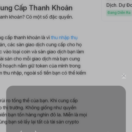
Dịch. Dự Đo
 Cung Cấp Thanh Khoản
Đang Diễn Ra
thanh khoản? Có một số đặc quyền.
ng cấp thanh khoản là vì
thu nhập thụ
ản, các sàn giao dịch cung cấp cho họ
 vào loại coin và sàn giao dịch bạn làm
tài sản cho mỗi giao dịch mà bạn cung
ế hoạch nắm giữ token của mình trong
m thu nhập, ngoài số tiền bạn có thể kiếm
ủi ro tổng thể của bạn. Khi cung cấp
o thị trường. Không giống như quyền
iến bạn tốn hàng nghìn đô la. Miễn là mọi
ng bạn sẽ lấy lại tất cả tài sản crypto
Bắt đầu hành trình giao dịch