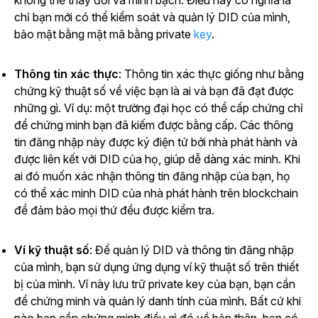
không thể thay đổi và minh bạch. Điều này có nghĩa là
chỉ bạn mới có thể kiểm soát và quản lý DID của mình,
bảo mật bằng mật mã bằng private
key
.
Thông tin xác thực
: Thông tin xác thực giống như bằng
chứng kỹ thuật số về việc bạn là ai và bạn đã đạt được
những gì. Ví dụ: một trường đại học có thể cấp chứng chỉ
để chứng minh bạn đã kiếm được bằng cấp. Các thông
tin đăng nhập này được ký điện tử bởi nhà phát hành và
được liên kết với DID của họ, giúp dễ dàng xác minh. Khi
ai đó muốn xác nhận thông tin đăng nhập của bạn, họ
có thể xác minh DID của nhà phát hành trên blockchain
để đảm bảo mọi thứ đều được kiểm tra.
Ví kỹ thuật số
: Để quản lý DID và thông tin đăng nhập
của mình, bạn sử dụng ứng dụng ví kỹ thuật số trên thiết
bị của mình. Ví này lưu trữ private key của bạn, bạn cần
để chứng minh và quản lý danh tính của mình. Bất cứ khi