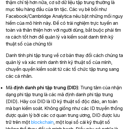
thậm chí tệ hơn nữa, cơ sở dữ liệu tập trung thường là
mục tiêu hàng đầu của tin tặc. Các vụ bê bối như
Facebook/Cambridge Analytica nêu bật những mối nguy
hiểm của mô hình này. Để có trải nghiệm trực tuyến an
toàn và thân thiện hơn với người dùng, bắt buộc phải tìm
ra cách tốt hơn để quản lý và kiểm soát danh tính kỹ
thuật số của chúng tôi
Danh tính phi tập trung về cơ bản thay đổi cách chúng ta
quản lý và xác minh danh tính kỹ thuật số của mình,
chuyển quyền kiểm soát từ các tổ chức tập trung sang
các cá nhân.
Mã
định danh phi tập trung (DID)
: Trung tâm của nhận
dạng phi tập trung là các mã định danh phi tập trung
(DID). Hãy coi DID là ID kỹ thuật số độc đáo, an toàn
mà bạn kiểm soát. Không giống như các ID truyền thống
được quản lý bởi các cơ quan trung ương, DID được lưu
trữ trên một
blockchain
, một loại sổ cái kỹ thuật số