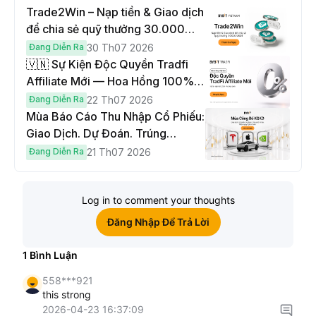
Trade2Win – Nạp tiền & Giao dịch
để chia sẻ quỹ thưởng 30.000
USDT
Đang Diễn Ra
30 Th07 2026
🇻🇳 Sự Kiện Độc Quyền Tradfi
Affiliate Mới — Hoa Hồng 100% &
Hoàn Phí Qua Đêm
Đang Diễn Ra
22 Th07 2026
Mùa Báo Cáo Thu Nhập Cổ Phiếu:
Giao Dịch. Dự Đoán. Trúng
Cybertruck!
Đang Diễn Ra
21 Th07 2026
Log in to comment your thoughts
Đăng Nhập Để Trả Lời
1
Bình Luận
558***921
this strong
2026-04-23 16:37:09