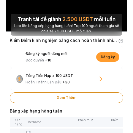
Tranh tài để giành
2.500
USDT
mỗi tuần
Leo lên bảng xếp hạng hàng tuần! Top 100 người tham gia sẽ
chia sẻ 2.500 USDT mỗi tuần.
Kiếm Điểm kinh nghiệm bằng cách hoàn thành nhiệm vụ
Đăng ký người dùng mới
Đăng ký
Độc quyền
+10
Tổng Tiền Nạp ≥ 100 USDT
Hoàn Thành Lần Đầu
+30
Xem Thêm
Bảng xếp hạng hàng tuần
Xếp
Phần thưởng
Điểm
Username
hạng