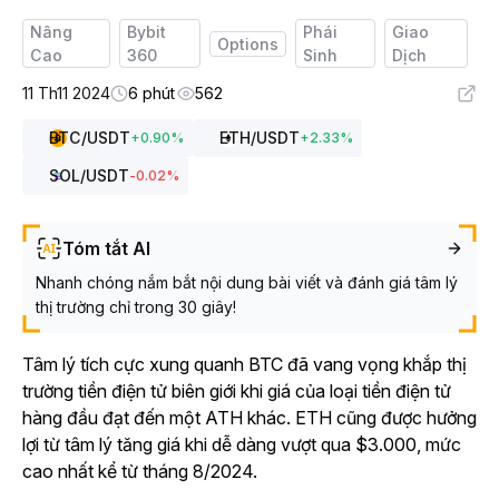
Nâng
Bybit
Phái
Giao
Options
Cao
360
Sinh
Dịch
11 Th11 2024
6 phút
562
BTC
/USDT
ETH
/USDT
+
0.90
%
+
2.33
%
SOL
/USDT
-0.02
%
Tóm tắt AI
Nhanh chóng nắm bắt nội dung bài viết và đánh giá tâm lý
thị trường chỉ trong 30 giây!
Tâm lý tích cực xung quanh BTC đã vang vọng khắp thị
trường tiền điện tử biên giới khi giá của loại tiền điện tử
hàng đầu đạt đến một ATH khác. ETH cũng được hưởng
lợi từ tâm lý tăng giá khi dễ dàng vượt qua $3.000, mức
cao nhất kể từ tháng 8/2024.