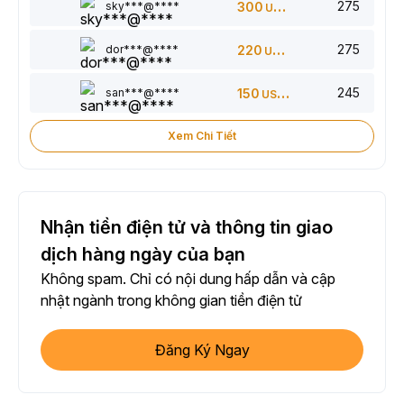
275
sky***@****
300
USDT
275
dor***@****
220
USDT
245
san***@****
150
USDT
Xem Chi Tiết
Nhận tiền điện tử và thông tin giao
dịch hàng ngày của bạn
Không spam. Chỉ có nội dung hấp dẫn và cập
nhật ngành trong không gian tiền điện tử
Đăng Ký Ngay