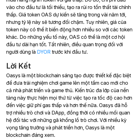
vào cho đầu tư là tối thiểu, tạo ra rủi ro tổn thất tài chính
thấp. Giá token OAS dự kiến sẽ tăng trong vài năm tới,
nhưng tỷ lệ này sẽ tương đối chậm. Tuy nhiên, giá của
token này có thể ít biến động hơn nhiều so với các token
khác. Do những yếu tố này, OAS có thể là một cơ hội
đầu tư dài hạn tốt. Tất nhiên, điều quan trọng đối với
người dùng là
DYOR
trước khi đầu tư.
Lời Kết
Oasys là một blockchain sáng tạo được thiết kế đặc biệt
để đưa trải nghiệm chơi game lên một tầm cao mới cho
cả nhà phát triển và game thủ. Kiến trúc đa lớp của nền
tảng này thực hiện mọi thứ từ việc tạo ra tốc độ cao hơn
đến việc giữ phí gas thấp và hơn thế nữa. Oasys đã hỗ
trợ nhiều trò chơi và DApp, đồng thời có nhiều mối quan
hệ đối tác với những gã khổng lồ trò chơi. Với nhiều kỳ
vọng tăng trưởng và phát triển hơn, Oasys là một
blockchain đáng xem.