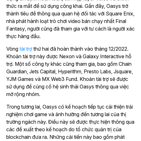
thức ra mắt để sử dụng công khai. Gần đây, Oasys trở
thành tiêu đề thông qua quan hệ đối tác với Square Enix,
nhà phát hành loạt trò chơi video bán chạy nhất
Final
Fantasy
, người cũng đã tham gia với tư cách là người xác
thực hàng đầu.
Vòng
tài trợ
thứ hai đã hoàn thành vào tháng 12/2022.
Khoản tài trợ này được Nexon và Galaxy Interactive hỗ
trợ. Một số công ty khác cũng tham gia, bao gồm Chain
Guardian, Jets Capital, Hyperithm, Presto Labs, Jsquare,
YJM Games và MX Web3 Fund. Khoản tài trợ sẽ được
sử dụng để củng cố hệ sinh thái Oasys thông qua việc
mở rộng nhóm.
Trong tương lai, Oasys có kế hoạch tiếp tục cải thiện trải
nghiệm chơi game và ảnh hưởng đến tương lai của thị
trường ngách này. Điều này sẽ được thực hiện thông qua
các đề xuất theo kế hoạch do tổ chức quản trị của
blockchain đưa ra. Những cải tiến này bao gồm phát