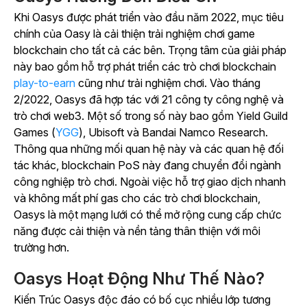
Khi Oasys được phát triển vào đầu năm 2022, mục tiêu
chính của Oasy là cải thiện trải nghiệm chơi game
blockchain cho tất cả các bên. Trọng tâm của giải pháp
này bao gồm hỗ trợ phát triển các trò chơi blockchain
play-to-earn
cũng như trải nghiệm chơi. Vào tháng
2/2022, Oasys đã hợp tác với 21 công ty công nghệ và
trò chơi web3. Một số trong số này bao gồm Yield Guild
Games (
YGG
), Ubisoft và Bandai Namco Research.
Thông qua những mối quan hệ này và các quan hệ đối
tác khác, blockchain PoS này đang chuyển đổi ngành
công nghiệp trò chơi. Ngoài việc hỗ trợ giao dịch nhanh
và không mất phí gas cho các trò chơi blockchain,
Oasys là một mạng lưới có thể mở rộng cung cấp chức
năng được cải thiện và nền tảng thân thiện với môi
trường hơn.
Oasys Hoạt Động Như Thế Nào?
Kiến Trúc Oasys độc đáo có bố cục nhiều lớp tương