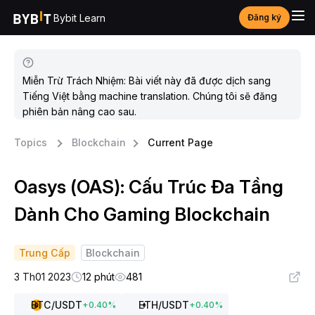
Bybit Learn
Đăng ký
Miễn Trừ Trách Nhiệm: Bài viết này đã được dịch sang
Tiếng Việt bằng machine translation. Chúng tôi sẽ đăng
phiên bản nâng cao sau.
Topics
Blockchain
Current Page
Oasys (OAS): Cấu Trúc Đa Tầng
Dành Cho Gaming Blockchain
Trung Cấp
Blockchain
3 Th01 2023
12 phút
481
BTC
/USDT
ETH
/USDT
+
0.40
%
+
0.40
%