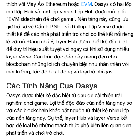
thích với Máy Ảo Ethereum hoặc
EVM
. Oasys có hai lớp,
một lớp Hub và một lớp Verse. Lớp Hub được mô tả là
“EVM sidechain để chơi game”. Nền tảng này cũng lưu
giữ hồ sơ về Cầu FT/NFT và Rollup. Lớp Verse được
thiết kế để các nhà phát triển trò chơi có thể kết nối riêng
lẻ với nó. Đáng chú ý, layer Hub được thiết kế đặc biệt
để duy trì hiệu suất tuyệt vời ngay cả khi sử dụng nhiều
layer Verse. Cấu trúc độc đáo này mang đến cho
blockchain những lợi ích chuyên biệt như thân thiện với
môi trường, tốc độ hoạt động và loại bỏ phí gas.
Các Tính Năng Của Oasys
Oasys được thiết kế đặc biệt từ đầu để cải thiện trải
nghiệm chơi game. Lợi thế độc đáo của nền tảng này so
với các blockchain khác bắt nguồn từ thiết kế nhiều lớp
của nền tảng này. Cụ thể, layer Hub và layer Verse kết
hợp để loại bỏ những thách thức phổ biến liên quan đến
phát triển và chơi trò chơi.