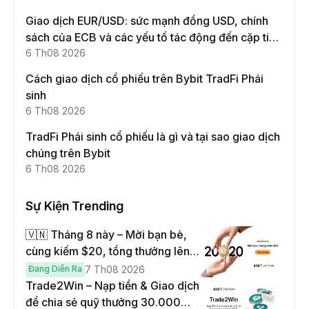
Giao dịch EUR/USD: sức mạnh đồng USD, chính
sách của ECB và các yếu tố tác động đến cặp tiền
này
6 Th08 2026
Cách giao dịch cổ phiếu trên Bybit TradFi Phái
sinh
6 Th08 2026
TradFi Phái sinh cổ phiếu là gì và tại sao giao dịch
chúng trên Bybit
6 Th08 2026
Sự Kiện Trending
🇻🇳 Tháng 8 này – Mời bạn bè,
cùng kiếm $20, tổng thưởng lên
đến $1,000
Đang Diễn Ra
7 Th08 2026
Trade2Win – Nạp tiền & Giao dịch
để chia sẻ quỹ thưởng 30.000