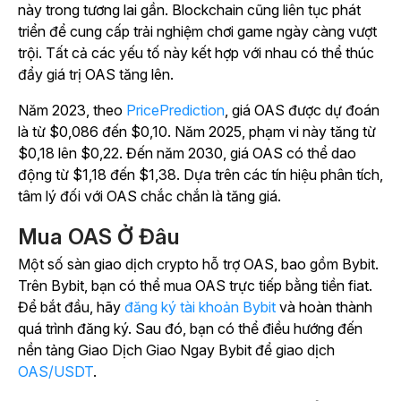
này trong tương lai gần. Blockchain cũng liên tục phát
triển để cung cấp trải nghiệm chơi game ngày càng vượt
trội. Tất cả các yếu tố này kết hợp với nhau có thể thúc
đẩy giá trị OAS tăng lên.
Năm 2023, theo
PricePrediction
, giá OAS được dự đoán
là từ $0,086 đến $0,10. Năm 2025, phạm vi này tăng từ
$0,18 lên $0,22. Đến năm 2030, giá OAS có thể dao
động từ $1,18 đến $1,38. Dựa trên các tín hiệu phân tích,
tâm lý đối với OAS chắc chắn là tăng giá.
Mua OAS Ở Đâu
Một số sàn giao dịch crypto hỗ trợ OAS, bao gồm Bybit.
Trên Bybit, bạn có thể mua OAS trực tiếp bằng tiền fiat.
Để bắt đầu, hãy
đăng ký tài khoản Bybit
và hoàn thành
quá trình đăng ký. Sau đó, bạn có thể điều hướng đến
nền tảng Giao Dịch Giao Ngay Bybit để giao dịch
OAS/USDT
.