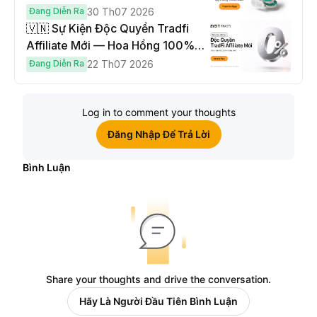
USDT
Đang Diễn Ra
30 Th07 2026
🇻🇳 Sự Kiện Độc Quyền Tradfi
Affiliate Mới — Hoa Hồng 100% &
Hoàn Phí Qua Đêm
Đang Diễn Ra
22 Th07 2026
Log in to comment your thoughts
Đăng Nhập Để Trả Lời
Bình Luận
Share your thoughts and drive the conversation.
Hãy Là Người Đầu Tiên Bình Luận