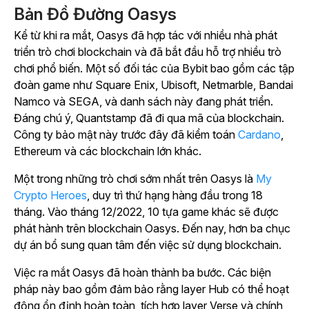
Bản Đồ Đường Oasys
Kể từ khi ra mắt, Oasys đã hợp tác với nhiều nhà phát
triển trò chơi blockchain và đã bắt đầu hỗ trợ nhiều trò
chơi phổ biến. Một số đối tác của Bybit bao gồm các tập
đoàn game như Square Enix, Ubisoft, Netmarble, Bandai
Namco và SEGA, và danh sách này đang phát triển.
Đáng chú ý, Quantstamp đã đi qua mã của blockchain.
Công ty bảo mật này trước đây đã kiểm toán
Cardano
,
Ethereum và các blockchain lớn khác.
Một trong những trò chơi sớm nhất trên Oasys là
My
Crypto Heroes
, duy trì thứ hạng hàng đầu trong 18
tháng. Vào tháng 12/2022, 10 tựa game khác sẽ được
phát hành trên blockchain Oasys. Đến nay, hơn ba chục
dự án bổ sung quan tâm đến việc sử dụng blockchain.
Việc ra mắt Oasys đã hoàn thành ba bước. Các biện
pháp này bao gồm đảm bảo rằng layer Hub có thể hoạt
động ổn định hoàn toàn, tích hợp layer Verse và chính